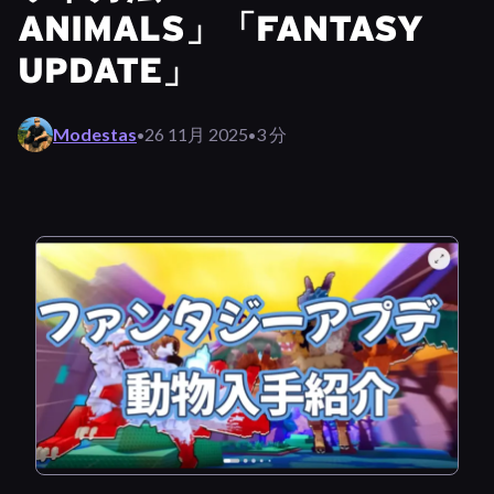
ANIMALS」「FANTASY
UPDATE」
·
·
Modestas
26 11月 2025
3 分