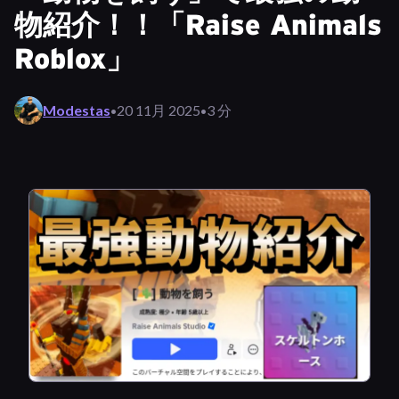
物紹介！！「Raise Animals
Roblox」
·
·
Modestas
20 11月 2025
3 分