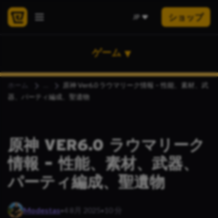
ショップ
JP
ゲーム
ホーム
原神 Ver6.0 ラウマリーク情報 – 性能、素材、武
器、パーティ編成、聖遺物
原神 VER6.0 ラウマリーク
情報 – 性能、素材、武器、
パーティ編成、聖遺物
·
·
Modestas
4 8月 2025
10 分