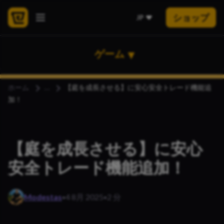
ショップ
JP
ゲーム
ホーム
【庭を成長させる】に安心安全トレード機能追
加！
【庭を成長させる】に安心
安全トレード機能追加！
·
·
Modestas
4 8月 2025
2 分