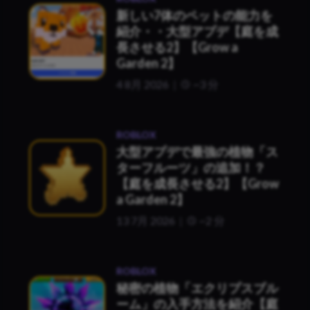
新しい7体のペットの能力を
紹介・・大型アプデ【庭を成
長させる2】【Grow a
Garden 2】
4 8月 2026
~3 分
ROBLOX
大型アプデで最強の植物「ス
ターフルーツ」の追加！？
【庭を成長させる2】【Grow
a Garden 2】
13 7月 2026
~2 分
ROBLOX
秘密の植物「エクリプスブル
ーム」の入手方法を紹介【庭