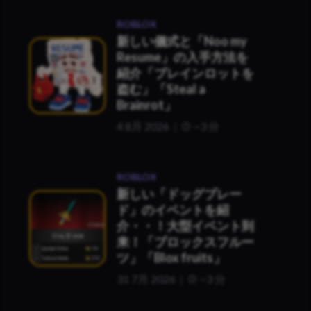
ROBLOX
新しい儀式と「Noo my
Resume」の入手方法を
紹介「ブレインロットを
盗む」「Steal a
Brainrot」
4 8月 2026
~3 分
ROBLOX
新しい「ドッグブレー
ド」のイベントを紹
介・・！大型イベント到
来！「ブロックスフルー
ツ」「Blox fruits」
31 7月 2026
~3 分