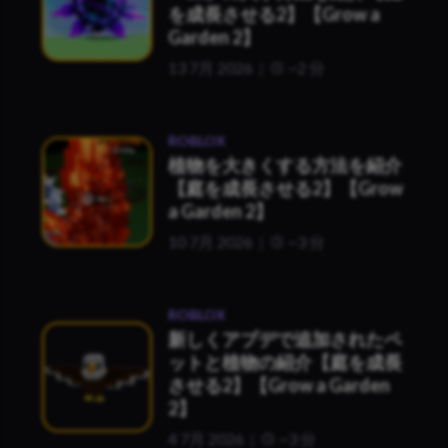
を成長させる2】【Grow a
Garden 2】
13 7月 2026
~2 分
ROBLOX
植物を大きくする方法を紹介
【庭を成長させる2】【Grow
a Garden 2】
10 7月 2026
~3 分
ROBLOX
新しくアプデで追加されたペ
ットと植物の紹介【庭を成長
させる2】【Grow a Garden
2】
4 7月 2026
~3 分