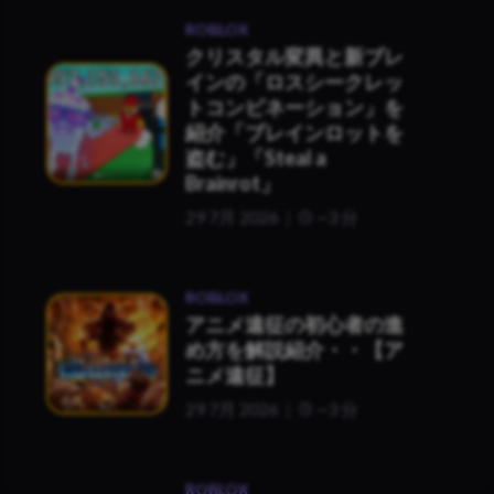
ROBLOX
クリスタル変異と新ブレ
インの「ロスシークレッ
トコンビネーション」を
紹介「ブレインロットを
盗む」「Steal a
Brainrot」
29 7月 2026
~3 分
ROBLOX
アニメ遠征の初心者の進
め方を解説紹介・・【ア
ニメ遠征】
29 7月 2026
~3 分
ROBLOX