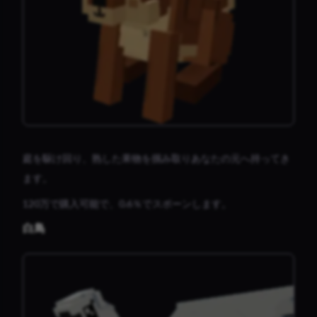
庭を駆け回り、熟した果物を掴み取りあなたの元へ持ってき
ます。
120万で購入可能で、0.6％でスポーンします。
白鳥