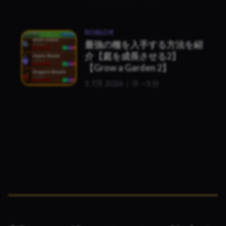
ROBLOX
最強の種を入手する方法を紹
介【庭を成長させる2】
【Grow a Garden 2】
1 7月 2026
~3 分