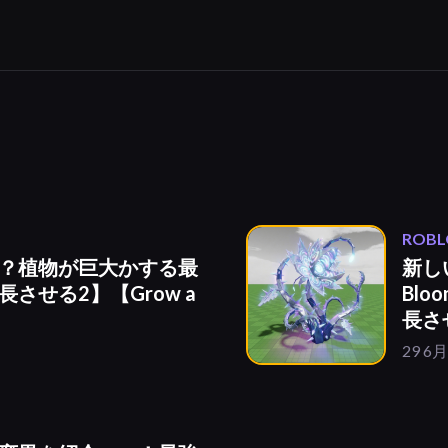
ROBL
？植物が巨大かする最
新し
させる2】【Grow a
Bl
長させ
29 6月