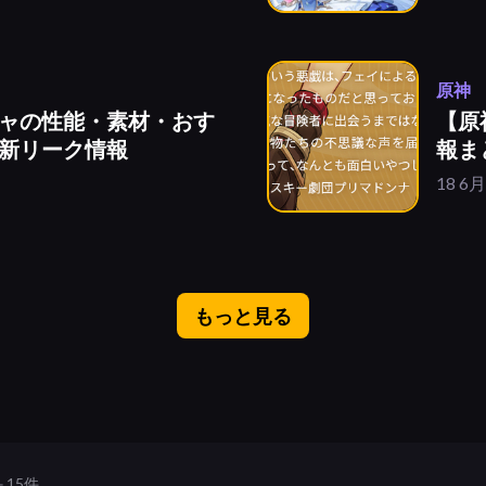
原神
ャの性能・素材・おす
【原
新リーク情報
報ま
18 6月
もっと見る
＋15件