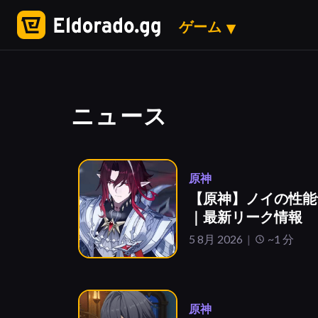
ゲーム
ニュース
原神
【原神】ノイの性能
｜最新リーク情報
5 8月 2026
~1 分
原神