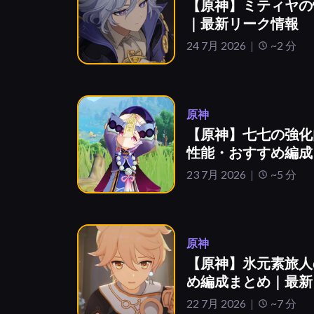
【原神】ミティヤの
｜最新リーク情報
24 7月 2026
~2 分
原神
【原神】七七の強化
性能・おすすめ編成
23 7月 2026
~5 分
原神
【原神】氷元素旅人
め編成まとめ｜最新
22 7月 2026
~7 分