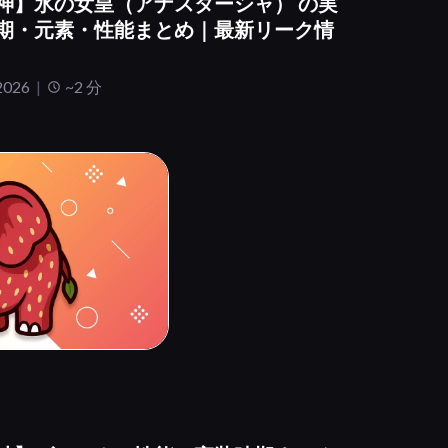
神】氷の女皇（アナスターシャ） の実
期・元素・性能まとめ｜最新リーク情
2026
~2 分