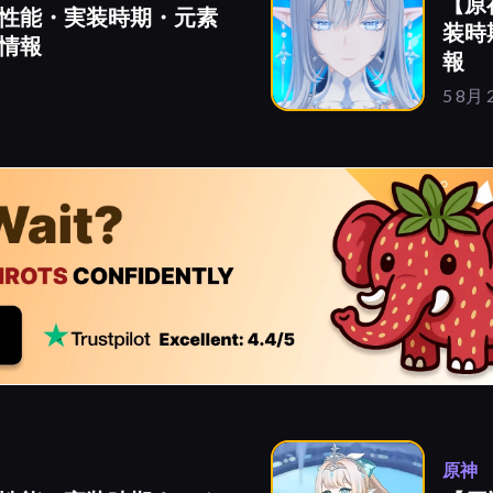
【原
性能・実装時期・元素
装時
情報
報
5 8月 
原神