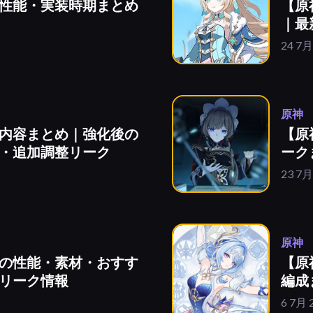
性能・実装時期まとめ
【原
｜最
24 7月
原神
内容まとめ｜強化後の
【原
・追加調整リーク
ーク
23 7月
原神
の性能・素材・おすす
【原
リーク情報
編成
6 7月 