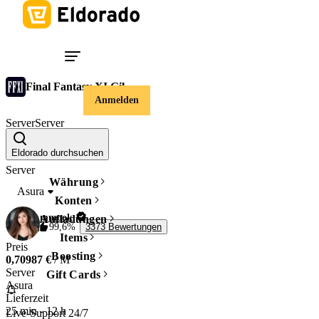
Final Fantasy XI Gil
Anmelden
Server
Server
Asura
Eldorado durchsuchen
Server
Währung
Asura
Konten
mmook
Aufladungen
99,6%
3373 Bewertungen
Items
Preis
Boosting
0,70987 €
/ M
Server
Gift Cards
Asura
Lieferzeit
25 min
-
12 h
Live-Support 24/7