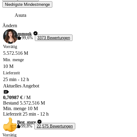
Niedrigste Mindestmenge
Asura
Ändern
mmook
99,6%
3373 Bewertungen
Vorrätig
5.572.516 M
Min. menge
10 M
Lieferzeit
25 min
-
12 h
Aktuelles Angebot
0,70987 €
/ M
Bestand
5.572.516 M
Min. menge
10 M
Lieferzeit
25 min
-
12 h
Best_store
99,8%
22,575 Bewertungen
Vorrätig