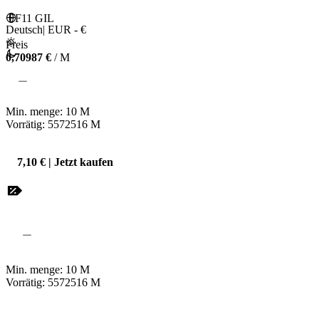
 FF11 GIL 
Deutsch
|
EUR - €
Preis
0,70987 €
/ M
Min. menge:
10
M
Vorrätig: 5572516
M
7,10 € | Jetzt kaufen
Min. menge:
10
M
Vorrätig: 5572516
M