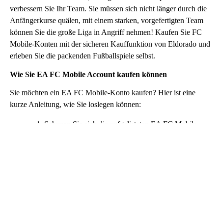
verbessern Sie Ihr Team. Sie müssen sich nicht länger durch die
Anfängerkurse quälen, mit einem starken, vorgefertigten Team
können Sie die große Liga in Angriff nehmen! Kaufen Sie FC
Mobile-Konten mit der sicheren Kauffunktion von Eldorado und
erleben Sie die packenden Fußballspiele selbst.
Wie Sie EA FC Mobile Account kaufen können
Sie möchten ein EA FC Mobile-Konto kaufen? Hier ist eine
kurze Anleitung, wie Sie loslegen können:
Schauen Sie sich die aufgelisteten EA FC Mobile-
Konten an und wählen Sie dasjenige aus, das Ihren
Bedürfnissen am besten entspricht.
Lesen Sie die Beschreibung des Angebots, um
sicherzustellen, dass alles für Sie passt.
Klicken Sie auf die Schaltfläche "Jetzt kaufen" und
nehmen Sie die Zahlung mit der von Ihnen