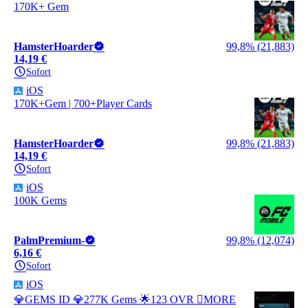
170K+ Gem
HamsterHoarder
99,8% (21,883)
14,19 €
Sofort
iOS
170K+Gem | 700+Player Cards
HamsterHoarder
99,8% (21,883)
14,19 €
Sofort
iOS
100K Gems
PalmPremium-
99,8% (12,074)
6,16 €
Sofort
iOS
💎GEMS ID 💎277K Gems 🌟123 OVR 🪎MORE