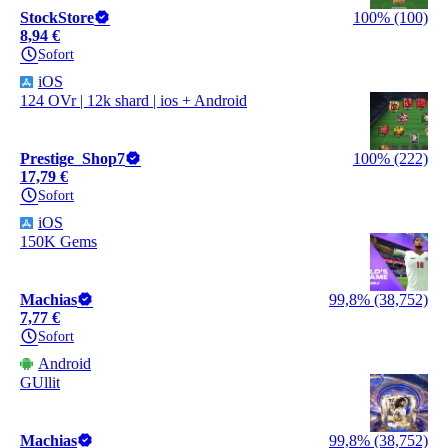
StockStore
100% (100)
8,94 €
Sofort
iOS
124 OVr | 12k shard | ios + Android
Prestige_Shop7
100% (222)
17,79 €
Sofort
iOS
150K Gems
Machias
99,8% (38,752)
7,77 €
Sofort
Android
GUllit
Machias
99,8% (38,752)