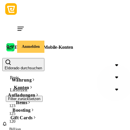
Anmelden
EA Sports FC Mobile-Konten
Device
Eldorado durchsuchen
Preis
Währung
Konten
Lieferzeit
Aufladungen
Filter zurücksetzen
Items
123
Boosting
125
Gift Cards
120
Billion