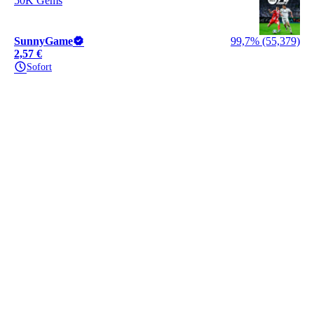
50K Gems
SunnyGame
99,7% (55,379)
2,57 €
Sofort