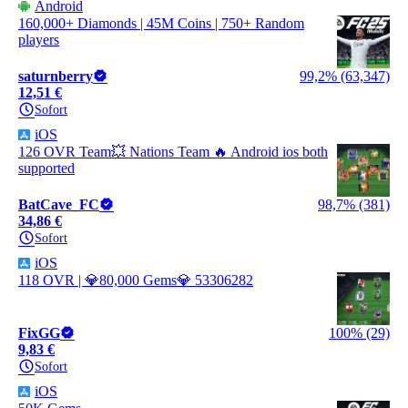
Android
160,000+ Diamonds | 45M Coins | 750+ Random
players
saturnberry
99,2% (63,347)
12,51 €
Sofort
iOS
126 OVR Team💥 Nations Team 🔥 Android ios both
supported
BatCave_FC
98,7% (381)
34,86 €
Sofort
iOS
118 OVR | 💎80,000 Gems💎 53306282
FixGG
100% (29)
9,83 €
Sofort
iOS