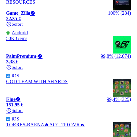
RESOURCES
Game_Zilla
100% (284)
22,35 €
Sofort
Android
50K Gems
PalmPremium-
99,8% (12,074)
3,38 €
Sofort
iOS
GOD TEAM WITH SHARDS
Elue
99,4% (325)
151,95 €
Sofort
iOS
TORRES-BAENA🔥ACC 119 OVR🔥