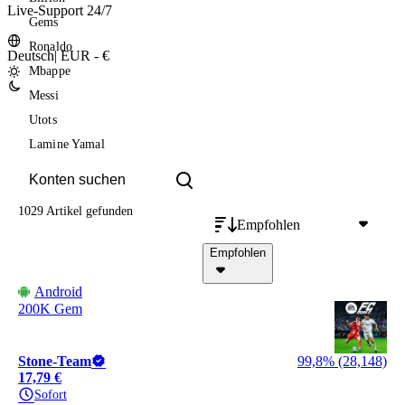
Live-Support 24/7
Gems
Ronaldo
Deutsch
|
EUR - €
Mbappe
Messi
Utots
Lamine Yamal
1029 Artikel
gefunden
Empfohlen
Empfohlen
Android
200K Gem
Stone-Team
99,8% (28,148)
17,79 €
Sofort