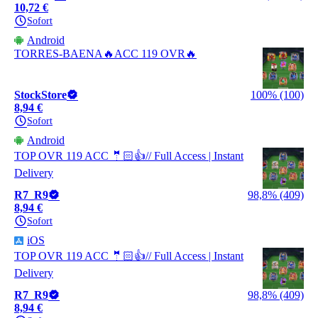
10,72 €
Sofort
Android
TORRES-BAENA🔥ACC 119 OVR🔥
StockStore
100% (100)
8,94 €
Sofort
Android
TOP OVR 119 ACC 🤵🏻👍// Full Access | Instant
Delivery
R7_R9
98,8% (409)
8,94 €
Sofort
iOS
TOP OVR 119 ACC 🤵🏻👍// Full Access | Instant
Delivery
R7_R9
98,8% (409)
8,94 €