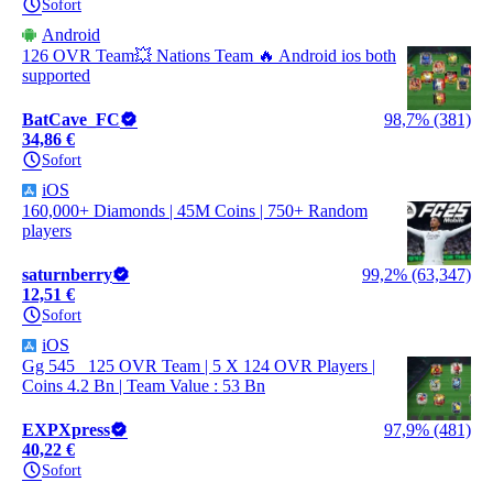
Sofort
Android
126 OVR Team💥 Nations Team 🔥 Android ios both
supported
BatCave_FC
98,7% (381)
34,86 €
Sofort
iOS
160,000+ Diamonds | 45M Coins | 750+ Random
players
saturnberry
99,2% (63,347)
12,51 €
Sofort
iOS
Gg 545_ 125 OVR Team | 5 X 124 OVR Players |
Coins 4.2 Bn | Team Value : 53 Bn
EXPXpress
97,9% (481)
40,22 €
Sofort