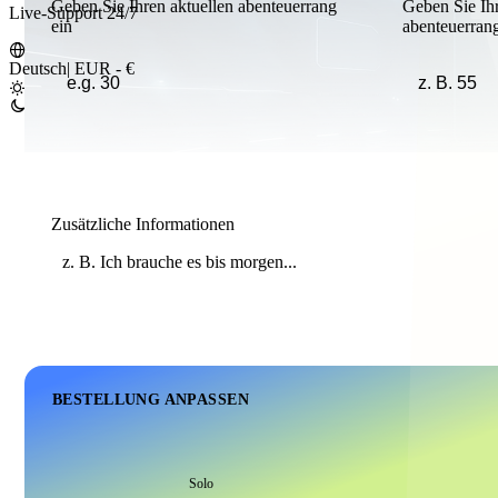
Geben Sie Ihren aktuellen abenteuerrang
Geben Sie Ih
Live-Support 24/7
ein
abenteuerrang
Deutsch
|
EUR - €
Zusätzliche Informationen
BESTELLUNG ANPASSEN
Solo