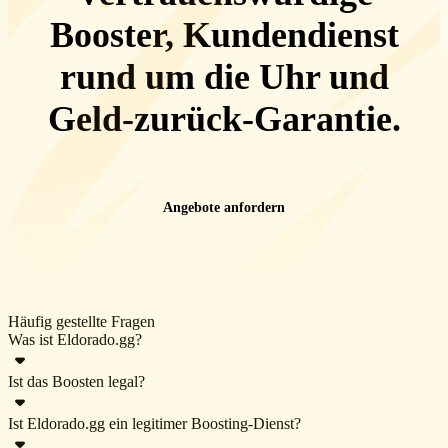
Booster, Kundendienst
rund um die Uhr
und
Geld-zurück-Garantie
.
Angebote anfordern
Häufig gestellte Fragen
Was ist Eldorado.gg?
Ist das Boosten legal?
Eldorado.gg ist ein Online-Marktplatz für eine große Auswahl an
Spielgütern – Währungen, Accounts, Gegenstände, Boosting und
Ist Eldorado.gg ein legitimer Boosting-Dienst?
Boosting ist in allen nationalen und lokalen Gerichtsbarkeiten außer
Aufladungen. Auf Eldorado werden zahlreiche beliebte Spiele