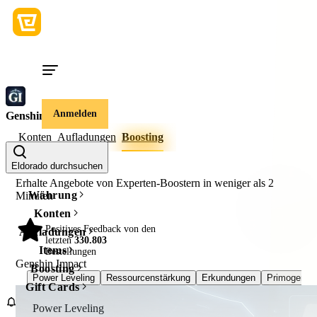
Anmelden
Genshin Impact
Konten
Aufladungen
Boosting
Eldorado durchsuchen
Erhalte Angebote von Experten-Boostern in weniger als
2
Währung
Minuten
Konten
Positives Feedback von den
Aufladungen
98%
letzten
330.803
Items
Bestellungen
Genshin Impact
Boosting
Power Leveling
Ressourcenstärkung
Erkundungen
Primogem-F
Gift Cards
Power Leveling