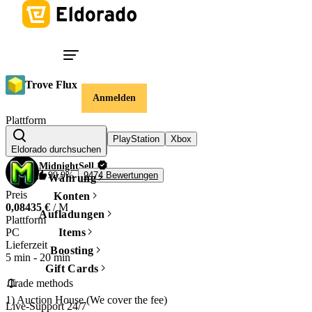
Trove Flux
Anmelden
Plattform
Nintendo Switch
PlayStation
Xbox
PC
Eldorado durchsuchen
MidnightSell
99,9%
9474 Bewertungen
Währung
Preis
Konten
0,08435 €
/ M
Aufladungen
Plattform
PC
Items
Lieferzeit
Boosting
5 min
-
20 min
Gift Cards
 Trade methods

1) Auction House (We cover the fee)

Live-Support 24/7