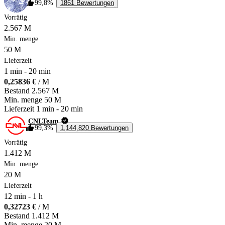
99,8%
1861 Bewertungen
Vorrätig
2.567 M
Min. menge
50 M
Lieferzeit
1 min
-
20 min
0,25836 €
/ M
Bestand
2.567 M
Min. menge
50 M
Lieferzeit
1 min
-
20 min
CNLTeam
99,3%
1,144,820 Bewertungen
Vorrätig
1.412 M
Min. menge
20 M
Lieferzeit
12 min
-
1 h
0,32723 €
/ M
Bestand
1.412 M
Min. menge
20 M