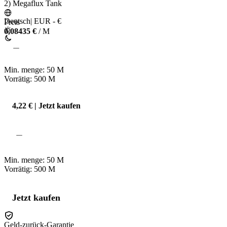
2) Megaflux Tank 
Deutsch
|
EUR - €
Preis
0,08435 €
/ M
Min. menge:
50
M
Vorrätig: 500
M
4,22 € | Jetzt kaufen
Min. menge:
50
M
Vorrätig: 500
M
Jetzt kaufen
Geld-zurück-Garantie