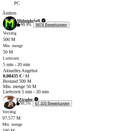
PC
Ändern
MidnightSell
99,9%
9474 Bewertungen
Vorrätig
500 M
Min. menge
50 M
Lieferzeit
5 min
-
20 min
Aktuelles Angebot
0,08435 €
/ M
Bestand
500 M
Min. menge
50 M
Lieferzeit
5 min
-
20 min
EZtrader
99,5%
67,103 Bewertungen
Vorrätig
97.577 M
Min. menge
100 M