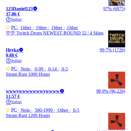
123Daniel123
97% (6975)
37,86 €
Sofort
PC
Other
Other
Other
Other
💛💛 Twitch Drops NEWEST ROUND 52 | 4 Skins
Heyka
99,7% (1726)
0,88 €
Sofort
PC
Nein
0-99
0-14
0-5
Steam Rust 1000 Hours
wwwvwwwwwwwvwwww
98,9% (96,226)
11,57 €
Sofort
PC
Nein
500-1999
Other
0-5
Steam Rust 1200 Hours