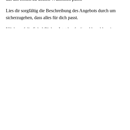
Lies dir sorgfältig die Beschreibung des Angebots durch um
sicherzugehen, dass alles für dich passt.
Klicke auf die Schaltfläche „Jetzt kaufen“ und bezahle mit
deiner gewählten Zahlungsmethode.
Sobald die Zahlung bestätigt ist, erscheint ein Chat-Fenster, in
dem du mit dem Verkäufer sprechen kannst.
Du erhältst die Kontoinformationen innerhalb der angegebenen
Lieferzeit (in den meisten Fällen sofort).
Melde dich mit den erhaltenen Daten bei deinem neuen Konto
an, nimm die notwendigen Änderungen vor und dann ... viel
Spaß mit deinem neuen Rust-Konto!
Falls es dabei zu Problemen kommt, kann dir jeder Verkäufer
helfen, das Rust Konto einzurichten und zu gewährleisten, dass
es vollständig an dich übertragen wurde.Wenn dein Kauf