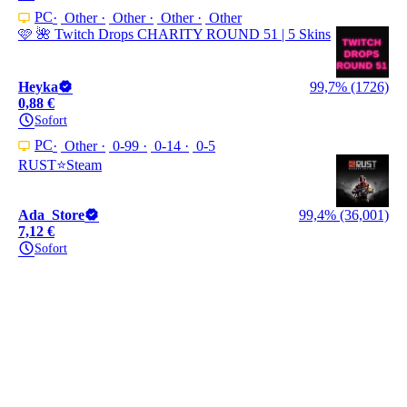
PC
Other
Other
Other
Other
🩷 🌺 Twitch Drops CHARITY ROUND 51 | 5 Skins
Heyka
99,7% (1726)
0,88 €
Sofort
PC
Other
0-99
0-14
0-5
RUST⭐Steam
Ada_Store
99,4% (36,001)
7,12 €
Sofort