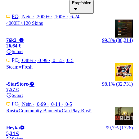
Empfohlen
PC
Nein
2000+
100+
6-24
4000H⭐120 Skins
76k2_
99,3% (88,214)
26,64 €
Sofort
PC
Other
0-99
0-14
0-5
Steam⭐️Fresh
-StarStore-
98,1% (32,731)
7,57 €
Sofort
PC
Nein
0-99
0-14
0-5
Rust⭐️Community Banned⭐️Can Play Rust!
Heyka
99,7% (1726)
5,34 €