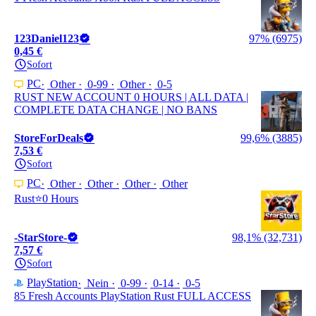
123Daniel123
97% (6975)
0,45 €
Sofort
PC
Other
0-99
Other
0-5
RUST NEW ACCOUNT 0 HOURS | ALL DATA |
COMPLETE DATA CHANGE | NO BANS
StoreForDeals
99,6% (3885)
7,53 €
Sofort
PC
Other
Other
Other
Other
Rust⭐️0 Hours
-StarStore-
98,1% (32,731)
7,57 €
Sofort
PlayStation
Nein
0-99
0-14
0-5
85 Fresh Accounts PlayStation Rust FULL ACCESS