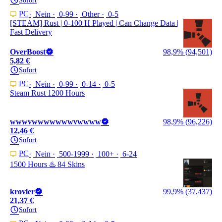
Sofort
PC
Nein
0-99
Other
0-5
[STEAM] Rust | 0-100 H Played | Can Change Data |
Fast Delivery
OverBoost
98,9% (94,501)
5,82 €
Sofort
PC
Nein
0-99
0-14
0-5
Steam Rust 1200 Hours
wwwvwwwwwwwvwwww
98,9% (96,226)
12,46 €
Sofort
PC
Nein
500-1999
100+
6-24
1500 Hours ♨️ 84 Skins
krovler
99,9% (37,437)
21,37 €
Sofort