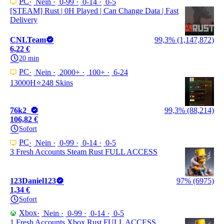
PC
Nein
0-99
0-14
0-5
[STEAM] Rust | 0H Played | Can Change Data | Fast
Delivery
CNLTeam
99,3% (1,147,872)
6,22 €
20 min
PC
Nein
2000+
100+
6-24
13000H⭐248 Skins
76k2_
99,3% (88,214)
106,82 €
Sofort
PC
Nein
0-99
0-14
0-5
3 Fresh Accounts Steam Rust FULL ACCESS
123Daniel123
97% (6975)
1,34 €
Sofort
Xbox
Nein
0-99
0-14
0-5
1 Fresh Accounts Xbox Rust FULL ACCESS