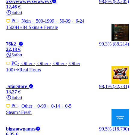
xxvvwwwvvxwwwvvx
98,8% (82,205)
12,46 €
Sofort
PC
Nein
500-1999
50-99
6-24
1500H⭐84 Skins👧Female
76k2_
99,3% (88,214)
22,18 €
Sofort
PC
Other
Other
Other
Other
100+⭐️Real Hours
-StarStore-
98,1% (32,731)
13,27 €
Sofort
PC
Other
0-99
0-14
0-5
Steam⭐️Fresh
bigsnowgames
99,5% (16,790)
6,35 €