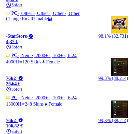
Sofort
PC
Other
Other
Other
Other
Change Email Unable🔐
-StarStore-
98,1% (32,731)
4,37 €
Sofort
PC
Nein
2000+
100+
6-24
4000H⭐120 Skins👧Female
76k2_
99,3% (88,214)
26,64 €
Sofort
PC
Nein
2000+
100+
6-24
13000H⭐248 Skins👧Female
76k2_
99,3% (88,214)
106,82 €
Sofort