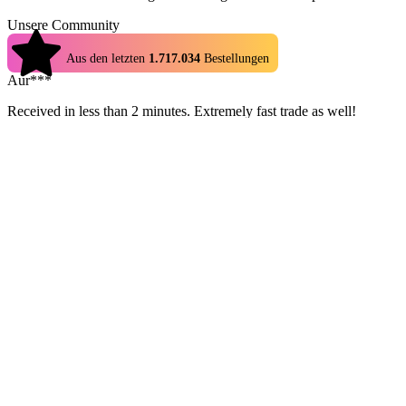
Unsere Community
4.9
Aus den letzten
1.717.034
Bestellungen
Aur***
Received in less than 2 minutes. Extremely fast trade as well!
Definitely Recommended!
Mer***
Fast, quick, and understandable, tysm!!! 4th time I think I bought
from here!!
Tri***
Fast, he responded in 2 minutes and the whole transaction was in 4
minutes
Dan***
great experience for a first time user here, very fast delivery and
transaction. Thanks again!
Aur***