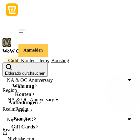
Anmelden
WoW Classic
Gold
Konten
Items
Boosting
Region
Region
Eldorado durchsuchen
NA & OC Anniversary
Währung
Region
Konten
NA & OC Anniversary
Aufladungen
Realm
Realm
Items
Boosting
Nightslayer
Gift Cards
Realm
Nightslayer