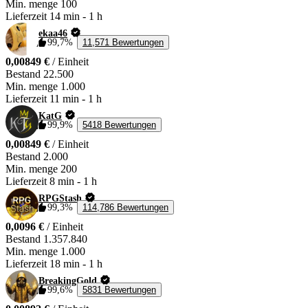
Min. menge
100
Lieferzeit
14 min
-
1 h
ekaa46
99,7%
11,571 Bewertungen
0,00849 €
/ Einheit
Bestand
22.500
Min. menge
1.000
Lieferzeit
11 min
-
1 h
KatG
99,9%
5418 Bewertungen
0,00849 €
/ Einheit
Bestand
2.000
Min. menge
200
Lieferzeit
8 min
-
1 h
RPGStash
99,3%
114,786 Bewertungen
0,0096 €
/ Einheit
Bestand
1.357.840
Min. menge
1.000
Lieferzeit
18 min
-
1 h
BreakingGold
99,6%
5831 Bewertungen