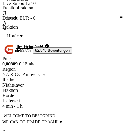
Live-Support 24/7
Fraktion
Fraktion
Horde
Deutsch
|
EUR - €
Fraktion
Horde
BestGrindGold
99,8%
92,848 Bewertungen
Preis
0,00809 €
/ Einheit
Region
NA & OC Anniversary
Realm
Nightslayer
Fraktion
Horde
Lieferzeit
4 min
-
1 h
 WELCOME TO BESTGRIND!

WE CAN DO TRADE OR MAIL ♥ 