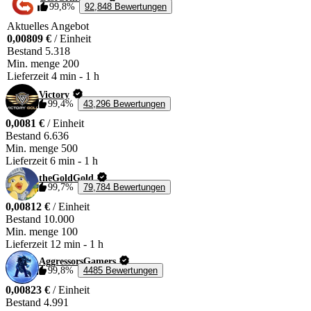
99,8%
92,848 Bewertungen
Aktuelles Angebot
0,00809 €
/ Einheit
Bestand
5.318
Min. menge
200
Lieferzeit
4 min
-
1 h
Victory
99,4%
43,296 Bewertungen
0,0081 €
/ Einheit
Bestand
6.636
Min. menge
500
Lieferzeit
6 min
-
1 h
theGoldGold
99,7%
79,784 Bewertungen
0,00812 €
/ Einheit
Bestand
10.000
Min. menge
100
Lieferzeit
12 min
-
1 h
AggressorsGamers
99,8%
4485 Bewertungen
0,00823 €
/ Einheit
Bestand
4.991