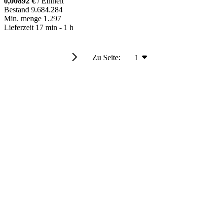
0,00892 €
/ Einheit
Bestand
9.684.284
Min. menge
1.297
Lieferzeit
17 min
-
1 h
Zu Seite:
1