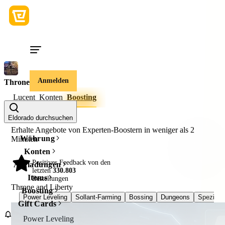
Anmelden
Throne and Liberty
Lucent
Konten
Boosting
Eldorado durchsuchen
Erhalte Angebote von Experten-Boostern in weniger als
2
Währung
Minuten
Konten
Positives Feedback von den
Aufladungen
98%
letzten
330.803
Items
Bestellungen
Throne and Liberty
Boosting
Power Leveling
Sollant-Farming
Bossing
Dungeons
Speziala
Gift Cards
Power Leveling