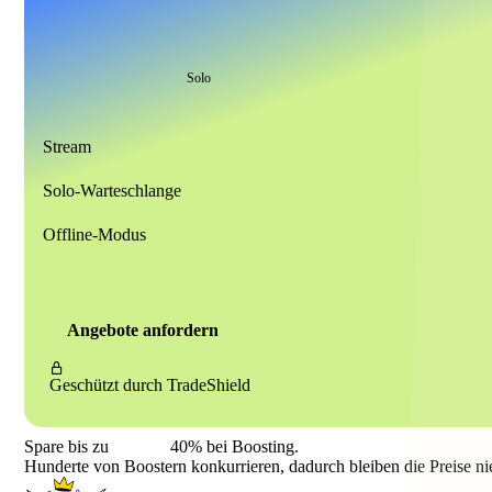
Solo
Stream
Solo-Warteschlange
Offline-Modus
Angebote anfordern
Geschützt durch
TradeShield
Spare bis zu
40%
bei Boosting.
Hunderte von Boostern konkurrieren, dadurch bleiben die Preise ni