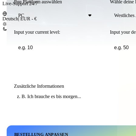
Ihre Plattform auswählen
Wähle deine 
Live-Support 24/7
PC
Westliches
Deutsch
|
EUR - €
Input your current level:
Input your des
Zusätzliche Informationen
BESTELLUNG ANPASSEN