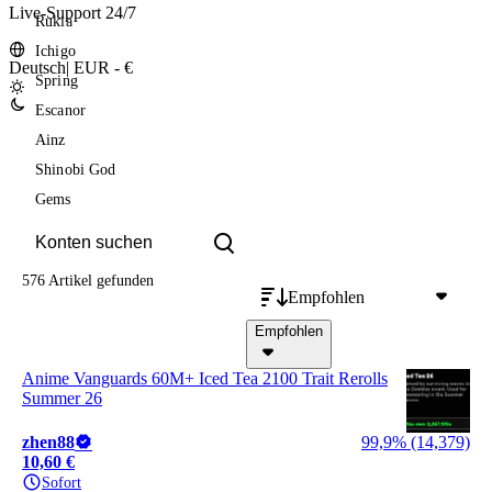
Live-Support 24/7
Rukia
Ichigo
Deutsch
|
EUR - €
Spring
Escanor
Ainz
Shinobi God
Gems
576 Artikel
gefunden
Empfohlen
Empfohlen
Anime Vanguards 60M+ Iced Tea 2100 Trait Rerolls
Summer 26
zhen88
99,9% (14,379)
10,60 €
Sofort