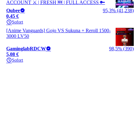
ACCOUNT ⚔️ | FRESH 🆕 | FULL ACCESS 🔑
Qubee
95,3% (41,238)
0,45 €
Sofort
[Anime Vanguards] Gojo VS Sukuna + Reroll 1500-
3000 LV50
GaminglabRDCW
98,5% (390)
5,08 €
Sofort