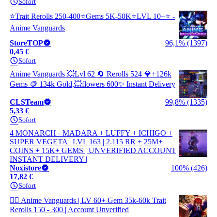
Sofort
⭐Trait Rerolls 250-400⭐Gems 5K-50K⭐LVL 10+⭐ -
Anime Vanguards
StoreTOP
96,1% (1397)
0,45 €
Sofort
Anime Vanguards 💥Lvl 62 🔄 Rerolls 524 💎+126k
Gems 🪙 134k Gold,💥flowers 600✨ Instant Delivery
CLSTeam
99,8% (1335)
5,33 €
Sofort
4 MONARCH - MADARA + LUFFY + ICHIGO +
SUPER VEGETA | LVL 163 | 2.115 RR + 25M+
COINS + 15K+ GEMS | UNVERIFIED ACCOUNT|
INSTANT DELIVERY |
Noxistore
100% (426)
17,82 €
Sofort
🐦‍🔥 Anime Vanguards | LV 60+ Gem 35k-60k Trait
Rerolls 150 - 300 | Account Unverified