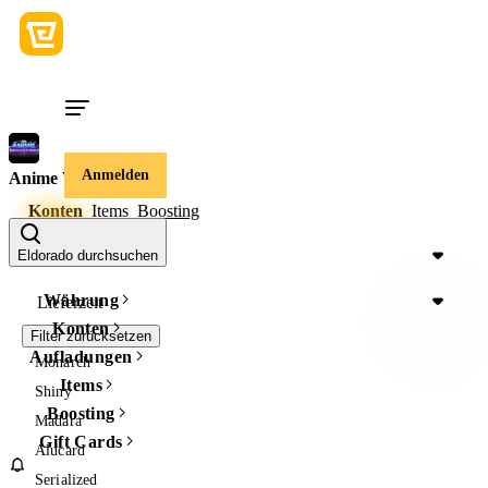
Anmelden
Anime Vanguards
Konten
Items
Boosting
Preis
Eldorado durchsuchen
Währung
Lieferzeit
Konten
Filter zurücksetzen
Aufladungen
Monarch
Items
Shiny
Boosting
Madara
Gift Cards
Alucard
Serialized