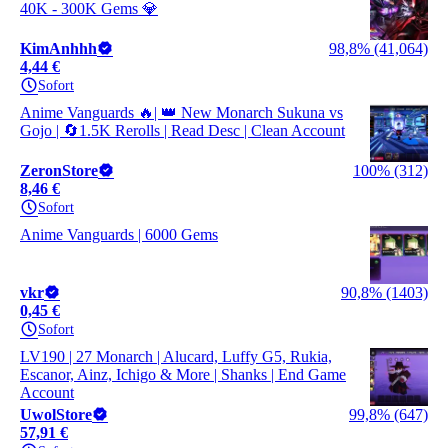
40K - 300K Gems 💎
KimAnhhh
98,8% (41,064)
4,44 €
Sofort
Anime Vanguards 🔥| 👑 New Monarch Sukuna vs
Gojo | 🔄1.5K Rerolls | Read Desc | Clean Account
ZeronStore
100% (312)
8,46 €
Sofort
Anime Vanguards | 6000 Gems
vkr
90,8% (1403)
0,45 €
Sofort
LV190 | 27 Monarch | Alucard, Luffy G5, Rukia,
Escanor, Ainz, Ichigo & More | Shanks | End Game
Account
UwolStore
99,8% (647)
57,91 €