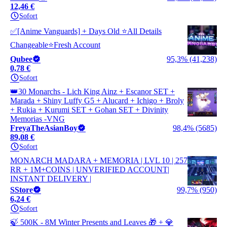
12,46 €
Sofort
✅[Anime Vanguards] + Days Old ⭐All Details
Changeable⭐Fresh Account
Qubee
95,3% (41,238)
0,78 €
Sofort
👑30 Monarchs - Lich King Ainz + Escanor SET +
Marada + Shiny Luffy G5 + Alucard + Ichigo + Broly
+ Rukia + Kurumi SET + Gohan SET + Divinity
Memorias -VNG
FreyaTheAsianBoy
98,4% (5685)
89,08 €
Sofort
MONARCH MADARA + MEMORIA | LVL 10 | 257
RR + 1M+COINS | UNVERIFIED ACCOUNT|
INSTANT DELIVERY |
SStore
99,7% (950)
6,24 €
Sofort
🍃 500K - 8M Winter Presents and Leaves 🎁 + 💎