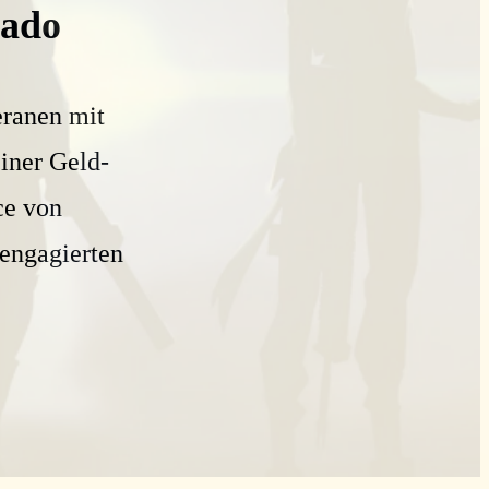
rado
eranen mit
iner Geld-
ce von
engagierten