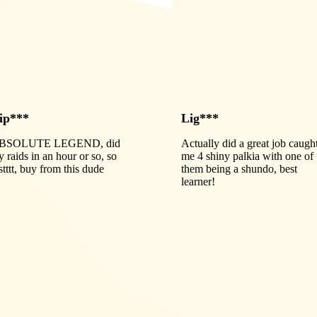
ip***
Lig***
BSOLUTE LEGEND, did
Actually did a great job caugh
 raids in an hour or so, so
me 4 shiny palkia with one of
stttt, buy from this dude
them being a shundo, best
learner!