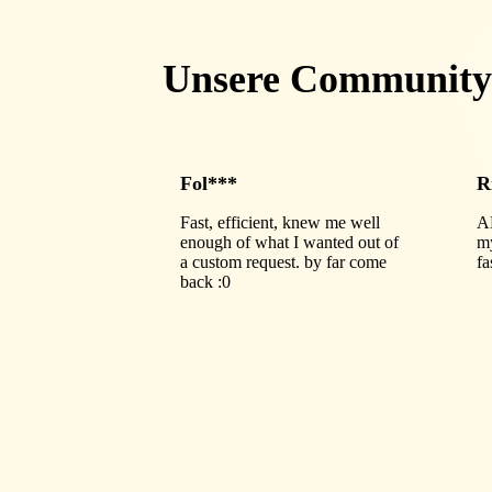
Unsere Community
Fol***
R
Fast, efficient, knew me well
A
enough of what I wanted out of
my
a custom request. by far come
fa
back :0