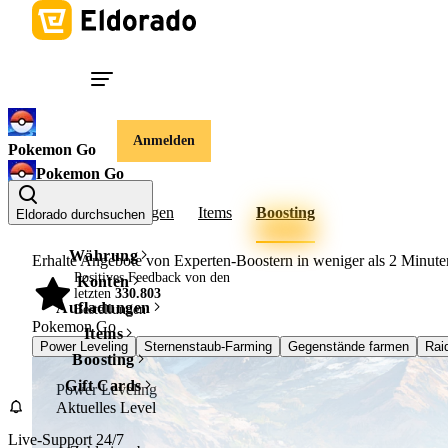
Anmelden
Pokemon Go
Pokemon Go
Konten
Aufladungen
Items
Boosting
Eldorado durchsuchen
Währung
Erhalte Angebote von Experten-Boostern in weniger als
2 Minute
Positives Feedback von den
Konten
letzten
330.803
98%
Aufladungen
Bestellungen
Pokemon Go
Items
Power Leveling
Sternenstaub-Farming
Gegenstände farmen
Rai
Boosting
Gift Cards
Power Leveling
Aktuelles Level
Live-Support 24/7