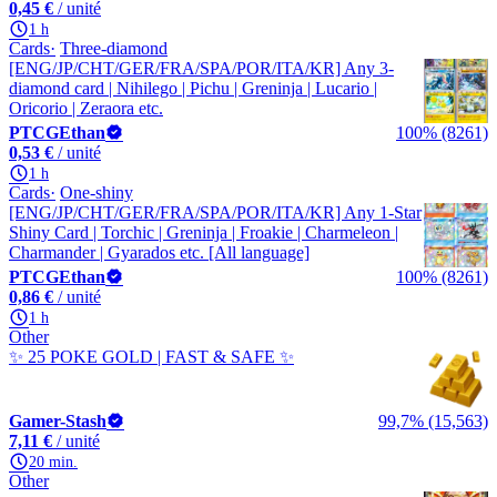
0,45 €
/ unité
1 h
Cards
Three-diamond
[ENG/JP/CHT/GER/FRA/SPA/POR/ITA/KR] Any 3-
diamond card | Nihilego | Pichu | Greninja | Lucario |
Oricorio | Zeraora etc.
PTCGEthan
100% (8261)
0,53 €
/ unité
1 h
Cards
One-shiny
[ENG/JP/CHT/GER/FRA/SPA/POR/ITA/KR] Any 1-Star
Shiny Card | Torchic | Greninja | Froakie | Charmeleon |
Charmander | Gyarados etc. [All language]
PTCGEthan
100% (8261)
0,86 €
/ unité
1 h
Other
✨ 25 POKE GOLD | FAST & SAFE ✨
Gamer-Stash
99,7% (15,563)
7,11 €
/ unité
20 min.
Other