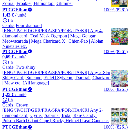
Zorua | Froakie | Hitmontop | Glimmet
PTCGEthan
100% (8261)
1,43 €
/ unité
1 h
Cards
Four-diamond
[ENG/JP/CHT/GER/FRA/SPA/POR/ITA/KR] Any 4-
diamond card | Teal Mask Ogerpon | Mega Gengar |
Meowscarada | Mega Charizard X | Chien-Pao | Alolan
Ninetales etc.
PTCGEthan
100% (8261)
0,69 €
/ unité
1 h
Cards
Two-shiny
[ENG/JP/CHT/GER/FRA/SPA/POR/ITA/KR] Any 2-Star
Shiny Card | Suicune | Entei | Sylveon | Darkrai | Charizard
| Mew etc. [All language]
PTCGEthan
100% (8261)
1,25 €
/ unité
1 h
Cards
Crown
[ENG/JP/CHT/GER/FRA/SPA/POR/ITA/KR] Any 2-
diamond card | Cyrus | Sabrina | Irida | Rare Candy |
Poison Barb | Giant Cape | Rocky Helmet | Leaf Cape etc.
PTCGEthan
100% (8261)