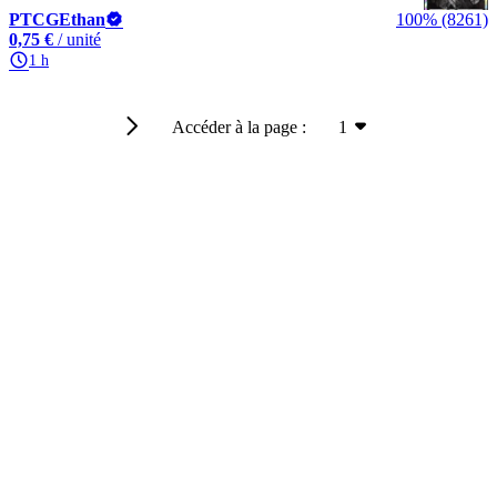
PTCGEthan
100% (8261)
0,75 €
/ unité
1 h
Accéder à la page :
1