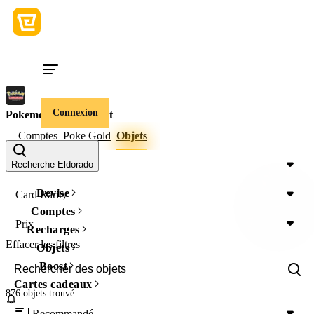
Connexion
Pokemon TCG Pocket
Comptes
Poke Gold
Objets
Item Type
Recherche Eldorado
Devise
Card Rarity
Comptes
Prix
Recharges
Effacer les filtres
Objets
Boost
Cartes cadeaux
876 objets
trouvé
Recommandé