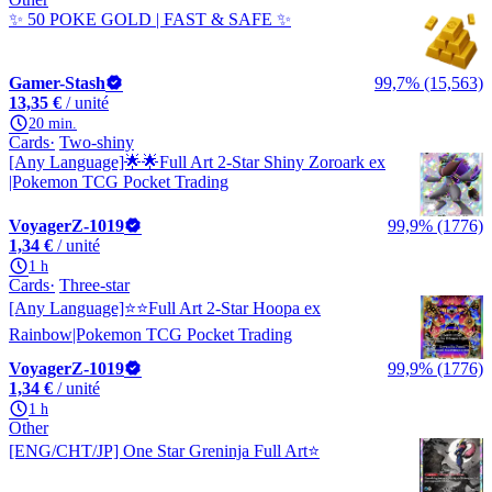
✨ 50 POKE GOLD | FAST & SAFE ✨
Gamer-Stash
99,7% (15,563)
13,35 €
/ unité
20 min.
Cards
Two-shiny
[Any Language]🌟🌟Full Art 2-Star Shiny Zoroark ex
|Pokemon TCG Pocket Trading
VoyagerZ-1019
99,9% (1776)
1,34 €
/ unité
1 h
Cards
Three-star
[Any Language]⭐️⭐️Full Art 2-Star Hoopa ex
Rainbow|Pokemon TCG Pocket Trading
VoyagerZ-1019
99,9% (1776)
1,34 €
/ unité
1 h
Other
[ENG/CHT/JP] One Star Greninja Full Art⭐️