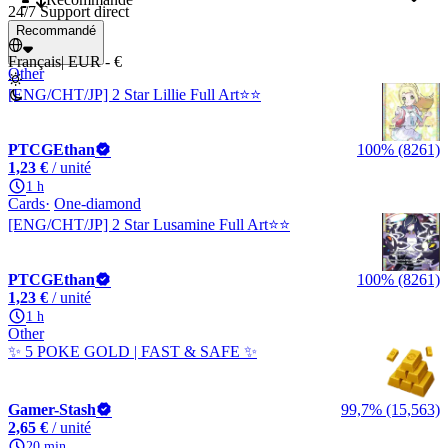
24/7 Support direct
Recommandé
Français
|
EUR - €
Other
[ENG/CHT/JP] 2 Star Lillie Full Art⭐️⭐️
PTCGEthan
100% (8261)
1,23 €
/ unité
1 h
Cards
One-diamond
[ENG/CHT/JP] 2 Star Lusamine Full Art⭐️⭐️
PTCGEthan
100% (8261)
1,23 €
/ unité
1 h
Other
✨ 5 POKE GOLD | FAST & SAFE ✨
Gamer-Stash
99,7% (15,563)
2,65 €
/ unité
20 min.