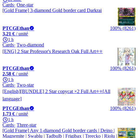
Cards
One-star
[Gold Frame] 3-diamond Gold border card Darkrai
PTCGEthan
100% (8261)
3,21 €
/ unité
1 h
Cards
Two-diamond
[ENG] 2 Star Professor's Research Oak Full Art⭐️⭐️
PTCGEthan
100% (8261)
2,58 €
/ unité
1 h
Cards
Two-star
[English][BUNDLE] 2 Star copycat ×2 Full Art⭐️⭐️[All
language]
PTCGEthan
100% (8261)
1,73 €
/ unité
1 h
Cards
Three-star
[Gold Frame] Any 1-diamond Gold border cards | Deino |
Magnemite | Swablu | Tadbulb | Frigibax | Treecko | Riolu |