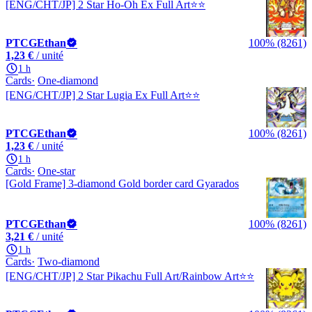
[ENG/CHT/JP] 2 Star Ho-Oh Ex Full Art⭐️⭐️
PTCGEthan
100% (8261)
1,23 €
/ unité
1 h
Cards
One-diamond
[ENG/CHT/JP] 2 Star Lugia Ex Full Art⭐️⭐️
PTCGEthan
100% (8261)
1,23 €
/ unité
1 h
Cards
One-star
[Gold Frame] 3-diamond Gold border card Gyarados
PTCGEthan
100% (8261)
3,21 €
/ unité
1 h
Cards
Two-diamond
[ENG/CHT/JP] 2 Star Pikachu Full Art/Rainbow Art⭐️⭐️