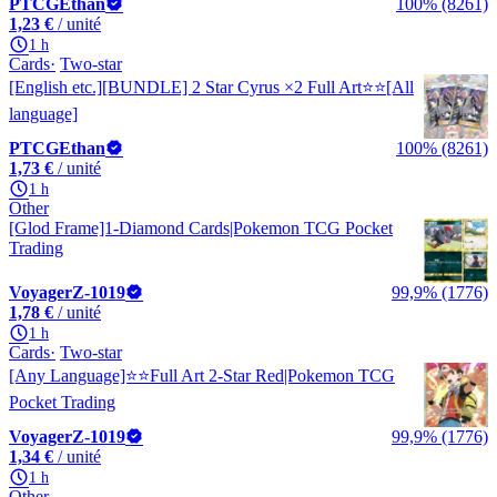
PTCGEthan
100% (8261)
1,23 €
/ unité
1 h
Cards
Two-star
[English etc.][BUNDLE] 2 Star Cyrus ×2 Full Art⭐️⭐️[All
language]
PTCGEthan
100% (8261)
1,73 €
/ unité
1 h
Other
[Glod Frame]1-Diamond Cards|Pokemon TCG Pocket
Trading
VoyagerZ-1019
99,9% (1776)
1,78 €
/ unité
1 h
Cards
Two-star
[Any Language]⭐️⭐️Full Art 2-Star Red|Pokemon TCG
Pocket Trading
VoyagerZ-1019
99,9% (1776)
1,34 €
/ unité
1 h
Other