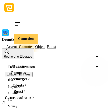
Connexion
DonutSMP
Argent
Comptes
Objets
Boost
Prix
Recherche Eldorado
Devise
Délai de livraison
Comptes
Effacer les filtres
Recharges
Java
Objets
Playtime
Boost
4 Letter
Cartes cadeaux
PC
Money