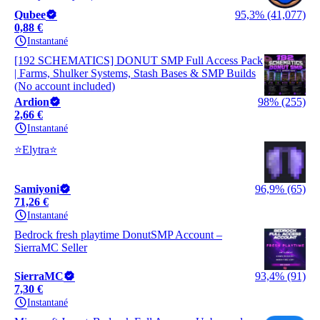
Qubee
95,3% (41,077)
0,88 €
Instantané
[192 SCHEMATICS] DONUT SMP Full Access Pack
| Farms, Shulker Systems, Stash Bases & SMP Builds
(No account included)
Ardion
98% (255)
2,66 €
Instantané
⭐Elytra⭐
Samiyoni
96,9% (65)
71,26 €
Instantané
Bedrock fresh playtime DonutSMP Account –
SierraMC Seller
SierraMC
93,4% (91)
7,30 €
Instantané