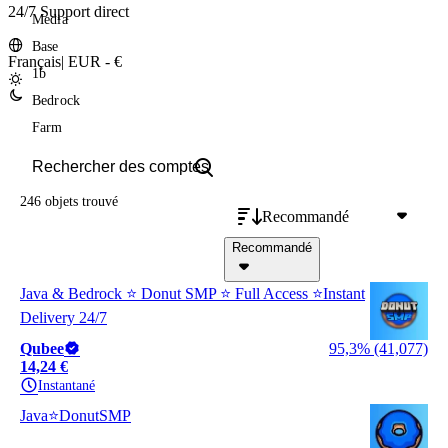
24/7 Support direct
Media
Base
Français
|
EUR - €
1b
Bedrock
Farm
246 objets
trouvé
Recommandé
Recommandé
Java & Bedrock ⭐ Donut SMP ⭐ Full Access ⭐Instant
Delivery 24/7
Qubee
95,3% (41,077)
14,24 €
Instantané
Java⭐DonutSMP