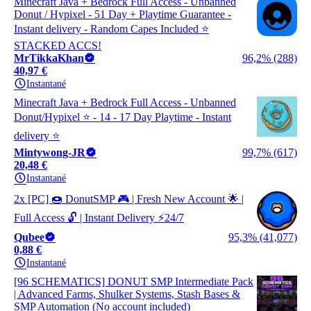
Minecraft Java + Bedrock Full Access - Unbanned
Donut / Hypixel - 51 Day + Playtime Guarantee -
Instant delivery - Random Capes Included ⭐
STACKED ACCS!
MrTikkaKhan
96,2% (288)
40,97 €
Instantané
Minecraft Java + Bedrock Full Access - Unbanned
Donut/Hypixel ⭐ - 14 - 17 Day Playtime - Instant
delivery ⭐
Mintywong-JR
99,7% (617)
20,48 €
Instantané
2x [PC] 🍩 DonutSMP 🎮 | Fresh New Account 🌟 |
Full Access 🔓 | Instant Delivery ⚡24/7
Qubee
95,3% (41,077)
0,88 €
Instantané
[96 SCHEMATICS] DONUT SMP Intermediate Pack
| Advanced Farms, Shulker Systems, Stash Bases &
SMP Automation (No account included)