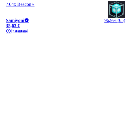
⭐64x Beacon⭐
Samiyoni
96,9% (65)
35,63 €
Instantané