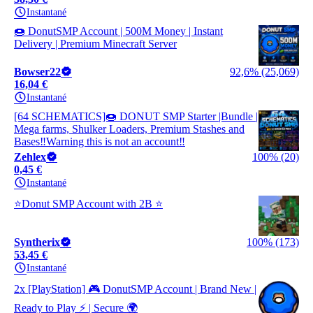
Instantané
🍩 DonutSMP Account | 500M Money | Instant
Delivery | Premium Minecraft Server
Bowser22
92,6% (25,069)
16,04 €
Instantané
[64 SCHEMATICS]🍩 DONUT SMP Starter |Bundle |
Mega farms, Shulker Loaders, Premium Stashes and
Bases‼️Warning this is not an account‼️
Zehlex
100% (20)
0,45 €
Instantané
⭐Donut SMP Account with 2B ⭐
Syntherix
100% (173)
53,45 €
Instantané
2x [PlayStation] 🎮 DonutSMP Account | Brand New |
Ready to Play ⚡ | Secure 🌍