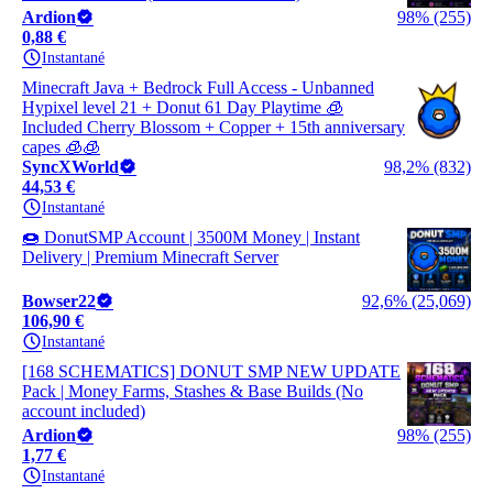
Ardion
98% (255)
0,88 €
Instantané
Minecraft Java + Bedrock Full Access - Unbanned
Hypixel level 21 + Donut 61 Day Playtime 🧊
Included Cherry Blossom + Copper + 15th anniversary
capes 🧊🧊
SyncXWorld
98,2% (832)
44,53 €
Instantané
🍩 DonutSMP Account | 3500M Money | Instant
Delivery | Premium Minecraft Server
Bowser22
92,6% (25,069)
106,90 €
Instantané
[168 SCHEMATICS] DONUT SMP NEW UPDATE
Pack | Money Farms, Stashes & Base Builds (No
account included)
Ardion
98% (255)
1,77 €
Instantané