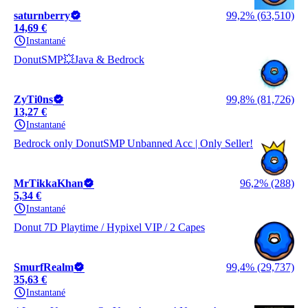
saturnberry
99,2% (63,510)
14,69 €
Instantané
DonutSMP💥Java & Bedrock
ZyTi0ns
99,8% (81,726)
13,27 €
Instantané
Bedrock only DonutSMP Unbanned Acc | Only Seller!
MrTikkaKhan
96,2% (288)
5,34 €
Instantané
Donut 7D Playtime / Hypixel VIP / 2 Capes
SmurfRealm
99,4% (29,737)
35,63 €
Instantané