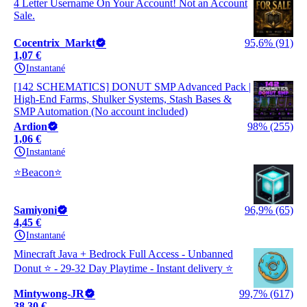
4 Letter Username On Your Account! Not an Account
Sale.
Cocentrix_Markt
95,6% (91)
1,07 €
Instantané
[142 SCHEMATICS] DONUT SMP Advanced Pack |
High-End Farms, Shulker Systems, Stash Bases &
SMP Automation (No account included)
Ardion
98% (255)
1,06 €
Instantané
⭐Beacon⭐
Samiyoni
96,9% (65)
4,45 €
Instantané
Minecraft Java + Bedrock Full Access - Unbanned
Donut ⭐ - 29-32 Day Playtime - Instant delivery ⭐
Mintywong-JR
99,7% (617)
38,30 €