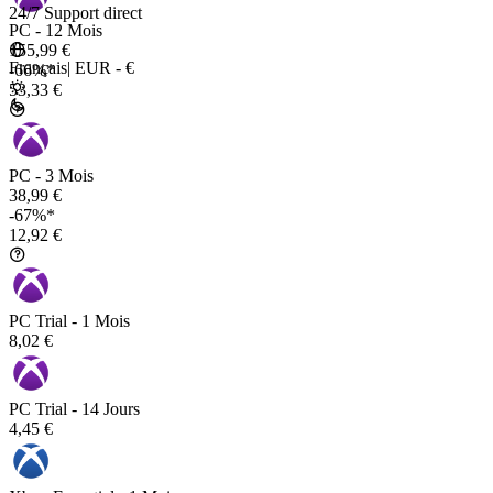
24/7 Support direct
PC - 12 Mois
155,99 €
Français
|
EUR - €
-66%*
53,33 €
PC - 3 Mois
38,99 €
-67%*
12,92 €
PC Trial - 1 Mois
8,02 €
PC Trial - 14 Jours
4,45 €