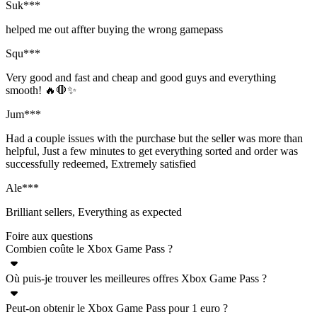
Suk***
helped me out affter buying the wrong gamepass
Squ***
Very good and fast and cheap and good guys and everything
smooth! 🔥🛑✨
Jum***
Had a couple issues with the purchase but the seller was more than
helpful, Just a few minutes to get everything sorted and order was
successfully redeemed, Extremely satisfied
Ale***
Brilliant sellers, Everything as expected
Foire aux questions
Combien coûte le Xbox Game Pass ?
Où puis-je trouver les meilleures offres Xbox Game Pass ?
Cela dépend de l'abonnement Xbox Game Pass que vous souhaitez
souscrire et de la région dans laquelle vous jouez. En général, plus le
Peut-on obtenir le Xbox Game Pass pour 1 euro ?