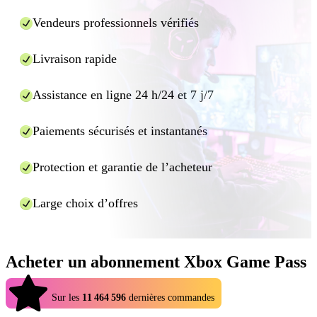
jeu. Tout le traitement du jeu s'effectue sur les serveurs Microsoft et
Vendeurs professionnels vérifiés
est diffusé directement sur votre écran. La seule chose à savoir, c'est
que le streaming de jeux est une activité très gourmande en bande
Livraison rapide
passante ; vous aurez donc besoin d'une vitesse de connexion d'au
moins 20 Mbps pour profiter du Cloud Gaming avec Xbox Game
Pass Ultimate.
Assistance en ligne 24 h/24 et 7 j/7
Paiements sécurisés et instantanés
Protection et garantie de l’acheteur
Large choix d’offres
Acheter un abonnement Xbox Game Pass
4.9
Sur les
11 464 596
dernières commandes