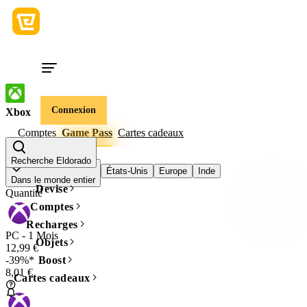
Connexion
Xbox
Comptes
Game Pass
Cartes cadeaux
Région du jeu
Recherche Eldorado
États-Unis
Europe
Inde
Dans le monde entier
Devise
Quantité
Comptes
Recharges
PC - 1 Mois
Objets
12,99 €
-39%*
Boost
8,01 €
Cartes cadeaux