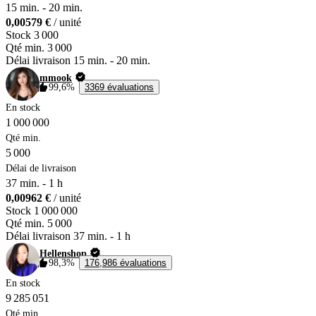
15 min.
-
20 min.
0,00579 €
/ unité
Stock
3 000
Qté min.
3 000
Délai livraison
15 min.
-
20 min.
mmook
99,6%
3369 évaluations
En stock
1 000 000
Qté min.
5 000
Délai de livraison
37 min.
-
1 h
0,00962 €
/ unité
Stock
1 000 000
Qté min.
5 000
Délai livraison
37 min.
-
1 h
Hellenshop
98,3%
176,986 évaluations
En stock
9 285 051
Qté min.