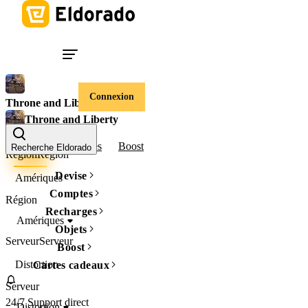
Connexion
Throne and Liberty
Throne and Liberty
Lucent
Comptes
Boost
Recherche Eldorado
Région
Région
Devise
Amériques
Comptes
Région
Recharges
Amériques
Objets
Serveur
Serveur
Boost
Distortion
Cartes cadeaux
Serveur
24/7 Support direct
Distortion