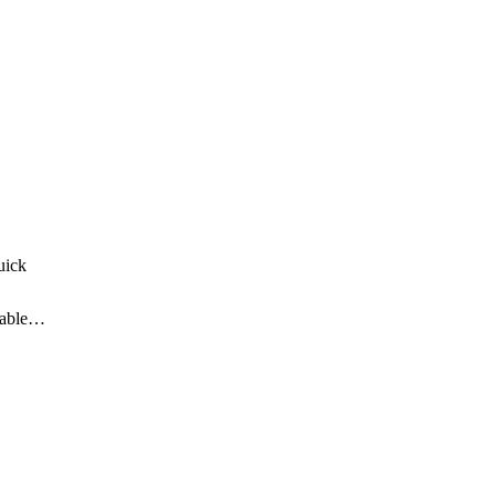
ick

able
