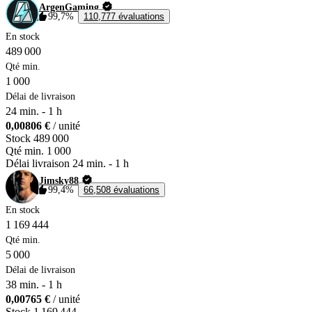
ArgenGaming
99,7%
110,777 évaluations
En stock
489 000
Qté min.
1 000
Délai de livraison
24 min.
-
1 h
0,00806 €
/ unité
Stock
489 000
Qté min.
1 000
Délai livraison
24 min.
-
1 h
Jimsky88
99,4%
66,508 évaluations
En stock
1 169 444
Qté min.
5 000
Délai de livraison
38 min.
-
1 h
0,00765 €
/ unité
Stock
1 169 444