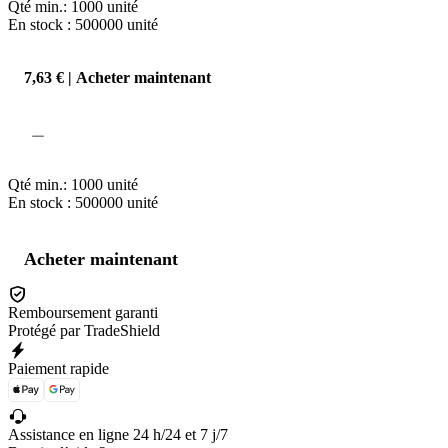
Qté min.:
1000
unité
En stock : 500000
unité
7,63 € | Acheter maintenant
Qté min.:
1000
unité
En stock : 500000
unité
Acheter maintenant
Remboursement garanti
Protégé par TradeShield
Paiement rapide
Assistance en ligne 24 h/24 et 7 j/7