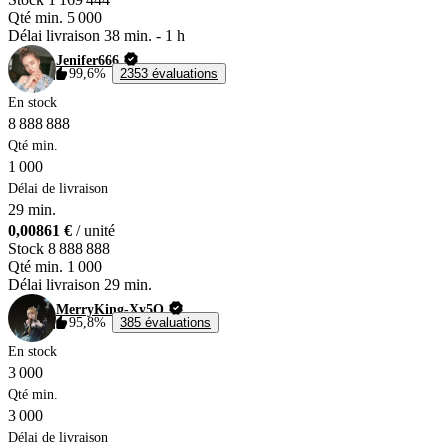
Qté min.
5 000
Délai livraison
38 min.
-
1 h
Jenifer666
99,6%
2353 évaluations
En stock
8 888 888
Qté min.
1 000
Délai de livraison
29 min.
0,00861 €
/ unité
Stock
8 888 888
Qté min.
1 000
Délai livraison
29 min.
MerryKing-Xy5O
95,8%
385 évaluations
En stock
3 000
Qté min.
3 000
Délai de livraison