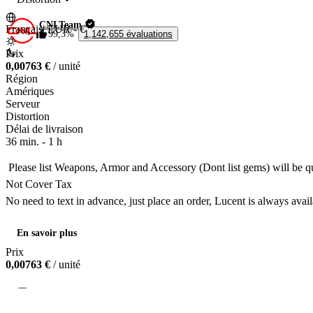
CNLTeam
Français
|
EUR - €
99,3%
1,142,655 évaluations
Prix
0,00763 €
/ unité
Région
Amériques
Serveur
Distortion
Délai de livraison
36 min.
-
1 h
 Please list Weapons, Armor and Accessory (Dont list gems) will be qu
Not Cover Tax

No need to text in advance, just place an order, Lucent is always avail
Online 24/7 
En savoir plus
Prix
0,00763 €
/ unité