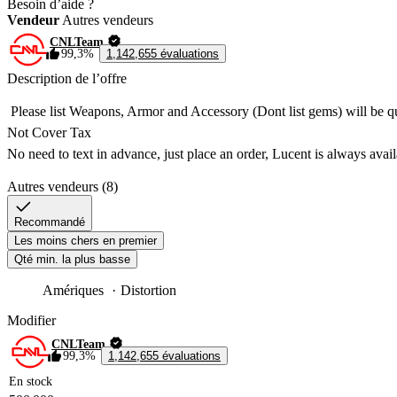
Besoin d’aide ?
Vendeur
Autres vendeurs
CNLTeam
99,3%
1,142,655 évaluations
Description de l’offre
 Please list Weapons, Armor and Accessory (Dont list gems) will be qu
Not Cover Tax

No need to text in advance, just place an order, Lucent is always avail
Online 24/7 
Autres vendeurs (8)
Recommandé
Les moins chers en premier
Qté min. la plus basse
Amériques
Distortion
Modifier
CNLTeam
99,3%
1,142,655 évaluations
En stock