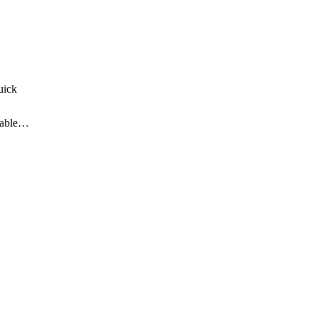
ick

able
