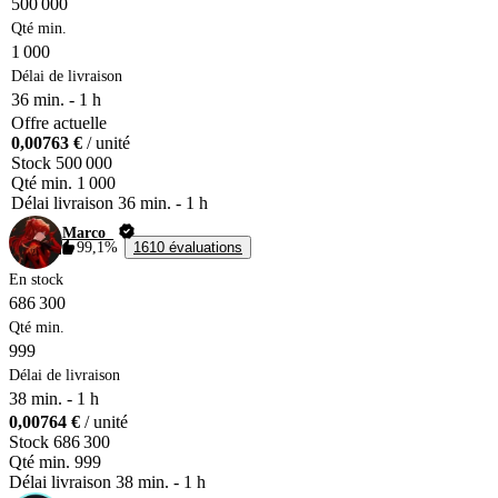
500 000
Qté min.
1 000
Délai de livraison
36 min.
-
1 h
Offre actuelle
0,00763 €
/ unité
Stock
500 000
Qté min.
1 000
Délai livraison
36 min.
-
1 h
Marco_
99,1%
1610 évaluations
En stock
686 300
Qté min.
999
Délai de livraison
38 min.
-
1 h
0,00764 €
/ unité
Stock
686 300
Qté min.
999
Délai livraison
38 min.
-
1 h