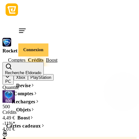
Connexion
Rocket League
Comptes
Crédits
Boost
Device du jeu
Recherche Eldorado
Xbox
PlayStation
PC
Devise
Quantité
Comptes
Recharges
500
Objets
Crédits
4,49 €
Boost
-11%*
Cartes cadeaux
4,01 €