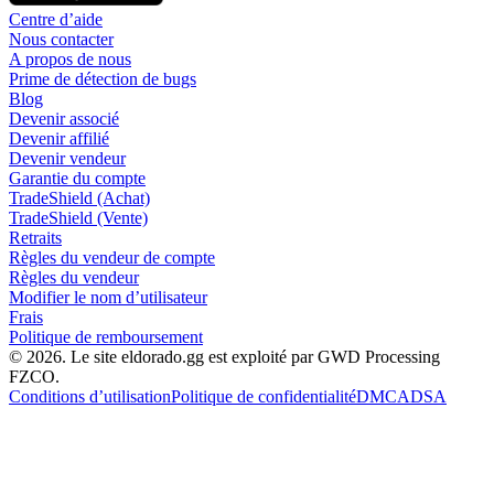
Centre d’aide
Nous contacter
A propos de nous
Prime de détection de bugs
Blog
Devenir associé
Devenir affilié
Devenir vendeur
Garantie du compte
TradeShield (Achat)
TradeShield (Vente)
Retraits
Règles du vendeur de compte
Règles du vendeur
Modifier le nom d’utilisateur
Frais
Politique de remboursement
© 2026. Le site eldorado.gg est exploité par GWD Processing
FZCO.
Conditions d’utilisation
Politique de confidentialité
DMCA
DSA