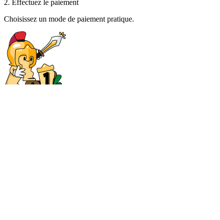
2. Effectuez le paiement
Choisissez un mode de paiement pratique.
3. Commande prête
Récupérez votre commande et lancez-vous dans le jeu !
Notre communauté
4.9
Sur les
1 726 216
dernières commandes
Sav***
Seller responded within 1 minute, and immediately traded. Kinda
surprised how smooth everything went, genuinely just a 10/10
experience. Literally nothing to critique.
Tan***