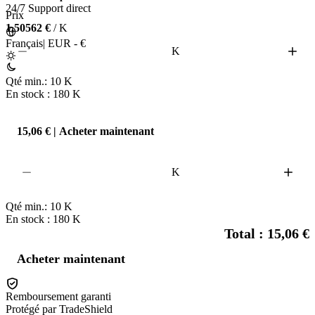
24/7 Support direct
Prix
1,50562 €
/ K
Français
|
EUR - €
K
Qté min.:
10
K
En stock : 180
K
15,06 € | Acheter maintenant
K
Qté min.:
10
K
En stock : 180
K
Total : 15,06 €
Acheter maintenant
Remboursement garanti
Protégé par TradeShield