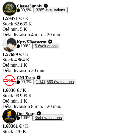
ChaseeSupply
99,9%
3285 évaluations
1,59471 €
/ K
Stock
62 689 K
Qté min.
5 K
Délai livraison
4 min.
-
20 min.
KpzyXBoosterqt
100%
5 évaluations
1,57689 €
/ K
Stock
4 864 K
Qté min.
1 K
Délai livraison
20 min.
CNLTeam
99,3%
1,147,563 évaluations
1,6036 €
/ K
Stock
99 999 K
Qté min.
1 K
Délai livraison
8 min.
-
20 min.
One-Store
100%
354 évaluations
1,60361 €
/ K
Stock
270 K