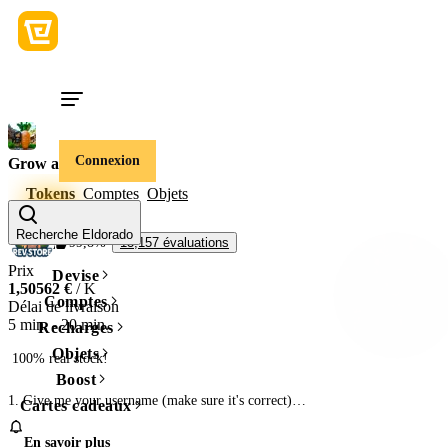
Connexion
Grow a Garden
Tokens
Comptes
Objets
RevStore
Recherche Eldorado
99,8%
13,157 évaluations
Prix
Devise
1,50562 €
/ K
Comptes
Délai de livraison
5 min.
-
20 min.
Recharges
Objets
 100% real stock!

Boost
1. Give me your username (make sure it's correct)

Cartes cadeaux
2. Join to my private server

En savoir plus
3. I will give you the tokens via trading ticket! 