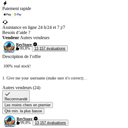
Paiement rapide
Assistance en ligne 24 h/24 et 7 j/7
Besoin d’aide ?
Vendeur
Autres vendeurs
RevStore
99,8%
13,157 évaluations
Description de l’offre
 100% real stock!

1. Give me your username (make sure it's correct)

2. Join to my private server

Autres vendeurs (24)
3. I will give you the tokens via trading ticket! 
Recommandé
Les moins chers en premier
Qté min. la plus basse
RevStore
99,8%
13,157 évaluations