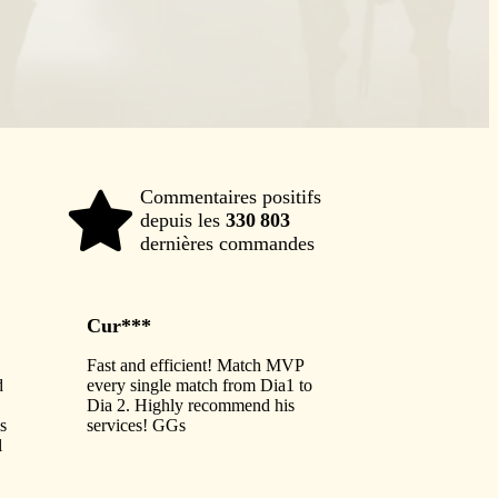
Commentaires positifs
depuis les
330 803
98%
dernières commandes
Cur***
Fast and efficient! Match MVP
d
every single match from Dia1 to
Dia 2. Highly recommend his
is
services! GGs
l