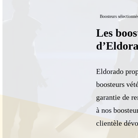
Boosteurs sélectionné
Les boos
d’Eldor
Eldorado prop
boosteurs vét
garantie de r
à nos boosteur
clientèle dév