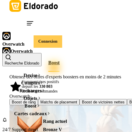
Connexion
Overwatch
Overwatch
Comptes
Pièces
Boost
Recherche Eldorado
Devise
Obtenez des offres d'experts boosters en moins de
2 minutes
Commentaires positifs
Comptes
depuis les
330 803
98%
Recharges
dernières commandes
Overwatch
Objets
Boost de rang
Matchs de placement
Boost de victoires nettes
B
Boost
Cartes cadeaux
Rang actuel
24/7 Support direct
Bronze V