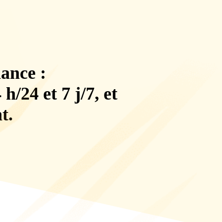
iance :
h/24 et 7 j/7
, et
t
.