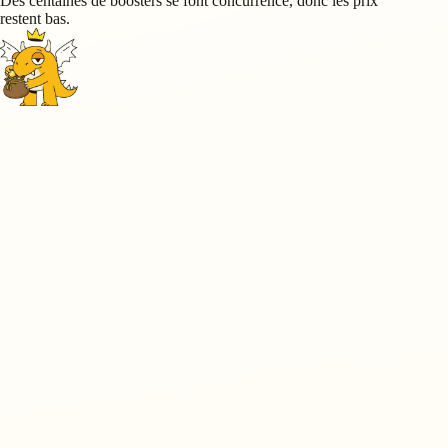
Des centaines de boosters se font concurrence, donc les prix
restent bas.