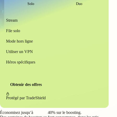
Solo
Duo
Stream
File solo
Mode hors ligne
Utiliser un VPN
Héros spécifiques
Obtenir des offres
Protégé par
TradeShield
Économisez jusqu’à
40%
sur le boosting.