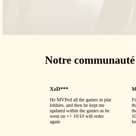
Notre communauté
XzD***
M
He MVPed all the games in plat
Fi
lobbies. and then he kept me
th
updated within the games as he
th
went on ++ 10/10 will order
1
again
be