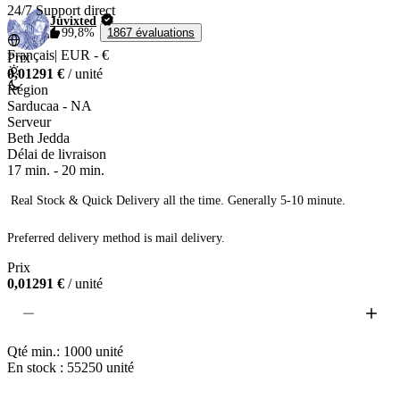
24/7 Support direct
Juvixted
99,8%
1867 évaluations
Français
|
EUR - €
Prix
0,01291 €
/ unité
Région
Sarducaa - NA
Serveur
Beth Jedda
Délai de livraison
17 min.
-
20 min.
 Real Stock & Quick Delivery all the time. Generally 5-10 minute.

Preferred delivery method is mail delivery. 
Prix
0,01291 €
/ unité
Qté min.:
1000
unité
En stock : 55250
unité