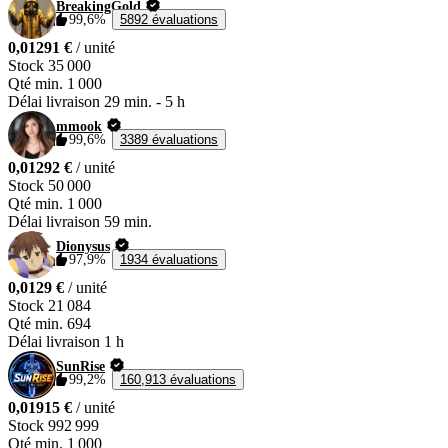
BreakingGold
99,6%
5892 évaluations
0,01291 €
/ unité
Stock
35 000
Qté min.
1 000
Délai livraison
29 min.
-
5 h
mmook
99,6%
3389 évaluations
0,01292 €
/ unité
Stock
50 000
Qté min.
1 000
Délai livraison
59 min.
Dionysus
97,9%
1934 évaluations
0,0129 €
/ unité
Stock
21 084
Qté min.
694
Délai livraison
1 h
SunRise
99,2%
160,913 évaluations
0,01915 €
/ unité
Stock
992 999
Qté min.
1 000