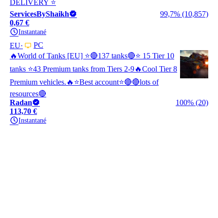
DELIVERY ⭐
ServicesByShaikh
99,7% (10,857)
0,67 €
Instantané
PC
EU
🔥World of Tanks [EU] ⭐🔴137 tanks🔴⭐ 15 Tier 10
tanks ⭐43 Premium tanks from Tiers 2-9🔥Cool Tier 8
Premium vehicles.🔥⭐Best account⭐🔴🔴lots of
resources🔴
Radan
100% (20)
113,70 €
Instantané