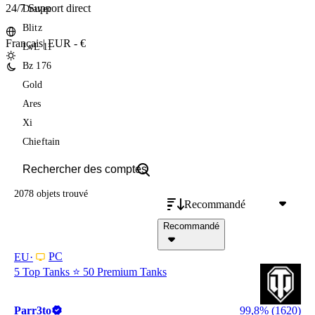
24/7 Support direct
Dravec
Blitz
Français
|
EUR - €
LvL 11
Bz 176
Gold
Ares
Xi
Chieftain
2078 objets
trouvé
Recommandé
Recommandé
PC
EU
5 Top Tanks ⭐ 50 Premium Tanks
Parr3to
99,8% (1620)