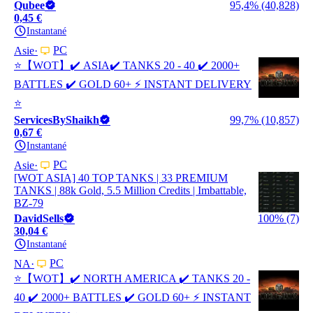
Qubee
95,4% (40,828)
0,45 €
Instantané
PC
Asie
⭐【WOT】✔️ ASIA✔️ TANKS 20 - 40 ✔️ 2000+
BATTLES ✔️ GOLD 60+ ⚡ INSTANT DELIVERY
⭐
ServicesByShaikh
99,7% (10,857)
0,67 €
Instantané
PC
Asie
[WOT ASIA] 40 TOP TANKS | 33 PREMIUM
TANKS | 88k Gold, 5.5 Million Credits | Imbattable,
BZ-79
DavidSells
100% (7)
30,04 €
Instantané
PC
NA
⭐【WOT】✔️ NORTH AMERICA ✔️ TANKS 20 -
40 ✔️ 2000+ BATTLES ✔️ GOLD 60+ ⚡ INSTANT