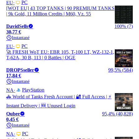
PC
EU
[WOT EU] 43 TOP TANKS | 90 PREMIUM TANKS
| 9k Gold, 11 Million Credits | M60, Vz. 55
DavidSells
100% (7)
30,77 €
Instantané
PC
EU
🚀 FRESH WoT EU: EBR 105, T-100 LT, WZ-132-1,
T-62A, 30 B, 113 | 0 Battles | OGE
DROPSseller
99,5% (584)
17,84 €
Instantané
PlayStation
NA
🚓 World of Tanks Fresh Account | 🔐 Full Access | ⚡
Instant Delivery | 🆕 Unused Login
Qubee
95,4% (40,828)
0,45 €
Instantané
PC
NA