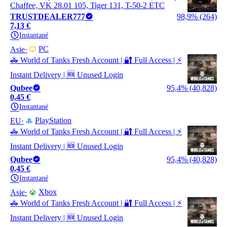
Chaffee, VK 28.01 105, Tiger 131, T-50-2 ETC
TRUSTDEALER777
98,9% (264)
7,13 €
Instantané
PC
Asie
🚓 World of Tanks Fresh Account | 🔐 Full Access | ⚡
Instant Delivery | 🆕 Unused Login
Qubee
95,4% (40,828)
0,45 €
Instantané
PlayStation
EU
🚓 World of Tanks Fresh Account | 🔐 Full Access | ⚡
Instant Delivery | 🆕 Unused Login
Qubee
95,4% (40,828)
0,45 €
Instantané
Xbox
Asie
🚓 World of Tanks Fresh Account | 🔐 Full Access | ⚡
Instant Delivery | 🆕 Unused Login