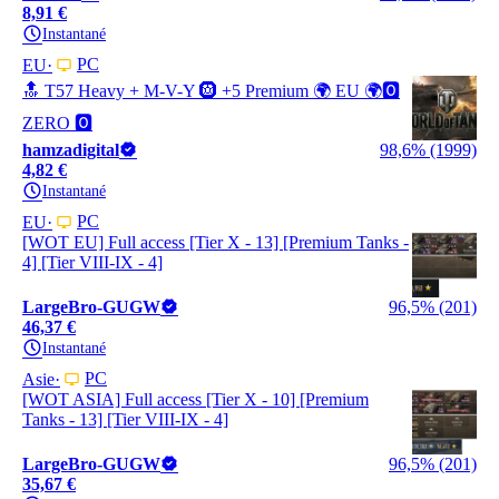
8,91 €
Instantané
PC
EU
🔝 T57 Heavy + M-V-Y 🛞 +5 Premium 🌍 EU 🌍🅾️
ZERO 🅾️
hamzadigital
98,6% (1999)
4,82 €
Instantané
PC
EU
[WOT EU] Full access [Tier X - 13] [Premium Tanks -
4] [Tier VIII-IX - 4]
LargeBro-GUGW
96,5% (201)
46,37 €
Instantané
PC
Asie
[WOT ASIA] Full access [Tier X - 10] [Premium
Tanks - 13] [Tier VIII-IX - 4]
LargeBro-GUGW
96,5% (201)
35,67 €