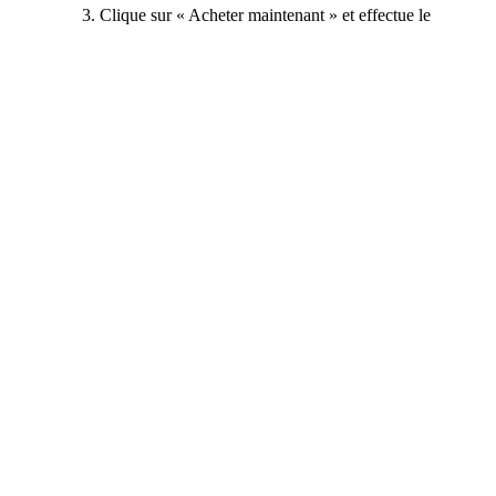
Clique sur « Acheter maintenant » et effectue le
paiement.
Une fois le paiement confirmé, une discussion
s’ouvrira pour contacter le vendeur.
Tu recevras les infos de connexion selon le délai
indiqué (généralement instantané).
Connecte-toi, fais les changements nécessaires et
profite de ton nouveau compte WoT !
+18 plus
+15 plus
Français
|
EUR - €
Rejoignez-nous dès aujourd’hui et