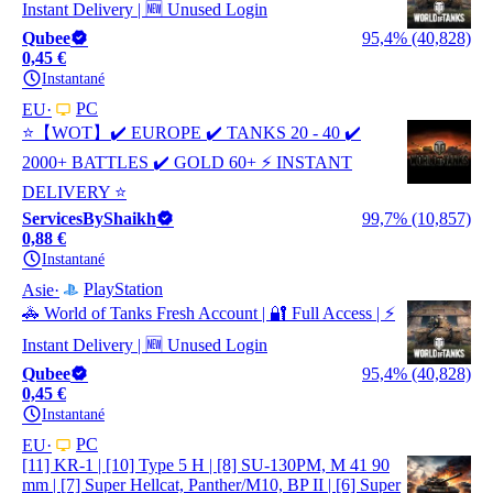
Instant Delivery | 🆕 Unused Login
Qubee
95,4% (40,828)
0,45 €
Instantané
PC
EU
⭐【WOT】✔️ EUROPE ✔️ TANKS 20 - 40 ✔️
2000+ BATTLES ✔️ GOLD 60+ ⚡ INSTANT
DELIVERY ⭐
ServicesByShaikh
99,7% (10,857)
0,88 €
Instantané
PlayStation
Asie
🚓 World of Tanks Fresh Account | 🔐 Full Access | ⚡
Instant Delivery | 🆕 Unused Login
Qubee
95,4% (40,828)
0,45 €
Instantané
PC
EU
[11] KR-1 | [10] Type 5 H | [8] SU-130PM, M 41 90
mm | [7] Super Hellcat, Panther/M10, BP II | [6] Super