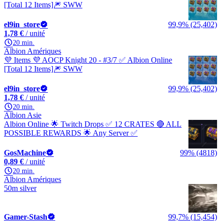
[Total 12 Items]🎆 SWW
el9in_store
99,9% (25,402)
1,78 €
/ unité
20 min.
Albion Amériques
💜 Items 💜 AOCP Knight 20 - #3/7 ✅ Albion Online
[Total 12 Items]🎆 SWW
el9in_store
99,9% (25,402)
1,78 €
/ unité
20 min.
Albion Asie
Albion Online 🌟 Twitch Drops ✅ 12 CRATES 🔴 ALL
POSSIBLE REWARDS 🌟 Any Server ✅
GosMachine
99% (4818)
0,89 €
/ unité
20 min.
Albion Amériques
50m silver
Gamer-Stash
99,7% (15,454)