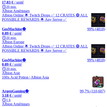
17,83 €
/ unité
20 min.
Albion Amériques
Albion Online 🌟 Twitch Drops ✅ 12 CRATES 🔴 ALL
POSSIBLE REWARDS 🌟 Any Server ✅
GosMachine
99% (4818)
0,89 €
/ unité
20 min.
Albion Europe
Albion Online 🌟 Twitch Drops ✅ 12 CRATES 🔴 ALL
POSSIBLE REWARDS 🌟 Any Server ✅
GosMachine
99% (4818)
0,89 €
/ unité
20 min.
Albion Asie
100x Acid Potion | Albion Asia
ArgenGaming
99,7% (110,607)
3,18 €
/ unité
1 h
Albion Amériques