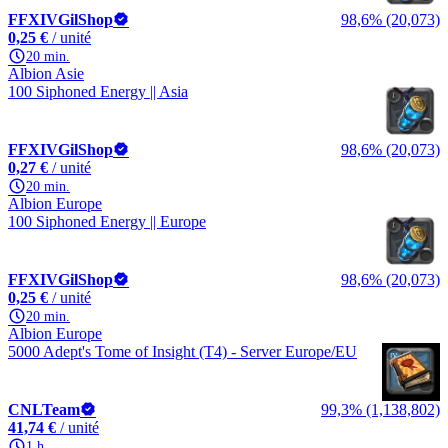
FFXIVGilShop
98,6% (20,073)
0,25 €
/ unité
20 min.
Albion Asie
100 Siphoned Energy || Asia
FFXIVGilShop
98,6% (20,073)
0,27 €
/ unité
20 min.
Albion Europe
100 Siphoned Energy || Europe
FFXIVGilShop
98,6% (20,073)
0,25 €
/ unité
20 min.
Albion Europe
5000 Adept's Tome of Insight (T4) - Server Europe/EU
CNLTeam
99,3% (1,138,802)
41,74 €
/ unité
1 h