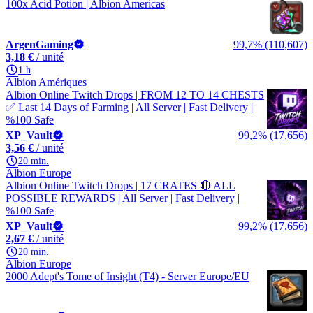
100x Acid Potion | Albion Americas
ArgenGaming
99,7% (110,607)
3,18 €
/ unité
1 h
Albion Amériques
Albion Online Twitch Drops | FROM 12 TO 14 CHESTS
✅ Last 14 Days of Farming | All Server | Fast Delivery |
%100 Safe
XP_Vault
99,2% (17,656)
3,56 €
/ unité
20 min.
Albion Europe
Albion Online Twitch Drops | 17 CRATES 🔴 ALL
POSSIBLE REWARDS | All Server | Fast Delivery |
%100 Safe
XP_Vault
99,2% (17,656)
2,67 €
/ unité
20 min.
Albion Europe
2000 Adept's Tome of Insight (T4) - Server Europe/EU