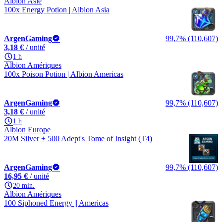
Albion Asie
100x Energy Potion | Albion Asia
ArgenGaming
99,7% (110,607)
3,18 €
/ unité
1 h
Albion Amériques
100x Poison Potion | Albion Americas
ArgenGaming
99,7% (110,607)
3,18 €
/ unité
1 h
Albion Europe
20M Silver + 500 Adept's Tome of Insight (T4)
ArgenGaming
99,7% (110,607)
16,95 €
/ unité
20 min.
Albion Amériques
100 Siphoned Energy || Americas