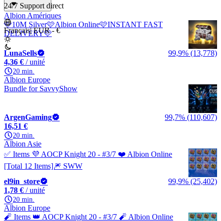
24/7 Support direct
Albion Amériques
🩷10M Silver🩷Albion Online🩷INSTANT FAST
Français
|
EUR - €
DELIVERY🩷
LunaSells
99,9% (13,778)
4,36 €
/ unité
20 min.
Albion Europe
Bundle for SavvyShow
ArgenGaming
99,7% (110,607)
16,51 €
20 min.
Albion Asie
✅ Items 💜 AOCP Knight 20 - #3/7 ❤️ Albion Online
[Total 12 Items]🎆 SWW
el9in_store
99,9% (25,402)
1,78 €
/ unité
20 min.
Albion Europe
🧨 Items 👑 AOCP Knight 20 - #3/7 🧨 Albion Online