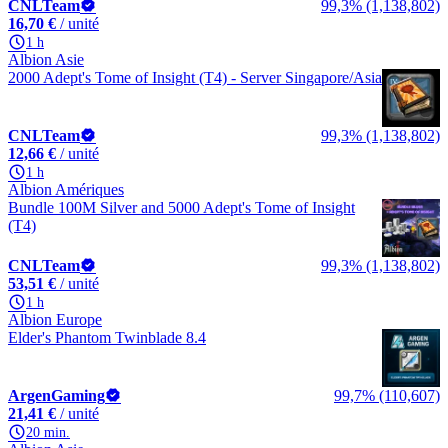
CNLTeam
99,3% (1,138,802)
16,70 €
/ unité
1 h
Albion Asie
2000 Adept's Tome of Insight (T4) - Server Singapore/Asia
CNLTeam
99,3% (1,138,802)
12,66 €
/ unité
1 h
Albion Amériques
Bundle 100M Silver and 5000 Adept's Tome of Insight
(T4)
CNLTeam
99,3% (1,138,802)
53,51 €
/ unité
1 h
Albion Europe
Elder's Phantom Twinblade 8.4
ArgenGaming
99,7% (110,607)
21,41 €
/ unité
20 min.