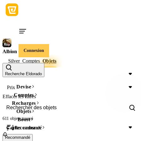
Connexion
Albion Online
Silver
Comptes
Objets
Serveur
Recherche Eldorado
Devise
Prix
Comptes
Effacer les filtres
Recharges
Objets
611 objets
trouvé
Boost
Recommandé
Cartes cadeaux
Recommandé