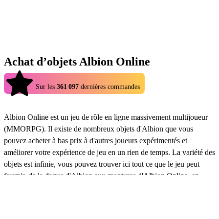
Achat d’objets Albion Online
4.9
Sur les
361 097
dernières commandes
Albion Online est un jeu de rôle en ligne massivement multijoueur
(MMORPG). Il existe de nombreux objets d'Albion que vous
pouvez acheter à bas prix à d'autres joueurs expérimentés et
améliorer votre expérience de jeu en un rien de temps. La variété des
objets est infinie, vous pouvez trouver ici tout ce que le jeu peut
fournir, de la dague d'Albion aux montures d'Albion Online, en
passant par le tome de la perspicacité et de nombreux ensembles
d'armures d'Albion. Même les drops de twitch d'Albion Online sont
de plus en plus populaires, car il est facile de les manquer. Les objets