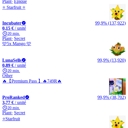
Plant
Épique
⭐ Starfruit ⭐
Incubater
99,9% (137,922)
0,15 €
/ unité
20 min.
Plant
Secret
🩷5x Mango 🩷
LunaSells
99,9% (13,920)
0,89 €
/ unité
20 min.
Other
🔥【Premium Pass 】🔥749R🔥
ProRanked
99,9% (38,702)
3,77 €
/ unité
20 min.
Plant
Secret
⭐Starfruit