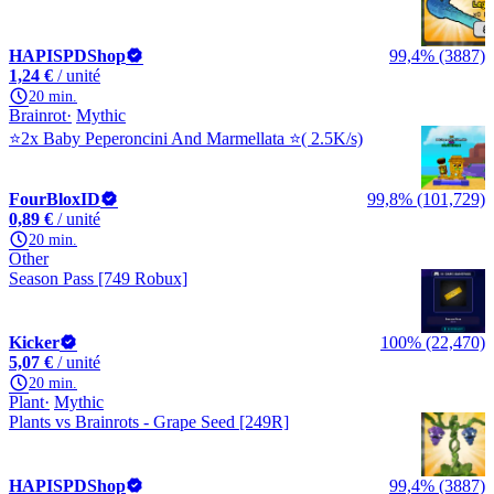
HAPISPDShop
99,4% (3887)
1,24 €
/ unité
20 min.
Brainrot
Mythic
⭐2x Baby Peperoncini And Marmellata ⭐( 2.5K/s)
FourBloxID
99,8% (101,729)
0,89 €
/ unité
20 min.
Other
Season Pass [749 Robux]
Kicker
100% (22,470)
5,07 €
/ unité
20 min.
Plant
Mythic
Plants vs Brainrots - Grape Seed [249R]
HAPISPDShop
99,4% (3887)