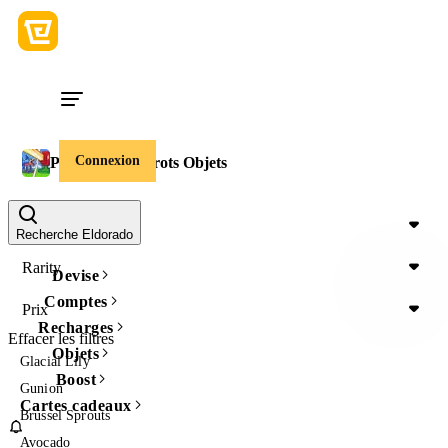
Connexion
Plants vs Brainrots Objets
Item Type
Recherche Eldorado
Rarity
Devise
Comptes
Prix
Recharges
Effacer les filtres
Objets
Glacial Lily
Boost
Gunion
Cartes cadeaux
Brussel Sprouts
Avocado