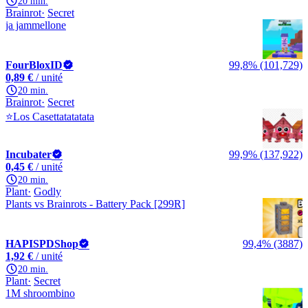
20 min.
Brainrot
Secret
ja jammellone
FourBloxID
99,8% (101,729)
0,89 €
/ unité
20 min.
Brainrot
Secret
⭐Los Casettatatatata
Incubater
99,9% (137,922)
0,45 €
/ unité
20 min.
Plant
Godly
Plants vs Brainrots - Battery Pack [299R]
HAPISPDShop
99,4% (3887)
1,92 €
/ unité
20 min.
Plant
Secret
1M shroombino