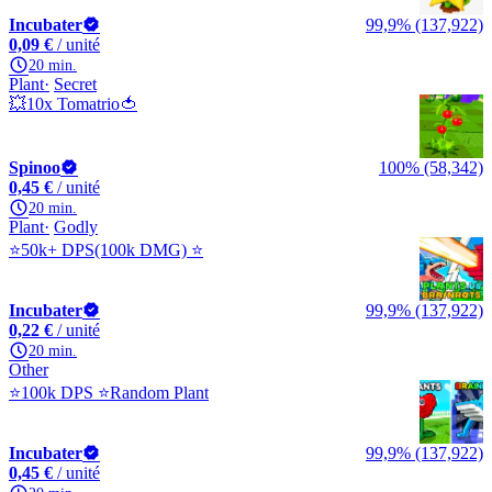
Incubater
99,9% (137,922)
0,09 €
/ unité
20 min.
Plant
Secret
💥10x Tomatrio🍅
Spinoo
100% (58,342)
0,45 €
/ unité
20 min.
Plant
Godly
⭐50k+ DPS(100k DMG) ⭐
Incubater
99,9% (137,922)
0,22 €
/ unité
20 min.
Other
⭐100k DPS ⭐Random Plant
Incubater
99,9% (137,922)
0,45 €
/ unité