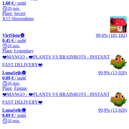
1,60 €
/ unité
20 min.
Plant
Secret
X15 Shroombino
VirtShop
99,6% (181,182)
0,45 €
/ unité
20 min.
Plant
Legendary
❤️MANGO - ❤️PLANTS VS BRAINROTS - INSTANT
FAST DELIVERY❤️
LunaSells
99,9% (13,920)
0,89 €
/ unité
20 min.
Plant
Épique
❤️MANGO - ❤️PLANTS VS BRAINROTS - INSTANT
FAST DELIVERY❤️
LunaSells
99,9% (13,920)
0,89 €
/ unité
20 min.