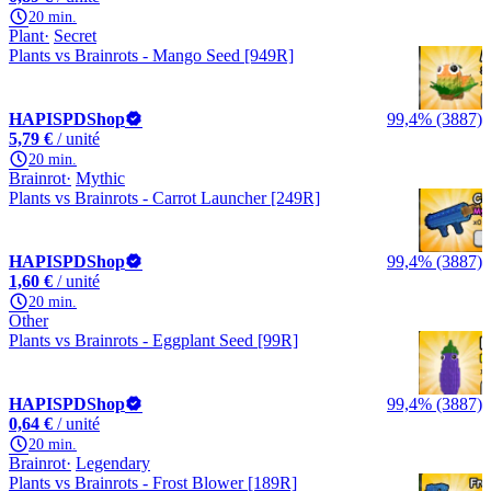
20 min.
Plant
Secret
Plants vs Brainrots - Mango Seed [949R]
HAPISPDShop
99,4% (3887)
5,79 €
/ unité
20 min.
Brainrot
Mythic
Plants vs Brainrots - Carrot Launcher [249R]
HAPISPDShop
99,4% (3887)
1,60 €
/ unité
20 min.
Other
Plants vs Brainrots - Eggplant Seed [99R]
HAPISPDShop
99,4% (3887)
0,64 €
/ unité
20 min.
Brainrot
Legendary
Plants vs Brainrots - Frost Blower [189R]