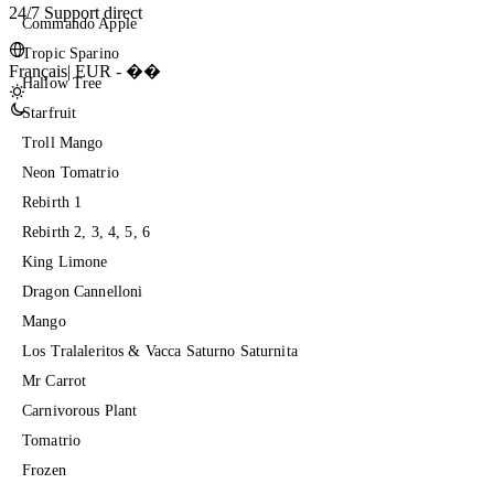
24/7 Support direct
Commando Apple
Tropic Sparino
Français
|
EUR - ��
Hallow Tree
Starfruit
Troll Mango
Neon Tomatrio
Rebirth 1
Rebirth 2, 3, 4, 5, 6
King Limone
Dragon Cannelloni
Mango
Los Tralaleritos & Vacca Saturno Saturnita
Mr Carrot
Carnivorous Plant
Tomatrio
Frozen