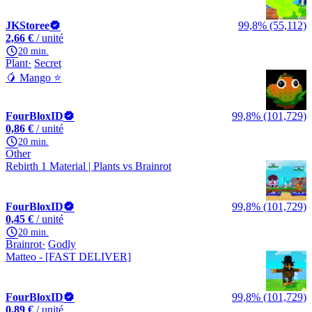
JKStoree
99,8% (55,112)
2,66 €
/ unité
20 min.
Plant
Secret
🥭 Mango ⭐
FourBloxID
99,8% (101,729)
0,86 €
/ unité
20 min.
Other
Rebirth 1 Material | Plants vs Brainrot
FourBloxID
99,8% (101,729)
0,45 €
/ unité
20 min.
Brainrot
Godly
Matteo - [FAST DELIVER]
FourBloxID
99,8% (101,729)
0,89 €
/ unité