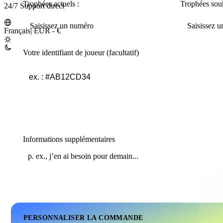
Trophées actuels :
Trophées souh
24/7 Support direct
Français
|
EUR - €
Votre identifiant de joueur (facultatif)
Informations supplémentaires
PERSONNALISER LA COMMANDE