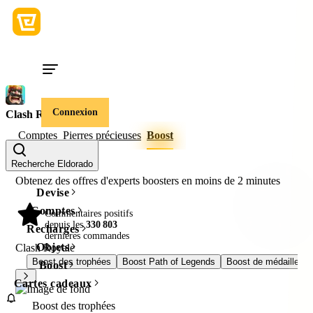
Connexion
Clash Royale
Comptes
Pierres précieuses
Boost
Recherche Eldorado
Obtenez des offres d'experts boosters en moins de
2 minutes
Devise
Comptes
Commentaires positifs
98%
depuis les
330 803
Recharges
dernières commandes
Objets
Clash Royale
Boost des trophées
Boost Path of Legends
Boost de médailles 
Boost
Cartes cadeaux
Boost des trophées