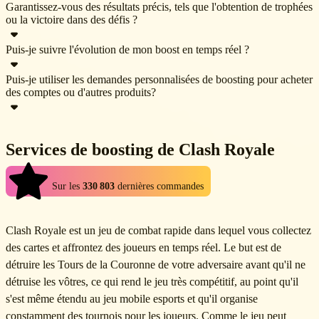
Garantissez-vous des résultats précis, tels que l'obtention de trophées
souhaitez obtenir et notre booster s'en chargera.
Oui. Bien sûr, l'ampleur du boosting dépend du nombre de parties
ou la victoire dans des défis ?
que vous avez disputées, mais ces statistiques peuvent être
Puis-je suivre l'évolution de mon boost en temps réel ?
optimisées si vous jouez suffisamment de parties de haut niveau.
Il peut arriver que des défaites surviennent. En ce qui concerne les
trophées, si des défaites se produisent, elles sont compensées jusqu’à
Puis-je utiliser les demandes personnalisées de boosting pour acheter
Oui. Dès le début de votre commande, vous disposerez d'une fenêtre
des comptes ou d'autres produits?
ce que le nombre de trophées souhaité soit atteint. Pour les victoires
de discussion pour communiquer avec votre booster ; n'hésitez pas à
en défis, le booster présent dans le chat peut vous indiquer le taux de
lui poser des questions à tout moment sur l'avancement du boosting.
victoire prévu.
Non, les demandes personnalisées sont uniquement destinées aux
Services de boosting de Clash Royale
services de boosting. Les autres produits, comme les comptes ou les
objets, doivent être achetés dans leurs catégories respectives.
4.9
Sur les
330 803
dernières commandes
Clash Royale est un jeu de combat rapide dans lequel vous collectez
des cartes et affrontez des joueurs en temps réel. Le but est de
détruire les Tours de la Couronne de votre adversaire avant qu'il ne
détruise les vôtres, ce qui rend le jeu très compétitif, au point qu'il
s'est même étendu au jeu mobile esports et qu'il organise
constamment des tournois pour les joueurs. Comme le jeu peut