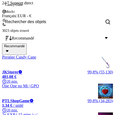
24/7 Support direct
Candy Cane
Mochi
Français
|
EUR - €
3023 objets
trouvé
Recommandé
Recommandé
Prestige Candy Cane
JKStoree
99,8% (55,130)
481,08 €
20 min.
Ope Ope no Mi | GPO
PTLShopGame
99,8% (34,283)
1,34 €
/ unité
20 min.
2x EXP ( 15 mins ) ✅