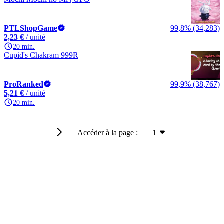
PTLShopGame
99,8% (34,283)
2,23 €
/ unité
20 min.
Cupid's Chakram 999R
ProRanked
99,9% (38,767)
5,21 €
/ unité
20 min.
Accéder à la page :
1