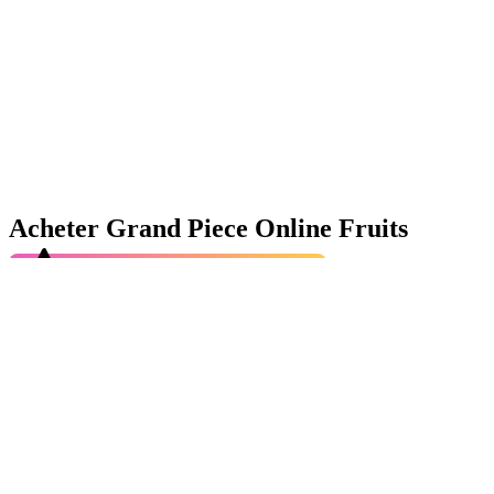
Acheter Grand Piece Online Fruits
4.9
Sur les
361 097
dernières commandes
Découvrez le GPO Shop d’Eldorado.gg, où les joueurs de Grand
Piece Online peuvent améliorer immédiatement leur aventure grâce
à des objets puissants, des fruits GPO rares et de l’équipement de
haute qualité. Au lieu de farmer pendant des heures ou d’attendre un
drop parfait, vous accédez à des milliers d’offres de vendeurs fiables
pour obtenir exactement ce dont vous avez besoin au meilleur prix.