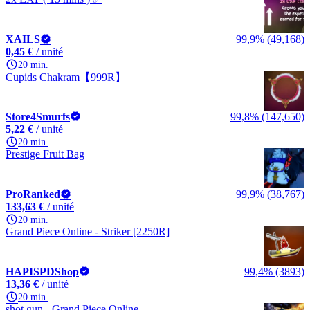
XAILS
99,9% (49,168)
0,45 €
/ unité
20 min.
Cupids Chakram【999R】
Store4Smurfs
99,8% (147,650)
5,22 €
/ unité
20 min.
Prestige Fruit Bag
ProRanked
99,9% (38,767)
133,63 €
/ unité
20 min.
Grand Piece Online - Striker [2250R]
HAPISPDShop
99,4% (3893)
13,36 €
/ unité
20 min.
shot gun - Grand Piece Online