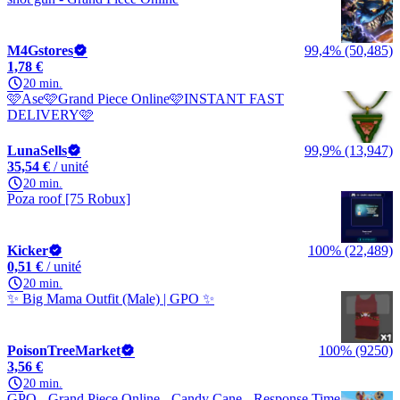
M4Gstores
99,4% (50,485)
1,78 €
20 min.
🩷Ase🩷Grand Piece Online🩷INSTANT FAST
DELIVERY🩷
LunaSells
99,9% (13,947)
35,54 €
/ unité
20 min.
Poza roof [75 Robux]
Kicker
100% (22,489)
0,51 €
/ unité
20 min.
✨ Big Mama Outfit (Male) | GPO ✨
PoisonTreeMarket
100% (9250)
3,56 €
20 min.
GPO - Grand Piece Online - Candy Cane - Response Time