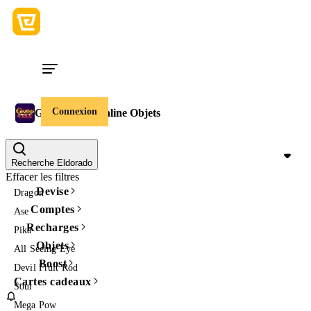
Connexion
Grand Piece Online Objets
Prix
Recherche Eldorado
Effacer les filtres
Devise
Dragon
Comptes
Ase
Recharges
Pika
Objets
All Seeing Eye
Boost
Devil Fruit Rod
Cartes cadeaux
Soul
Mega Pow