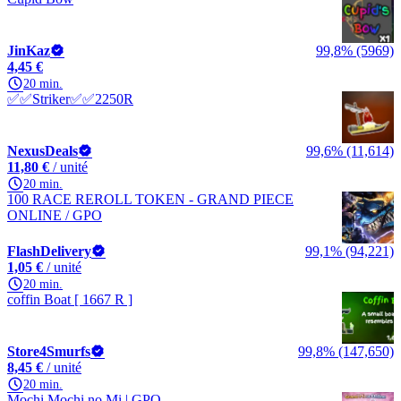
JinKaz
99,8% (5969)
4,45 €
20 min.
✅✅Striker✅✅2250R
NexusDeals
99,6% (11,614)
11,80 €
/ unité
20 min.
100 RACE REROLL TOKEN - GRAND PIECE
ONLINE / GPO
FlashDelivery
99,1% (94,221)
1,05 €
/ unité
20 min.
coffin Boat [ 1667 R ]
Store4Smurfs
99,8% (147,650)
8,45 €
/ unité
20 min.
Mochi Mochi no Mi | GPO