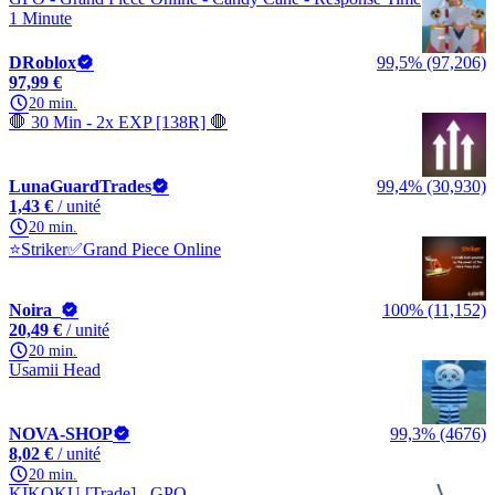
1 Minute
DRoblox
99,5% (97,206)
97,99 €
20 min.
🛑 30 Min - 2x EXP [138R] 🛑
LunaGuardTrades
99,4% (30,930)
1,43 €
/ unité
20 min.
⭐Striker✅Grand Piece Online
Noira_
100% (11,152)
20,49 €
/ unité
20 min.
Usamii Head
NOVA-SHOP
99,3% (4676)
8,02 €
/ unité
20 min.
KIKOKU [Trade] - GPO