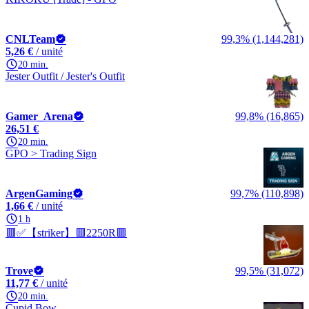
CNLTeam
99,3% (1,144,281)
5,26 €
/ unité
20 min.
Jester Outfit / Jester's Outfit
Gamer_Arena
99,8% (16,865)
26,51 €
20 min.
GPO > Trading Sign
ArgenGaming
99,7% (110,898)
1,66 €
/ unité
1 h
🟥✅【striker】🟥2250R🟥
Trove
99,5% (31,072)
11,77 €
/ unité
20 min.
Cupid Bow