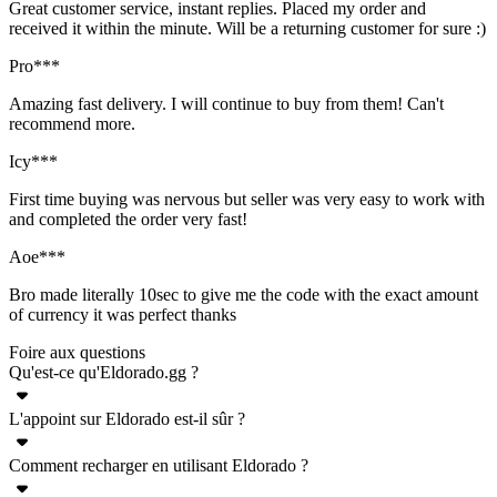
Great customer service, instant replies. Placed my order and
received it within the minute. Will be a returning customer for sure :)
Pro***
Amazing fast delivery. I will continue to buy from them! Can't
recommend more.
Icy***
First time buying was nervous but seller was very easy to work with
and completed the order very fast!
Aoe***
Bro made literally 10sec to give me the code with the exact amount
of currency it was perfect thanks
Foire aux questions
Qu'est-ce qu'Eldorado.gg ?
L'appoint sur Eldorado est-il sûr ?
Eldorado.gg est une plateforme en ligne proposant une grande
variété de produits liés aux jeux vidéo : devises, comptes, objets,
Comment recharger en utilisant Eldorado ?
Oui, les recharges pour n'importe quel jeu listé sur Eldorado.gg sont
services de boosting et recharges. De nombreux jeux populaires sont