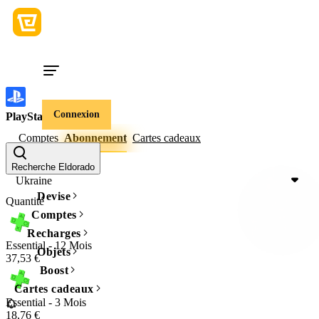
Connexion
PlayStation
Comptes
Abonnement
Cartes cadeaux
Région du jeu
Recherche Eldorado
Ukraine
Devise
Quantité
Comptes
Recharges
Essential - 12 Mois
Objets
37,53 €
Boost
Cartes cadeaux
Essential - 3 Mois
18,76 €