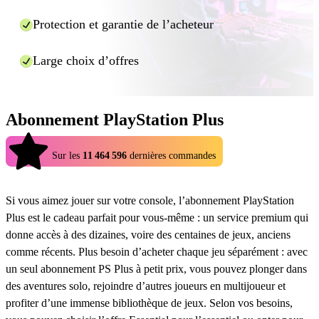
supplémentaires, il vous les demandera directement dans
Protection et garantie de l’acheteur
la fenêtre de discussion prévue à cet effet, ne la fermez
donc pas pendant le traitement de votre commande.
Large choix d’offres
Et c'est tout ! En utilisant Eldorado.gg, vous pouvez profiter de
recharges moins chères pour de nombreux jeux, de manière rapide et
sûre.
Abonnement PlayStation Plus
4.9
Sur les
11 464 596
dernières commandes
Si vous aimez jouer sur votre console, l’abonnement PlayStation
Plus est le cadeau parfait pour vous-même : un service premium qui
donne accès à des dizaines, voire des centaines de jeux, anciens
comme récents. Plus besoin d’acheter chaque jeu séparément : avec
un seul abonnement PS Plus à petit prix, vous pouvez plonger dans
des aventures solo, rejoindre d’autres joueurs en multijoueur et
profiter d’une immense bibliothèque de jeux. Selon vos besoins,