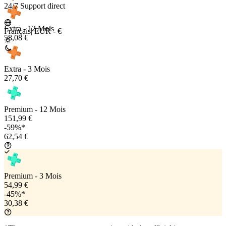
24/7 Support direct
Extra - 12 Mois
Français
|
EUR - €
58,08 €
Extra - 3 Mois
27,70 €
Premium - 12 Mois
151,99 €
-59%*
62,54 €
Premium - 3 Mois
54,99 €
-45%*
30,38 €