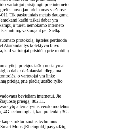
do vartotojui prisijungti prie interneto
 greitis buvo jau prieinamas viešuose
e-01]. Tik paskutiniais metais dauguma
 Nemokami karšti taškai dabar yra
o kampų ir turėti nemokamo interneto
sisiuntimą, važiuojant per Sietlą.
auomato protokolą: ląstelės perduoda
Kodėl Atsirandantys kolektyvai buvo
, kad vartotojai prisidėtų prie mobilių
umatytieji prieigos taškų nustatymai
pigi, o dabar dažniausiai įdiegiama
ntrolės, o vartotojai yra linkę
mą prieigą prie plačiajuosčio ryšio,
 vadovaus bevieliam internetui. Jie
ajuostę prieigą, 802.11.
svarstytų alternatyvius verslo modelius
ybę 4G technologijai, kad pralenktų 3G.
kaip struktūrizuotus techninius
isų Smart Mobs [Rheingold] pavyzdžių,