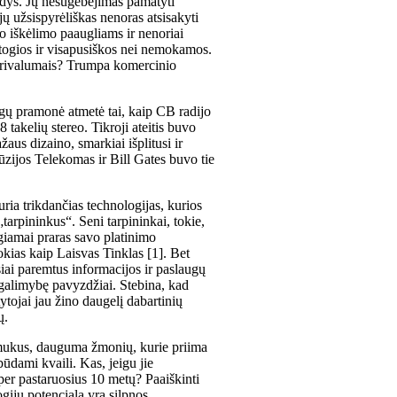
dys. Jų nesugebėjimas pamatyti
jų užsispyrėliškas nenoras atsisakyti
io iškėlimo paaugliams ir nenoriai
atogios ir visapusiškos nei nemokamos.
privalumais? Trumpa komercinio
ų pramonė atmetė tai, kaip CB radijo
 takelių stereo. Tikroji ateitis buvo
žaus dizaino, smarkiai išplitusi ir
zijos Telekomas ir Bill Gates buvo tie
ria trikdančias technologijas, kurios
arpininkus“. Seni tarpininkai, tokie,
ngiamai praras savo platinimo
okias kaip Laisvas Tinklas [1]. Bet
iai paremtus informacijos ir paslaugų
 galimybę pavyzdžiai. Stebina, kad
ytojai jau žino daugelį dabartinių
ų.
ilmukus, dauguma žmonių, kurie priima
ūdami kvaili. Kas, jeigu jie
er pastaruosius 10 metų? Paaiškinti
gijų potencialą yra silpnos.