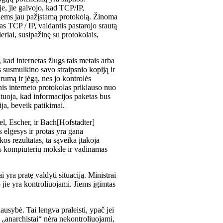
e, jie galvojo, kad TCP/IP,
 jiems jau pažįstamą protokolą. Žinoma
 TCP / IP, valdantis pastarojo srautą
eriai, susipažinę su protokolais,
 kad internetas žlugs tais metais arba
susmulkino savo straipsnio kopiją ir
rumą ir jėgą, nes jo kontrolės
is interneto protokolas priklauso nuo
tuoja, kad informacijos paketas bus
ija, beveik patikimai.
l, Escher, ir Bach[Hofstadter]
s elgesys ir protas yra gana
s rezultatas, ta sąveika įtakoja
tas kompiuterių moksle ir vadinamas
i yra pratę valdyti situaciją. Ministrai
ip jie yra kontroliuojami. Jiems įgimtas
ausybė. Tai lengva praleisti, ypač jei
 „anarchistai“ nėra nekontroliuojami,