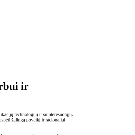
bui ir
kacijų technologijų ir suinteresuotųjų,
pėti žalingą poveikį ir racionaliai