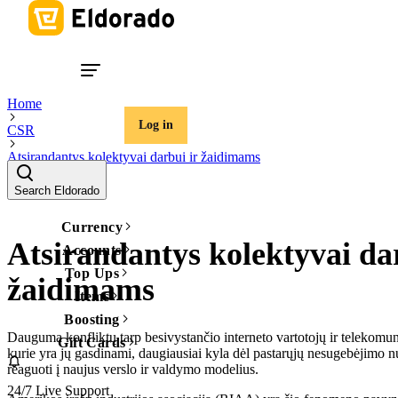
Home
Log in
CSR
Atsirandantys kolektyvai darbui ir žaidimams
Search Eldorado
Currency
Atsirandantys kolektyvai dar
Accounts
Top Ups
žaidimams
Items
Boosting
Dauguma konfliktų tarp besivystančio interneto vartotojų ir telekomuni
Gift Cards
kurie yra jų gasdinami, daugiausiai kyla dėl pastarųjų nesugebėjimo nus
reaguoti į naujus verslo ir valdymo modelius.
24/7 Live Support