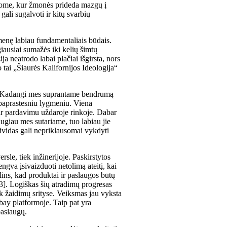
i@home, kur žmonės prideda mazgų į
gali sugalvoti ir kitų svarbių
enę labiau fundamentaliais būdais.
iausiai sumažės iki kelių šimtų
ja neatrodo labai plačiai išgirsta, nors
tai „Šiaurės Kalifornijos Ideologija“
s. Kadangi mes suprantame bendrumą
 paprastesniu lygmeniu. Viena
 ir pardavimu uždaroje rinkoje. Dabar
ugiau mes sutariame, tuo labiau jie
ndividas gali nepriklausomai vykdyti
rsle, tiek inžinerijoje. Paskirstytos
engva įsivaizduoti netolimą ateitį, kai
lins, kad produktai ir paslaugos būtų
03]. Logiškas šių atradimų progresas
k žaidimų srityse. Veiksmas jau vyksta
bay platformoje. Taip pat yra
paslaugų.