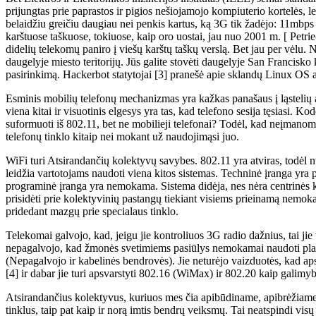
prijungtas prie paprastos ir pigios nešiojamojo kompiuterio kortelės, lei
belaidžiu greičiu daugiau nei penkis kartus, ką 3G tik žadėjo: 11mbps
karštuose taškuose, tokiuose, kaip oro uostai, jau nuo 2001 m. [ Petri
didelių telekomų paniro į viešų karštų taškų verslą. Bet jau per vėlu.
daugelyje miesto teritorijų. Jūs galite stovėti daugelyje San Francisk
pasirinkimą. Hackerbot statytojai [3] pranešė apie sklandų Linux OS at
Esminis mobilių telefonų mechanizmas yra kažkas panašaus į ląstelių 
viena kitai ir visuotinis elgesys yra tas, kad telefono sesija tęsiasi. 
suformuoti iš 802.11, bet ne mobilieji telefonai? Todėl, kad neįmanoma
telefonų tinklo kitaip nei mokant už naudojimąsi juo.
WiFi turi Atsirandančių kolektyvų savybes. 802.11 yra atviras, todėl n
leidžia vartotojams naudoti viena kitos sistemas. Techninė įranga yra 
programinė įranga yra nemokama. Sistema didėja, nes nėra centrinės ko
prisidėti prie kolektyvinių pastangų tiekiant visiems prieinamą nemoka
pridedant mazgų prie specialaus tinklo.
Telekomai galvojo, kad, jeigu jie kontroliuos 3G radio dažnius, tai jie
nepagalvojo, kad žmonės svetimiems pasiūlys nemokamai naudoti plači
(Nepagalvojo ir kabelinės bendrovės). Jie neturėjo vaizduotės, kad ap
[4] ir dabar jie turi apsvarstyti 802.16 (WiMax) ir 802.20 kaip galim
Atsirandančius kolektyvus, kuriuos mes čia apibūdiname, apibrėžiame 
tinklus, taip pat kaip ir norą imtis bendrų veiksmų. Tai neatspindi v