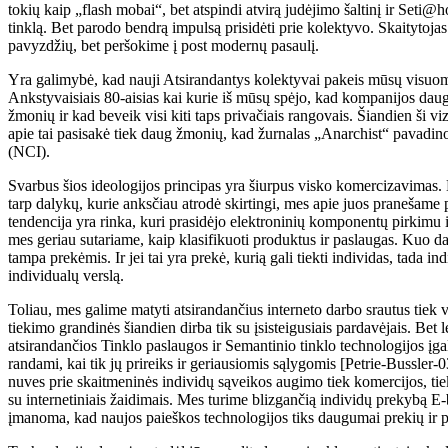
tokių kaip „flash mobai“, bet atspindi atvirą judėjimo šaltinį ir Set
tinklą. Bet parodo bendrą impulsą prisidėti prie kolektyvo. Skaitytojas 
pavyzdžių, bet peršokime į post modernų pasaulį.
Yra galimybė, kad nauji Atsirandantys kolektyvai pakeis mūsų visuom
Ankstyvaisiais 80-aisias kai kurie iš mūsų spėjo, kad kompanijos daug
žmonių ir kad beveik visi kiti taps privačiais rangovais. Šiandien ši vizi
apie tai pasisakė tiek daug žmonių, kad žurnalas „Anarchist“ pavadino 
(NCI).
Svarbus šios ideologijos principas yra šiurpus visko komercizavima
tarp dalykų, kurie anksčiau atrodė skirtingi, mes apie juos pranešame
tendencija yra rinka, kuri prasidėjo elektroninių komponentų pirkimu
mes geriau sutariame, kaip klasifikuoti produktus ir paslaugas. Kuo da
tampa prekėmis. Ir jei tai yra prekė, kurią gali tiekti individas, tada i
individualų verslą.
Toliau, mes galime matyti atsirandančius interneto darbo srautus tiek ve
tiekimo grandinės šiandien dirba tik su įsisteigusiais pardavėjais. Bet l
atsirandančios Tinklo paslaugos ir Semantinio tinklo technologijos įga
randami, kai tik jų prireiks ir geriausiomis sąlygomis [Petrie-Bussler-
nuves prie skaitmeninės individų sąveikos augimo tiek komercijos, tie
su internetiniais žaidimais. Mes turime blizgančią individų prekybą E-
įmanoma, kad naujos paieškos technologijos tiks daugumai prekių ir 