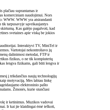
is plačiau suprantamas ir
stas komerciniam naudojimui. Nors
ksnio: WWW. WWW yra atsirandanti
n tik tarpusavyje sąveikaujantys
 skirtumą. Kas galėjo pagalvoti, kad
etines svetaines apie viską be jokios
.
auditorijai. Interaktyvi TV, MiniTel ir
temos. Vartotojai nekontroliavo jų
menų dalinimosi metodai, FTP ir
kus fizikus, o ne tik kompiuterių
as lengva fizikams, gali būti lengva ir
mesį į trikdančius naujų technologijų
, kaip motyvaciją. Mes labiau linkę
epageidaujamo elektroninio pašto
analams. Žmonės, kurie siunčiasi
trolę ir ketinimus. Muzikos vadovai
. Ir kai jie klaidingai ėmė ieškoti,