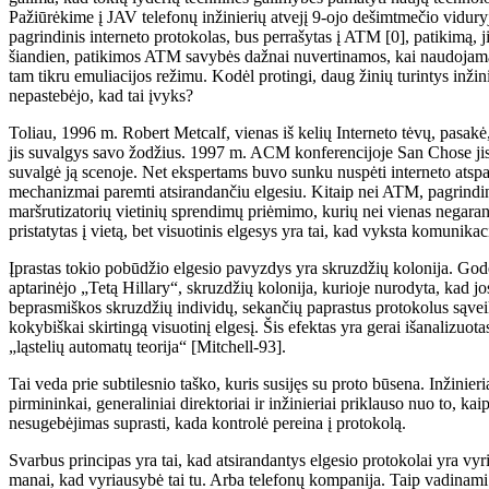
Pažiūrėkime į JAV telefonų inžinierių atvejį 9-ojo dešimtmečio viduryj
pagrindinis interneto protokolas, bus perrašytas į ATM [0], patikimą,
šiandien, patikimos ATM savybės dažnai nuvertinamos, kai naudojamas
tam tikru emuliacijos režimu. Kodėl protingi, daug žinių turintys inžini
nepastebėjo, kad tai įvyks?
Toliau, 1996 m. Robert Metcalf, vienas iš kelių Interneto tėvų, pasakė,
jis suvalgys savo žodžius. 1997 m. ACM konferencijoje San Chose jis 
suvalgė ją scenoje. Net ekspertams buvo sunku nuspėti interneto atspa
mechanizmai paremti atsirandančiu elgesiu. Kitaip nei ATM, pagrindin
maršrutizatorių vietinių sprendimų priėmimo, kurių nei vienas negaran
pristatytas į vietą, bet visuotinis elgesys yra tai, kad vyksta komunikac
Įprastas tokio pobūdžio elgesio pavyzdys yra skruzdžių kolonija. Gode
aptarinėjo „Tetą Hillary“, skruzdžių kolonija, kurioje nurodyta, kad jo
beprasmiškos skruzdžių individų, sekančių paprastus protokolus sąveiko
kokybiškai skirtingą visuotinį elgesį. Šis efektas yra gerai išanalizuo
„ląstelių automatų teorija“ [Mitchell-93].
Tai veda prie subtilesnio taško, kuris susijęs su proto būsena. Inžinieria
pirmininkai, generaliniai direktoriai ir inžinieriai priklauso nuo to, ka
nesugebėjimas suprasti, kada kontrolė pereina į protokolą.
Svarbus principas yra tai, kad atsirandantys elgesio protokolai yra vyri
manai, kad vyriausybė tai tu. Arba telefonų kompanija. Taip vadinami