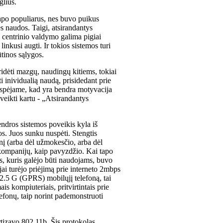
glius.
apo populiarus, nes buvo puikus
s naudos. Taigi, atsirandantys
 Be centrinio valdymo galima pigiai
linkusi augti. Ir tokios sistemos turi
ūtinos sąlygos.
ridėti mazgų, naudingų kitiems, tokiai
inividualią naudą, prisidedant prie
i spėjame, kad yra bendra motyvacija
eikti kartu - „Atsirandantys
ndros sistemos poveikis kyla iš
s. Juos sunku nuspėti. Stengtis
inį (arba dėl užmokesčio, arba dėl
 kompanijų, kaip pavyzdžio. Kai tapo
as, kuris galėjo būti naudojams, buvo
jai turėjo priėjimą prie interneto 2mbps
2.5 G (GPRS) mobilųjį telefoną, tai
s kompiuteriais, pritvirtintais prie
lefonų, taip norint pademonstruoti
rtizavo 802.11b. Šis protokolas,