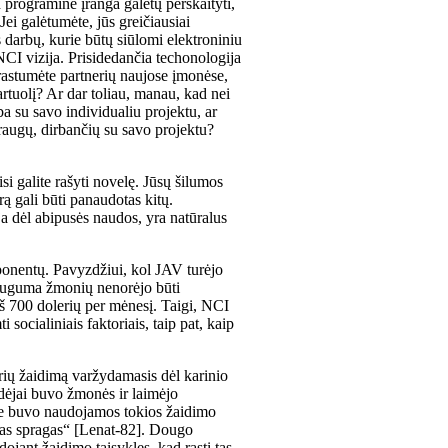
d programinė įranga galėtų perskaityti,
i galėtumėte, jūs greičiausiai
darbų, kurie būtų siūlomi elektroniniu
NCI vizija. Prisidedančia techonologija
d rastumėte partnerių naujose įmonėse,
artuolį? Ar dar toliau, manau, kad nei
ba su savo individualiu projektu, ar
draugų, dirbančių su savo projektu?
isi galite rašyti novelę. Jūsų šilumos
rą gali būti panaudotas kitų.
ja dėl abipusės naudos, yra natūralus
onentų. Pavyzdžiui, kol JAV turėjo
dauguma žmonių nenorėjo būti
š 700 dolerių per mėnesį. Taigi, NCI
socialiniais faktoriais, taip pat, kaip
ių žaidimą varžydamasis dėl karinio
dėjai buvo žmonės ir laimėjo
je buvo naudojamos tokios žaidimo
yvias spragas“ [Lenat-82]. Dougo
jant žaidimo taisykles, kad rasti tas