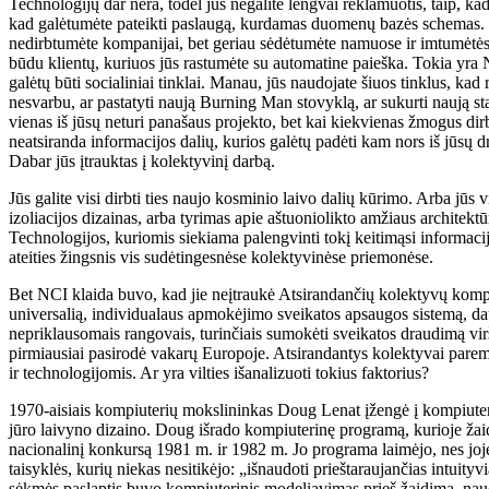
Technologijų dar nėra, todėl jūs negalite lengvai reklamuotis, taip, ka
kad galėtumėte pateikti paslaugą, kurdamas duomenų bazės schemas. Je
nedirbtumėte kompanijai, bet geriau sėdėtumėte namuose ir imtumėtės 
būdu klientų, kuriuos jūs rastumėte su automatine paieška. Tokia yra 
galėtų būti socialiniai tinklai. Manau, jūs naudojate šiuos tinklus, ka
nesvarbu, ar pastatyti naują Burning Man stovyklą, ar sukurti naują st
vienas iš jūsų neturi panašaus projekto, bet kai kiekvienas žmogus dir
neatsiranda informacijos dalių, kurios galėtų padėti kam nors iš jūsų 
Dabar jūs įtrauktas į kolektyvinį darbą.
Jūs galite visi dirbti ties naujo kosminio laivo dalių kūrimo. Arba jūs v
izoliacijos dizainas, arba tyrimas apie aštuoniolikto amžiaus architektū
Technologijos, kuriomis siekiama palengvinti tokį keitimąsi informaci
ateities žingsnis vis sudėtingesnėse kolektyvinėse priemonėse.
Bet NCI klaida buvo, kad jie neįtraukė Atsirandančių kolektyvų komp
universalią, individualaus apmokėjimo sveikatos apsaugos sistemą, 
nepriklausomais rangovais, turinčiais sumokėti sveikatos draudimą vir
pirmiausiai pasirodė vakarų Europoje. Atsirandantys kolektyvai paremti 
ir technologijomis. Ar yra vilties išanalizuoti tokius faktorius?
1970-aisiais kompiuterių mokslininkas Doug Lenat įžengė į kompiuter
jūro laivyno dizaino. Doug išrado kompiuterinę programą, kurioje žai
nacionalinį konkursą 1981 m. ir 1982 m. Jo programa laimėjo, nes jo
taisyklės, kurių niekas nesitikėjo: „išnaudoti prieštaraujančias intuit
sėkmės paslaptis buvo kompiuterinis modeliavimas prieš žaidimą, naudo