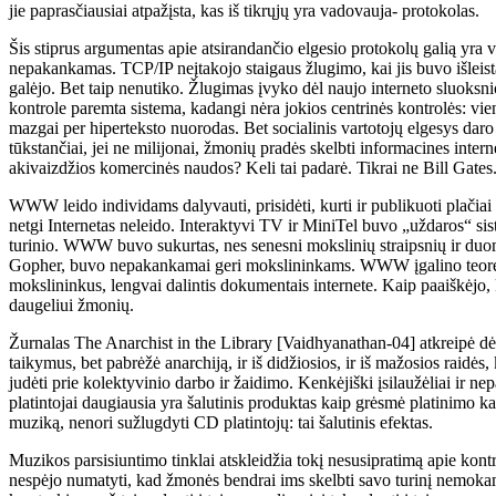
jie paprasčiausiai atpažįsta, kas iš tikrųjų yra vadovauja- protokolas.
Šis stiprus argumentas apie atsirandančio elgesio protokolų galią yra v
nepakankamas. TCP/IP neįtakojo staigaus žlugimo, kai jis buvo išlei
galėjo. Bet taip nenutiko. Žlugimas įvyko dėl naujo interneto sluo
kontrole paremta sistema, kadangi nėra jokios centrinės kontrolės: vie
mazgai per hiperteksto nuorodas. Bet socialinis vartotojų elgesys daro
tūkstančiai, jei ne milijonai, žmonių pradės skelbti informacines intern
akivaizdžios komercinės naudos? Keli tai padarė. Tikrai ne Bill Gates
WWW leido individams dalyvauti, prisidėti, kurti ir publikuoti plačiai 
netgi Internetas neleido. Interaktyvi TV ir MiniTel buvo „uždaros“ sis
turinio. WWW buvo sukurtas, nes senesni mokslinių straipsnių ir duo
Gopher, buvo nepakankamai geri mokslininkams. WWW įgalino teoreti
mokslininkus, lengvai dalintis dokumentais internete. Kaip paaiškėjo, k
daugeliui žmonių.
Žurnalas The Anarchist in the Library [Vaidhyanathan-04] atkreipė dė
taikymus, bet pabrėžė anarchiją, ir iš didžiosios, ir iš mažosios raidės
judėti prie kolektyvinio darbo ir žaidimo. Kenkėjiški įsilaužėliai ir n
platintojai daugiausia yra šalutinis produktas kaip grėsmė platinimo k
muziką, nenori sužlugdyti CD platintojų: tai šalutinis efektas.
Muzikos parsisiuntimo tinklai atskleidžia tokį nesusipratimą apie kon
nespėjo numatyti, kad žmonės bendrai ims skelbti savo turinį nemokamai