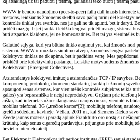
ką atsakingą už tai paduoti į teismą, galiausiai teko duoti į teismą paau
WWW ir bendro naudojimo (peer-to-peer) failų dalijimasis internete t
metodas, leidžiantis žmonėms skelbti savo pačių turinį dėl kolektyvinė
kontrolės tinklai yra svarbūs, nes jie gali ne tik apimti, bet ir daryti.
pridėti mazgų. Ir jei įrankiai leidžia lengvai pridėti mazgų, sistema bus 
būti atsparios klaidoms, jei ne homeostatinės. Bet tai yra vienintėlės b
Galutinė sąlyga, kuri yra būtina tinklo augimui yra, kai žmonės nori p
sistemai. WWW ir muzikos siuntimo atveju, žmonėms lengva pastebėti 
kolektyvo: tinklas ne tik apima, bet ir padidina vertę. Mes papildoma
prisidėti prie kolektyvinių pastangų. Leiskite motyvuotiems žmonėms v
Kolektyvai“ (Emergent Collectives).
Atsirandantys kolektyvai imituoja atsirandančias TCP / IP savybes. Be
komponentų, protokolų, duomenų standartų, įrankių ir žmonių sąveiko
apsaugoti senas sistemas, kur vienintėlis kontrolės subjektas teikia tur
galios) yra beprasmiška ir netgi neproduktyvu. Grįžtam prie telefonų
aišku, kad internetas užims daugiausiai naujos rinkos, vienintėlis būd
mobilūs telefonai. 3G („trečios kartos“[2]) mobiliųjų telefonų naudoto
greičiu sėdėdami kavinėje. Vėliau, 2001 m., kai Siemens išleido savo 
išvedė jaunas moteris į paradą aplink Frankfurto oro uostą su nešiojamai
krūtinių, kaip senus cigarečių pardavėjus, prijungtus prie mobiliųjų te
bevielio interneto ateitį.
Bet Elektros ir Elektronikos inžinerijos institutas (IEEE) seniai standa