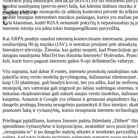
Amerikos įrašų industrijos asociacija (RIAA) yra šio fenomeno pavyz
bendrai naudojamų (peer-to-peer) failų, kai klientai dalinasi muzika ir 
muzikos platinimo monopolio (ir atlikėjų kontrolės) privedė iki ieškin
English
|
USD - $
pasiūlė brangias internetinės muzikos paslaugas, kurios yra mažiau p
Kyla klausimas, kodėl RIAA nenumatė pokyčių ir nepasinaudojo jų 
interneto istorija yra pilna tokio trumparegiškumo pavyzdžių.
Kai ARPA pradėjo naudoti internetą komerciniams interesams, pramog
susižavėjimą 90-jų muzika (JAV), ir netrukus prisijunė prie atsisakytų 8
Interaktyvi televizija. Žinoma, kas galėjo nuspėti, kad Prancūzijoje gra
daugiau naudojama MiniTel bus išstumta Interneto? Holivudas, Prancū
keli, kurie buvo pagauti interneto galios 9-ojo dešimtmečio viduryje.
Visi supranta, kad dabar iš esmės, interneto protokolų naudojimas suku
pakeičia senų verslo modelių gyvybingumą, dažniausiai eliminuojant „t
kaip CD platintojai, gali bandyti kovoti, bet yra aišku, kad jie neišve
monopolį, nes vartotojai gali migruoti po labiau sudėtingas sistemas, t
tinkamas eksploatavimas gali sukurti naujus verslo modelius, dažniaus
kaupimu. Amazon ir Google yra vėliausi ir geriausiai atspindintys šią
daugelis protingų žmonių nesugebėjo pasimokyti iš šios istorijos: skait
pramonės šakų ir vyriausybių, kurios nesupranta interneto technologij
Priešingai įspūdžiams, kuriuos žmonės patiria žiūrėdami „Dilbert“ f
sprendimus vyriausybėse ir korporacijose, neatsidūrė savo pozicijose b
„nesupranta to“ ir po daugelio matytų sėkmės ir nesėkmės pavyzdžių p
galima, kad tokių lyderių techninės galimybės pamatyti naujų technolo