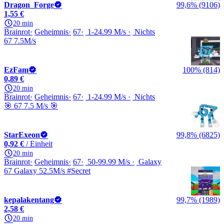
Dragon_Forge
99,6% (9106)
1,55 €
20 min
Brainrot
Geheimnis
67
1-24.99 M/s
Nichts
67 7.5M/s
EzFam
100% (814)
0,89 €
20 min
Brainrot
Geheimnis
67
1-24.99 M/s
Nichts
🎯 67 7.5 M/s 🎯
StarExeon
99,8% (6825)
0,92 €
/ Einheit
20 min
Brainrot
Geheimnis
67
50-99.99 M/s
Galaxy
67 Galaxy 52.5M/s #Secret
kepalakentang
99,7% (1989)
2,58 €
20 min