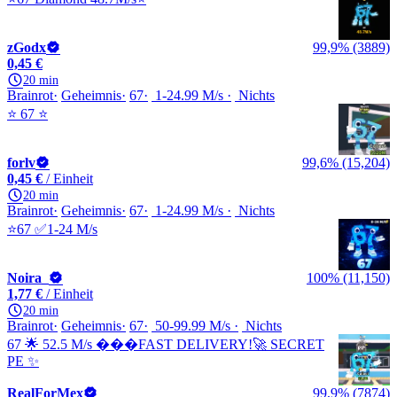
zGodx
99,9% (3889)
0,45 €
20 min
Brainrot
Geheimnis
67
1-24.99 M/s
Nichts
⭐️ 67 ⭐️
forlv
99,6% (15,204)
0,45 €
/ Einheit
20 min
Brainrot
Geheimnis
67
1-24.99 M/s
Nichts
⭐67 ✅1-24 M/s
Noira_
100% (11,150)
1,77 €
/ Einheit
20 min
Brainrot
Geheimnis
67
50-99.99 M/s
Nichts
67 🌟 52.5 M/s ���FAST DELIVERY!🚀 SECRET
PE ✨
RealForMex
99,9% (7874)