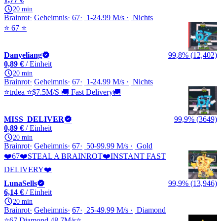
20 min
Brainrot
Geheimnis
67
1-24.99 M/s
Nichts
⭐ 67 ⭐
Danyeliang
99,8% (12,402)
0,89 €
/ Einheit
20 min
Brainrot
Geheimnis
67
1-24.99 M/s
Nichts
⭐trdea ⭐$7.5M/S 🚚 Fast Delivery🚚
MISS_DELIVER
99,9% (3649)
0,89 €
/ Einheit
20 min
Brainrot
Geheimnis
67
50-99.99 M/s
Gold
❤️67❤️STEAL A BRAINROT❤️INSTANT FAST
DELIVERY❤️
LunaSells
99,9% (13,946)
6,14 €
/ Einheit
20 min
Brainrot
Geheimnis
67
25-49.99 M/s
Diamond
⭐️67 Diamond 48.7M/s⭐️