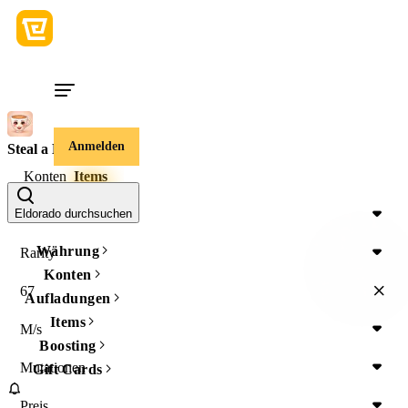
Anmelden
Steal a Brainrot
Konten
Items
Item Type
Eldorado durchsuchen
Währung
Rarity
Konten
67
Aufladungen
Items
M/s
Boosting
Mutationen
Gift Cards
Preis