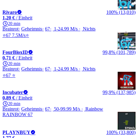
Rivaro
100% (13,010)
1,20 €
/ Einheit
20 min
Brainrot
Geheimnis
67
1-24.99 M/s
Nichts
⭐67 7.5M/s⭐
FourBloxID
99,8% (101,789)
0,71 €
/ Einheit
20 min
Brainrot
Geheimnis
67
1-24.99 M/s
Nichts
⭐67 ⭐
Incubater
99,9% (137,985)
0,89 €
/ Einheit
20 min
Brainrot
Geheimnis
67
50-99.99 M/s
Rainbow
RAINBOW 67
PLAYNBUY
100% (33,800)
1,77 €