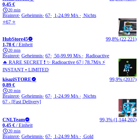
0,45 €
20 min
Brainrot
Geheimnis
67
1-24.99 M/s
Nichts
⭐67 ⭐
HubStore45
99,8% (22,221)
1,78 €
/ Einheit
20 min
Brainrot
Geheimnis
67
50-99.99 M/s
Radioactive
🔥 RARE SECRET ❗ ✨ Radioactive 67 | 78.7M/s ⚡
INSTANT • LIMITED
kisaziSTORE
99,9% (2037)
0,89 €
20 min
Brainrot
Geheimnis
67
1-24.99 M/s
Nichts
67 - [Fast Delivery]
CNLTeam
99,3% (1,144,202)
0,45 €
/ Einheit
20 min
Brainrot
Geheimnis
67
1-24.99 M/s
Gold