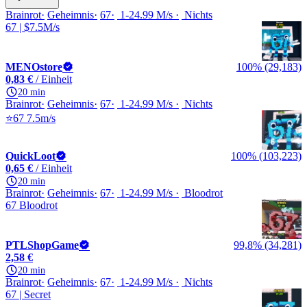
Brainrot
Geheimnis
67
1-24.99 M/s
Nichts
67 | $7.5M/s
MENOstore
100% (29,183)
0,83 €
/ Einheit
20 min
Brainrot
Geheimnis
67
1-24.99 M/s
Nichts
⭐67 7.5m/s
QuickLoot
100% (103,223)
0,65 €
/ Einheit
20 min
Brainrot
Geheimnis
67
1-24.99 M/s
Bloodrot
67 Bloodrot
PTLShopGame
99,8% (34,281)
2,58 €
20 min
Brainrot
Geheimnis
67
1-24.99 M/s
Nichts
67 | Secret