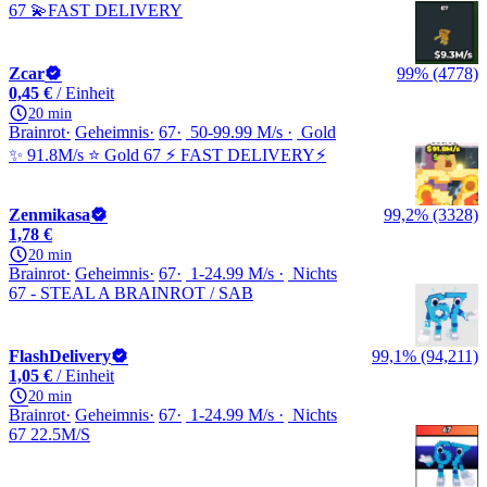
67 💫FAST DELIVERY
Zcar
99% (4778)
0,45 €
/ Einheit
20 min
Brainrot
Geheimnis
67
50-99.99 M/s
Gold
✨ 91.8M/s ⭐ Gold 67 ⚡ FAST DELIVERY⚡
Zenmikasa
99,2% (3328)
1,78 €
20 min
Brainrot
Geheimnis
67
1-24.99 M/s
Nichts
67 - STEAL A BRAINROT / SAB
FlashDelivery
99,1% (94,211)
1,05 €
/ Einheit
20 min
Brainrot
Geheimnis
67
1-24.99 M/s
Nichts
67 22.5M/S