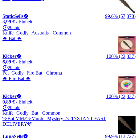
StaticSells
99,6% (57,378)
3,99 €
/ Einheit
20 min
Knife
Godly
Australis
Common
🔥 Bat 🔥
Kicker
100% (22,337)
6,09 €
/ Einheit
20 min
Pet
Godly
Fire Bat
Chroma
🔥 Fire Bat 🔥
Kicker
100% (22,337)
0,89 €
/ Einheit
20 min
Knife
Godly
Bat
Common
🩷Bat MM2🩷Murder Mystery 2🩷INSTANT FAST
DELIVERY🩷
LunaSells
99,9% (13,727)