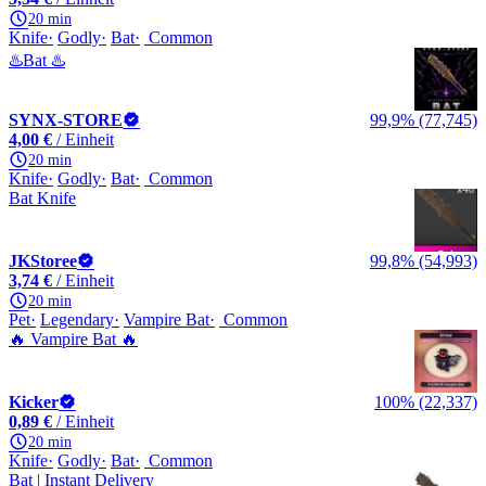
20 min
Knife
Godly
Bat
Common
♨️Bat ♨️
SYNX-STORE
99,9% (77,745)
4,00 €
/ Einheit
20 min
Knife
Godly
Bat
Common
Bat Knife
JKStoree
99,8% (54,993)
3,74 €
/ Einheit
20 min
Pet
Legendary
Vampire Bat
Common
🔥 Vampire Bat 🔥
Kicker
100% (22,337)
0,89 €
/ Einheit
20 min
Knife
Godly
Bat
Common
Bat | Instant Delivery