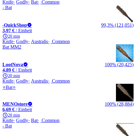
Knife
Godly
Bat
Common
- Bat
-QuickShop
99,3% (121,051)
3,97 €
/ Einheit
20 min
Knife
Godly
Australis
Common
Bat MM2
LootNova
100% (20,425)
4,89 €
/ Einheit
20 min
Knife
Godly
Australis
Common
⭐Bat⭐
MENOstore
100% (28,884)
6,69 €
/ Einheit
20 min
Knife
Godly
Bat
Common
- Bat