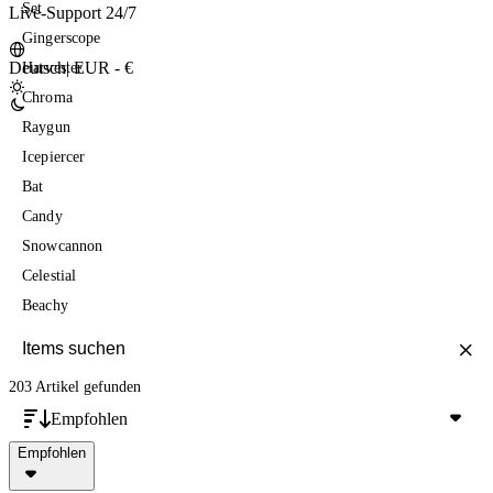
Set
Live-Support 24/7
Gingerscope
Deutsch
|
EUR - €
Harvester
Chroma
Raygun
Icepiercer
Bat
Candy
Snowcannon
Celestial
Beachy
203 Artikel
gefunden
Empfohlen
Empfohlen