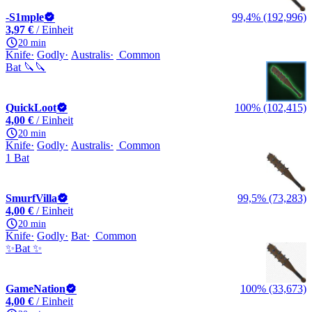
-S1mple
99,4% (192,996)
3,97 €
/ Einheit
20 min
Knife
Godly
Australis
Common
Bat 🔪🔪
QuickLoot
100% (102,415)
4,00 €
/ Einheit
20 min
Knife
Godly
Australis
Common
1 Bat
SmurfVilla
99,5% (73,283)
4,00 €
/ Einheit
20 min
Knife
Godly
Bat
Common
✨Bat ✨
GameNation
100% (33,673)
4,00 €
/ Einheit