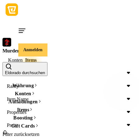
Anmelden
Murder Mystery 2
Konten
Items
Item Type
Eldorado durchsuchen
Währung
Rarity
Konten
Item Name
Aufladungen
Items
Properties
Boosting
Preis
Gift Cards
Filter zurücksetzen