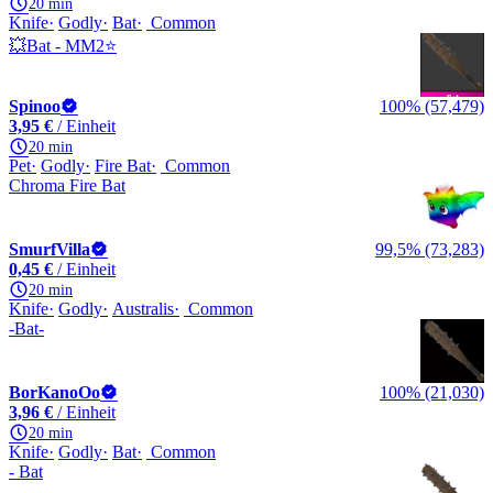
20 min
Knife
Godly
Bat
Common
💥Bat - MM2⭐
Spinoo
100% (57,479)
3,95 €
/ Einheit
20 min
Pet
Godly
Fire Bat
Common
Chroma Fire Bat
SmurfVilla
99,5% (73,283)
0,45 €
/ Einheit
20 min
Knife
Godly
Australis
Common
-Bat-
BorKanoOo
100% (21,030)
3,96 €
/ Einheit
20 min
Knife
Godly
Bat
Common
- Bat