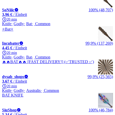
SoNiiic
100% (48,707)
3,96 €
/ Einheit
20 min
Knife
Godly
Bat
Common
⭐Bat⭐
Incubater
99,9% (137,269)
4,45 €
/ Einheit
20 min
Knife
Godly
Bat
Common
🔥🔥BAT🔥🔥 [FAST DELIVERY!] (✅TRUSTED ✅)
dysab_shops
99,9% (25,565)
3,67 €
/ Einheit
20 min
Knife
Godly
Australis
Common
BAT KNIFE
SiuShop
100% (46,784)
5,34 €
/ Einheit