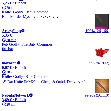
5,25 €
/ Einheit
20 min
Knife
Godly
Bat
Common
Bat | Murder Mystery 2 |🔪🔪S🔪🔪
AceeyShop
100% (26,166)
5,35 €
20 min
Pet
Godly
Fire Bat
Common
fire bat
morazen
99,8% (842)
0,67 €
/ Einheit
20 min
Knife
Godly
Bat
Common
🗡️ Bat Knife [MM2] — Cheap & Quick Delivery ✅
NebulaNetwork
99,9% (56,110)
3,69 €
/ Einheit
20 min