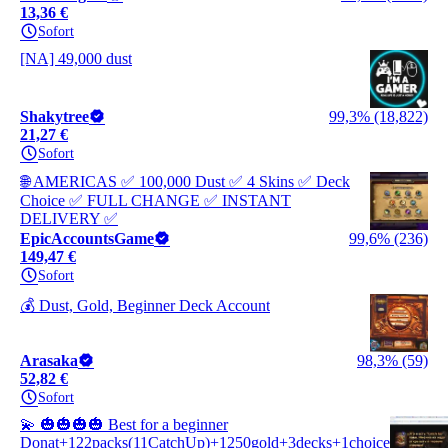
13,36 €
Sofort
[NA] 49,000 dust
Shakytree
99,3% (18,822)
21,27 €
Sofort
🌐 AMERICAS ✅ 100,000 Dust ✅ 4 Skins ✅ Deck
Choice ✅ FULL CHANGE ✅ INSTANT
DELIVERY ✅
EpicAccountsGame
99,6% (236)
149,47 €
Sofort
💰 Dust, Gold, Beginner Deck Account
Arasaka
98,3% (59)
52,82 €
Sofort
💫 🎃🎃🎃🎃 Best for a beginner
Donat+122packs(11CatchUp)+1250gold+3decks+1choice