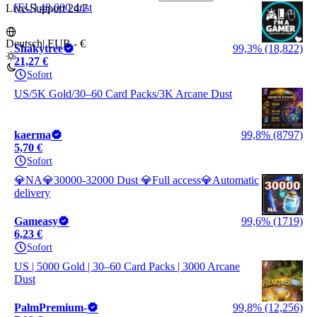
[EU] 48,000 dust
Live-Support 24/7
Deutsch
|
EUR - €
Shakytree
99,3% (18,822)
21,27 €
Sofort
US/5K Gold/30–60 Card Packs/3K Arcane Dust
kaerma
99,8% (8797)
5,70 €
Sofort
💎NA💎30000-32000 Dust 💎Full access💎Automatic
delivery
Gameasy
99,6% (1719)
6,23 €
Sofort
US | 5000 Gold | 30–60 Card Packs | 3000 Arcane
Dust
PalmPremium-
99,8% (12,256)