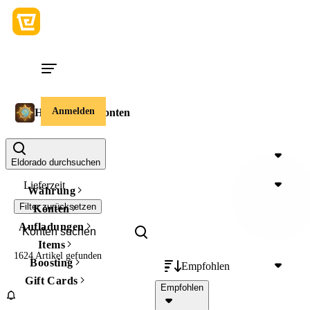
Anmelden
Hearthstone-Konten
Preis
Eldorado durchsuchen
Lieferzeit
Währung
Filter zurücksetzen
Konten
Aufladungen
Items
1624 Artikel
gefunden
Boosting
Empfohlen
Gift Cards
Empfohlen