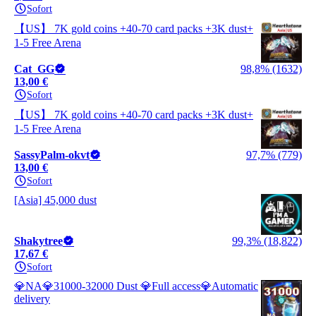
Sofort
【US】 7K gold coins +40-70 card packs +3K dust+
1-5 Free Arena
Cat_GG
98,8% (1632)
13,00 €
Sofort
【US】 7K gold coins +40-70 card packs +3K dust+
1-5 Free Arena
SassyPalm-okvt
97,7% (779)
13,00 €
Sofort
[Asia] 45,000 dust
Shakytree
99,3% (18,822)
17,67 €
Sofort
💎NA💎31000-32000 Dust 💎Full access💎Automatic
delivery