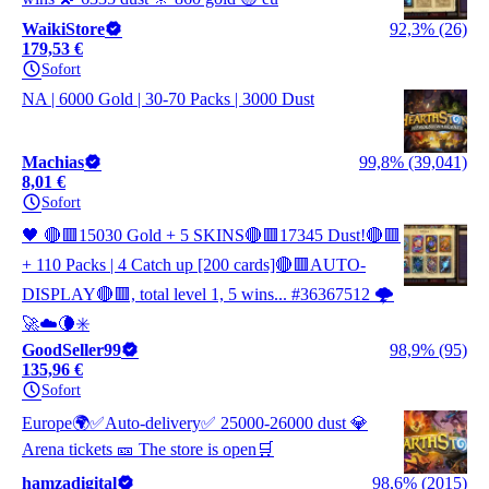
WaikiStore
92,3% (26)
179,53 €
Sofort
NA | 6000 Gold | 30-70 Packs | 3000 Dust
Machias
99,8% (39,041)
8,01 €
Sofort
🖤 🔴🟥15030 Gold + 5 SKINS🔴🟥17345 Dust!🔴🟥
+ 110 Packs | 4 Catch up [200 cards]🔴🟥AUTO-
DISPLAY🔴🟥, total level 1, 5 wins... #36367512 🌩️
🚀☁️🌘✳️
GoodSeller99
98,9% (95)
135,96 €
Sofort
Europe🌍✅Auto-delivery✅ 25000-26000 dust 💎
Arena tickets 🎫 The store is open🛒
hamzadigital
98,6% (2015)