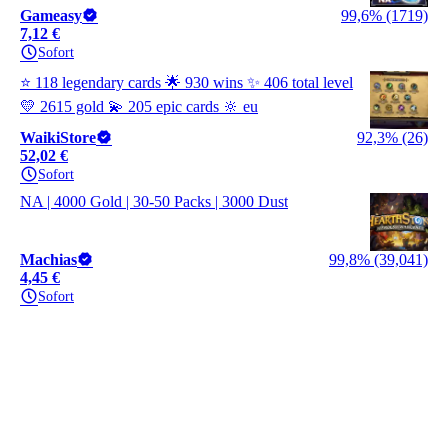
Gameasy
99,6% (1719)
7,12 €
Sofort
⭐ 118 legendary cards 🌟 930 wins ✨ 406 total level
💛 2615 gold 💫 205 epic cards 🔆 eu
WaikiStore
92,3% (26)
52,02 €
Sofort
NA | 4000 Gold | 30-50 Packs | 3000 Dust
Machias
99,8% (39,041)
4,45 €
Sofort