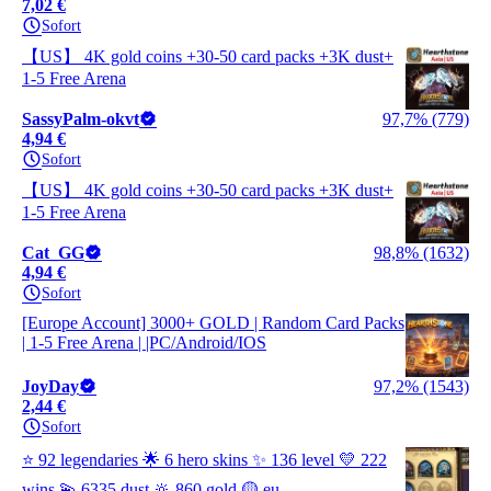
7,02 €
Sofort
【US】 4K gold coins +30-50 card packs +3K dust+
1-5 Free Arena
SassyPalm-okvt
97,7% (779)
4,94 €
Sofort
【US】 4K gold coins +30-50 card packs +3K dust+
1-5 Free Arena
Cat_GG
98,8% (1632)
4,94 €
Sofort
[Europe Account] 3000+ GOLD | Random Card Packs
| 1-5 Free Arena | |PC/Android/IOS
JoyDay
97,2% (1543)
2,44 €
Sofort
⭐ 92 legendaries 🌟 6 hero skins ✨ 136 level 💛 222
wins 💫 6335 dust 🔆 860 gold 🟡 eu