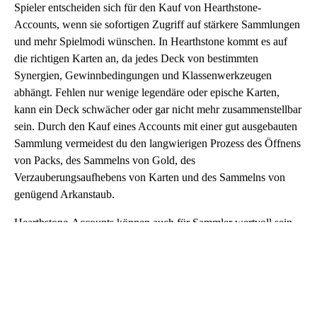
Spieler entscheiden sich für den Kauf von Hearthstone-
Accounts, wenn sie sofortigen Zugriff auf stärkere Sammlungen
und mehr Spielmodi wünschen. In Hearthstone kommt es auf
die richtigen Karten an, da jedes Deck von bestimmten
Synergien, Gewinnbedingungen und Klassenwerkzeugen
abhängt. Fehlen nur wenige legendäre oder epische Karten,
kann ein Deck schwächer oder gar nicht mehr zusammenstellbar
sein. Durch den Kauf eines Accounts mit einer gut ausgebauten
Sammlung vermeidest du den langwierigen Prozess des Öffnens
von Packs, des Sammelns von Gold, des
Verzauberungsaufhebens von Karten und des Sammelns von
genügend Arkanstaub.
Hearthstone-Accounts können auch für Sammler wertvoll sein.
Manche Angebote können seltene Kartenrückseiten, alte
Erweiterungskarten, goldene und diamantene Karten,
Signaturkarten, alternative Helden-Skins oder Battlegrounds-
Kosmetik enthalten. Andere konzentrieren sich eher auf den
praktischen Wert, wie zum Beispiel Standard-fähige Decks,