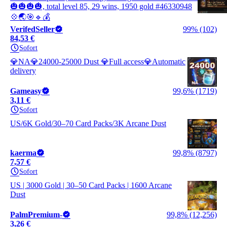
🎃🎃🎃🎃, total level 85, 29 wins, 1950 gold #46330948
💠🌏🎯🔹💰
VerifedSeller
99% (102)
84,53 €
Sofort
💎NA💎24000-25000 Dust 💎Full access💎Automatic
delivery
Gameasy
99,6% (1719)
3,11 €
Sofort
US/6K Gold/30–70 Card Packs/3K Arcane Dust
kaerma
99,8% (8797)
7,57 €
Sofort
US | 3000 Gold | 30–50 Card Packs | 1600 Arcane
Dust
PalmPremium-
99,8% (12,256)
3,26 €