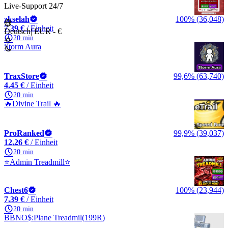
Live-Support 24/7
zkselah
100% (36,048)
7,39 €
/ Einheit
Deutsch
|
EUR - €
20 min
Storm Aura
TraxStore
99,6% (63,740)
4,45 €
/ Einheit
20 min
🔥Divine Trail 🔥
ProRanked
99,9% (39,037)
12,26 €
/ Einheit
20 min
⭐Admin Treadmill⭐
Chest6
100% (23,944)
7,39 €
/ Einheit
20 min
BBNO$:Plane Treadmil(199R)