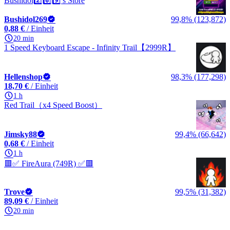
Bushidol2️⃣6️⃣9️⃣'s Store
Bushidol269
99,8% (123,872)
0,88 €
/ Einheit
20 min
1 Speed Keyboard Escape - Infinity Trail【2999R】
Hellenshop
98,3% (177,298)
18,70 €
/ Einheit
1 h
Red Trail（x4 Speed Boost）
Jimsky88
99,4% (66,642)
0,68 €
/ Einheit
1 h
🟥✅ FireAura (749R) ✅🟥
Trove
99,5% (31,382)
89,09 €
/ Einheit
20 min