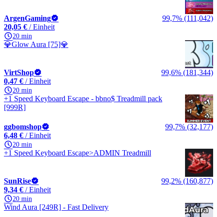
ArgenGaming
99,7% (111,042)
20,05 €
/ Einheit
20 min
💎Glow Aura [75]💎
VirtShop
99,6% (181,344)
0,47 €
/ Einheit
20 min
+1 Speed Keyboard Escape - bbno$ Treadmill pack
[999R]
ggbomshop
99,7% (32,177)
6,48 €
/ Einheit
20 min
+1 Speed Keyboard Escape>ADMIN Treadmill
SunRise
99,2% (160,877)
9,34 €
/ Einheit
20 min
Wind Aura [249R] - Fast Delivery