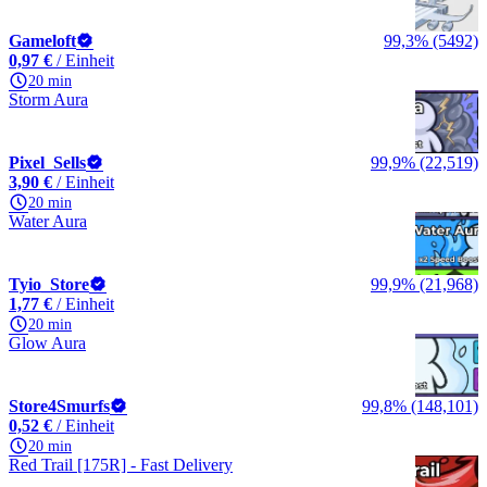
Gameloft
99,3% (5492)
0,97 €
/ Einheit
20 min
Storm Aura
Pixel_Sells
99,9% (22,519)
3,90 €
/ Einheit
20 min
Water Aura
Tyio_Store
99,9% (21,968)
1,77 €
/ Einheit
20 min
Glow Aura
Store4Smurfs
99,8% (148,101)
0,52 €
/ Einheit
20 min
Red Trail [175R] - Fast Delivery