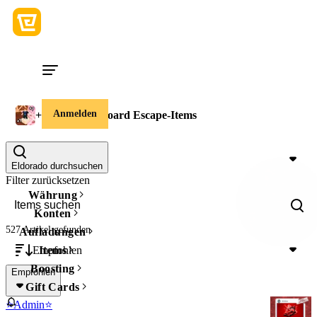
Anmelden
+1 Speed Keyboard Escape-Items
Preis
Eldorado durchsuchen
Filter zurücksetzen
Währung
Konten
527 Artikel
gefunden
Aufladungen
Empfohlen
Items
Boosting
Empfohlen
Gift Cards
⭐Admin⭐