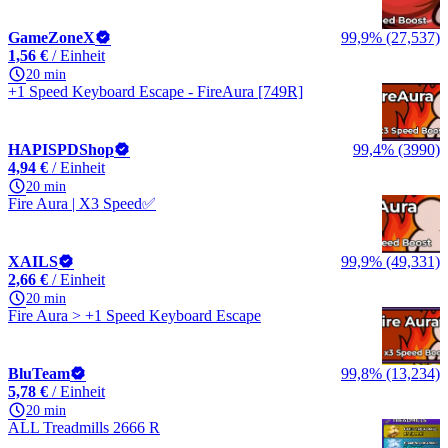
GameZoneX
99,9% (27,537)
1,56 €
/ Einheit
20 min
+1 Speed Keyboard Escape - FireAura [749R]
HAPISPDShop
99,4% (3990)
4,94 €
/ Einheit
20 min
Fire Aura | X3 Speed✅
XAILS
99,9% (49,331)
2,66 €
/ Einheit
20 min
Fire Aura > +1 Speed Keyboard Escape
BluTeam
99,8% (13,234)
5,78 €
/ Einheit
20 min
ALL Treadmills 2666 R