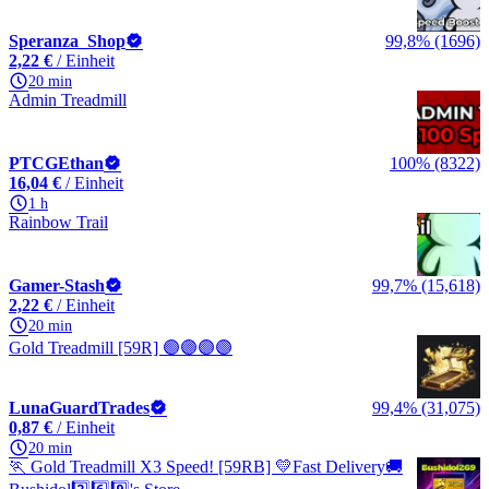
Speranza_Shop
99,8% (1696)
2,22 €
/ Einheit
20 min
Admin Treadmill
PTCGEthan
100% (8322)
16,04 €
/ Einheit
1 h
Rainbow Trail
Gamer-Stash
99,7% (15,618)
2,22 €
/ Einheit
20 min
Gold Treadmill [59R] 🟣🟣🟣🟣
LunaGuardTrades
99,4% (31,075)
0,87 €
/ Einheit
20 min
🏃 Gold Treadmill X3 Speed! [59RB] 💛Fast Delivery🚚