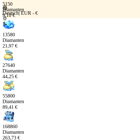
5150
Diamanten
Deutsch
|
EUR - €
9,10 €
13580
Diamanten
21,97 €
27640
Diamanten
44,25 €
55800
Diamanten
89,41 €
168860
Diamanten
263,73 €