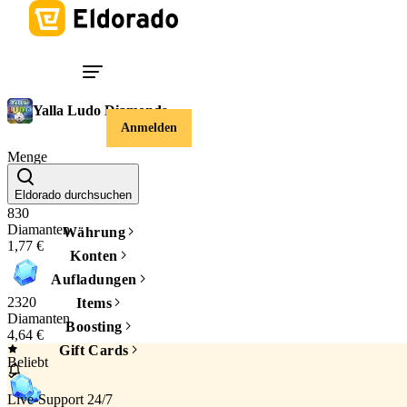
Yalla Ludo Diamonds
Anmelden
Menge
Eldorado durchsuchen
830
Diamanten
Währung
1,77 €
Konten
Aufladungen
2320
Items
Diamanten
Boosting
4,64 €
Gift Cards
Beliebt
Live-Support 24/7