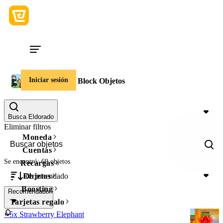
Iniciar sesión
Break a Lucky Block Objetos
Precio
Busca Eldorado
Eliminar filtros
Moneda
Cuentas
Se encontró: 69 objetos
Recargas
Recomendado
Objetos
Boosting
Recomendado
Tarjetas regalo
⭐5x Strawberry Elephant