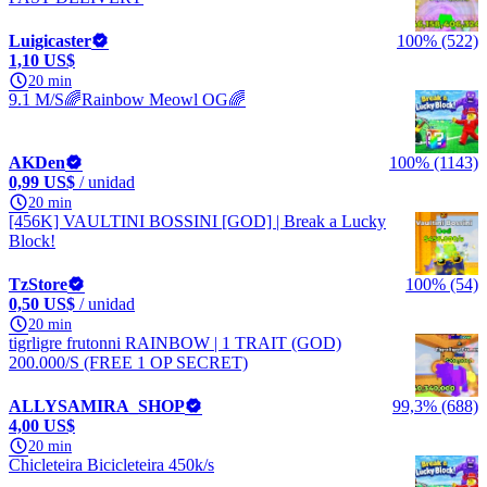
Luigicaster
100% (522)
1,10 US$
20 min
9.1 M/S🌈Rainbow Meowl OG🌈
AKDen
100% (1143)
0,99 US$
/ unidad
20 min
[456K] VAULTINI BOSSINI [GOD] | Break a Lucky
Block!
TzStore
100% (54)
0,50 US$
/ unidad
20 min
tigrligre frutonni RAINBOW | 1 TRAIT (GOD)
200.000/S (FREE 1 OP SECRET)
ALLYSAMIRA_SHOP
99,3% (688)
4,00 US$
20 min
Chicleteira Bicicleteira 450k/s