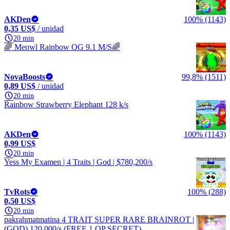
AKDen
100% (1143)
0,35 US$
/ unidad
20 min
🌈 Meowl Rainbow OG 9.1 M/S🌈
NovaBoosts
99,8% (1511)
0,89 US$
/ unidad
20 min
Rainbow Strawberry Elephant 128 k/s
AKDen
100% (1143)
0,99 US$
20 min
Yess My Examen | 4 Traits | God | $780,200/s
TvRots
100% (288)
0,50 US$
20 min
pakrahmatmatina 4 TRAIT SUPER RARE BRAINROT |
(GOD) 120.000/s (FREE 1 OP SECRET)