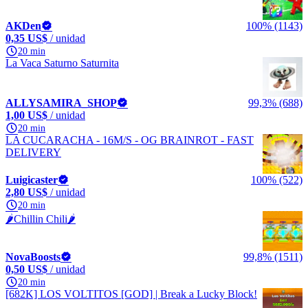
AKDen
100% (1143)
0,35 US$
/ unidad
20 min
La Vaca Saturno Saturnita
ALLYSAMIRA_SHOP
99,3% (688)
1,00 US$
/ unidad
20 min
LA CUCARACHA - 16M/S - OG BRAINROT - FAST
DELIVERY
Luigicaster
100% (522)
2,80 US$
/ unidad
20 min
🌶️Chillin Chili🌶️
NovaBoosts
99,8% (1511)
0,50 US$
/ unidad
20 min
[682K] LOS VOLTITOS [GOD] | Break a Lucky Block!