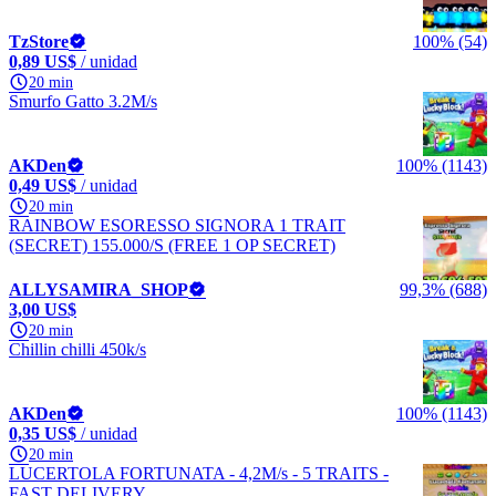
TzStore
100% (54)
0,89 US$
/ unidad
20 min
Smurfo Gatto 3.2M/s
AKDen
100% (1143)
0,49 US$
/ unidad
20 min
RAINBOW ESORESSO SIGNORA 1 TRAIT
(SECRET) 155.000/S (FREE 1 OP SECRET)
ALLYSAMIRA_SHOP
99,3% (688)
3,00 US$
20 min
Chillin chilli 450k/s
AKDen
100% (1143)
0,35 US$
/ unidad
20 min
LUCERTOLA FORTUNATA - 4,2M/s - 5 TRAITS -
FAST DELIVERY