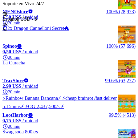
Soporte en Vivo 24/7
MENOstore
100% (28,973)
1,50 US$
/ unidad
Español
|
USD - $
20 min
💥2x Dragon Cannelloni Secret🐲
Spinoo
100% (57,696)
0,50 US$
/ unidad
20 min
La Curacha
TraxStore
99,6% (63,277)
2,99 US$
/ unidad
20 min
⚡Rainbow Banana Dancana⚡ ⚡cheap brainrot /fast deliver
5-15mins⚡ ⚡OG 2,437,500/s ⚡
LootHarbor
99,5% (4513)
0,75 US$
/ unidad
20 min
Swag soda 800k/s