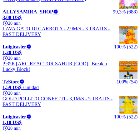
ALLYSAMIRA_SHOP
99,3% (688)
3,00 US$
20 min
LAVA GATO DI GARROTA - 2,9M/S - 3 TRAITS -
FAST DELIVERY
Luigicaster
100% (522)
1,20 US$
20 min
[935K] ARC REACTOR SAHUR [GOD] | Break a
Lucky Block!
TzStore
100% (54)
1,59 US$
/ unidad
20 min
GOLD POLLITO CONFETTI - 3,1M/S - 5 TRAITS -
FAST DELIVERY
Luigicaster
100% (522)
1,10 US$
20 min