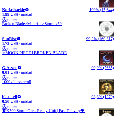
Kudasharkie
100% (15,644)
1,99 US$
/ unidad
20 min
Broken Blade>Materials>Storm x50
SunRise
99,2% (160,317)
1,73 US$
/ unidad
20 min
✨MOON PIECE | BROKEN BLADE
G-Assets
99,9% (7665)
0,01 US$
/ unidad
20 min
1000x bless reroll
blox_sell
98,8% (1270)
0,50 US$
/ unidad
20 min
💖X500 Storm Ore - Ready Unit | Fast Delivery💖