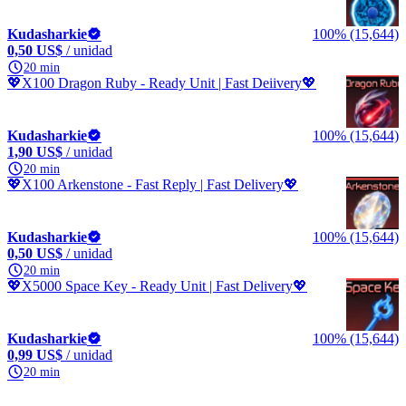
Kudasharkie
100% (15,644)
0,50 US$
/ unidad
20 min
💖X100 Dragon Ruby - Ready Unit | Fast Deiivery💖
Kudasharkie
100% (15,644)
1,90 US$
/ unidad
20 min
💖X100 Arkenstone - Fast Reply | Fast Delivery💖
Kudasharkie
100% (15,644)
0,50 US$
/ unidad
20 min
💖X5000 Space Key - Ready Unit | Fast Delivery💖
Kudasharkie
100% (15,644)
0,99 US$
/ unidad
20 min