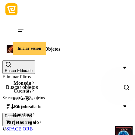
Iniciar sesión
Broken Blade Objetos
Precio
Busca Eldorado
Eliminar filtros
Moneda
Cuentas
Se encontró: 357 objetos
Recargas
Recomendado
Objetos
Boosting
Recomendado
Tarjetas regalo
✨SPACE ORB