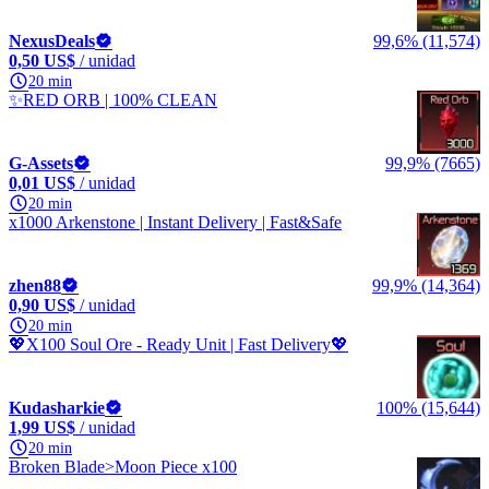
NexusDeals
99,6% (11,574)
0,50 US$
/ unidad
20 min
✨RED ORB | 100% CLEAN
G-Assets
99,9% (7665)
0,01 US$
/ unidad
20 min
x1000 Arkenstone | Instant Delivery | Fast&Safe
zhen88
99,9% (14,364)
0,90 US$
/ unidad
20 min
💖X100 Soul Ore - Ready Unit | Fast Delivery💖
Kudasharkie
100% (15,644)
1,99 US$
/ unidad
20 min
Broken Blade>Moon Piece x100