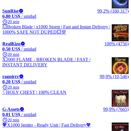
SunRise
99,2% (160,317)
6,80 US$
/ unidad
20 min
💥Broken Blade | x1000 Storm | Fast and Instan Delivery |
1000% SAFE NOT DUPED💥💯
RealKizo
100% (4756)
0,50 US$
/ unidad
20 min
X2000 FLAME - BROKEN BLADE / FAST /
INSTANT DELIVERY
ragnirrr
99,9% (10,546)
0,20 US$
/ unidad
20 min
✨HOLY CHEST | 100% CLEAN
G-Assets
99,9% (7665)
0,01 US$
/ unidad
20 min
💖X1000 Igniter - Ready Unit | Fast Delivery💖