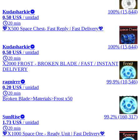
Kudasharkie
100% (15,644)
0,50 US$
/ unidad
20 min
💖X500 Space Chest- Fast Reply | Fast Delivery💖
Kudasharkie
100% (15,644)
0,50 US$
/ unidad
20 min
X2000 FROST - BROKEN BLADE / FAST / INSTANT
DELIVERY
ragnirrr
99,9% (10,546)
0,20 US$
/ unidad
20 min
Broken Blade>Materials>Frost x50
SunRise
99,2% (160,317)
1,73 US$
/ unidad
20 min
💖X1000 Space Ore - Ready Unit | Fast Delivery💖