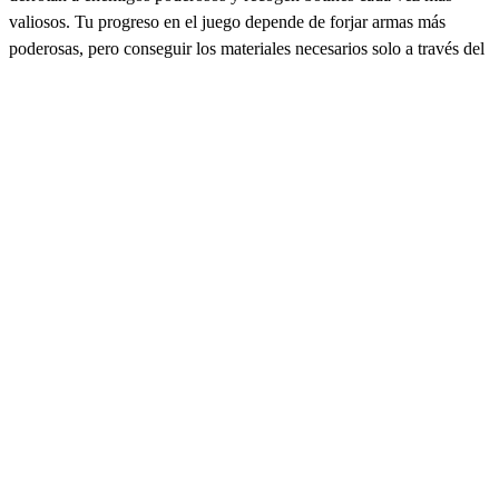
valiosos. Tu progreso en el juego depende de forjar armas más
poderosas, pero conseguir los materiales necesarios solo a través del
juego puede llevar mucho tiempo.
Por eso, en Eldorado.gg, los jugadores pueden encontrar miles de
anuncios de Broken Blade de vendedores de confianza que ofrecen
precios competitivos y envíos rápidos. Tanto si buscas materiales
para forjar las mejores armas como si solo quieres cofres,
bendiciones o rerolls de raza, el mercado ofrece una forma segura y
cómoda de mejorar tu personaje y disfrutar del juego sin tener que
pasar por un grinding innecesario.
Compra conjuntos de Broken Blade
Compra conjuntos de Broken Blade y forja las mejores armas de
inmediato. Los conjuntos de Broken Blade se encuentran entre las
mejoras más valiosas del juego, ya que te permiten forjar el arma de
tus sueños y mejorarla al nivel más alto de inmediato. Así que, ya
sea Explosion, Moon Cut, Exterminio o cualquier otra arma, puedes
conseguirla ahora con todo su potencial.