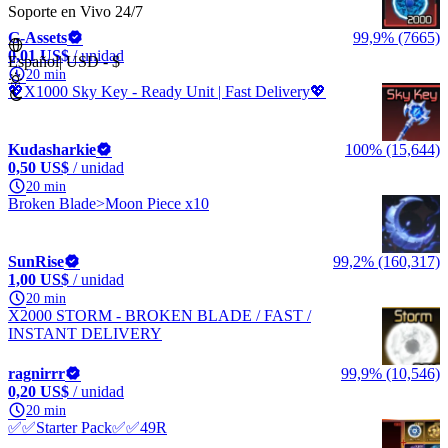
Soporte en Vivo 24/7
G-Assets
99,9% (7665)
0,01 US$
/ unidad
Español
|
USD - $
20 min
💖X1000 Sky Key - Ready Unit | Fast Delivery💖
Kudasharkie
100% (15,644)
0,50 US$
/ unidad
20 min
Broken Blade>Moon Piece x10
SunRise
99,2% (160,317)
1,00 US$
/ unidad
20 min
X2000 STORM - BROKEN BLADE / FAST /
INSTANT DELIVERY
ragnirrr
99,9% (10,546)
0,20 US$
/ unidad
20 min
✅✅Starter Pack✅✅49R