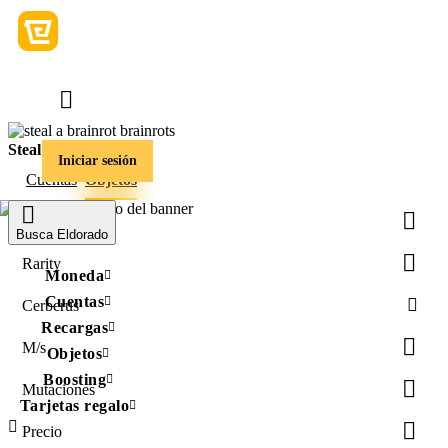
Steal a Brainrot
Iniciar sesión
Cuentas
Objetos
Item Type
Busca Eldorado
Rarity
Moneda
Cuentas
Cerberus
Recargas
M/s
Objetos
Boosting
Mutaciones
Tarjetas regalo
Precio