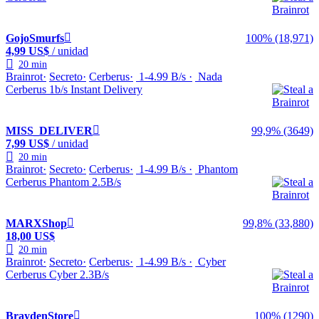
GojoSmurfs
100% (18,971)
4,99 US$
/ unidad
20 min
Brainrot
Secreto
Cerberus
1-4.99 B/s
Nada
Cerberus 1b/s Instant Delivery
MISS_DELIVER
99,9% (3649)
7,99 US$
/ unidad
20 min
Brainrot
Secreto
Cerberus
1-4.99 B/s
Phantom
Cerberus Phantom 2.5B/s
MARXShop
99,8% (33,880)
18,00 US$
20 min
Brainrot
Secreto
Cerberus
1-4.99 B/s
Cyber
Cerberus Cyber 2.3B/s
BraydenStore
100% (1290)