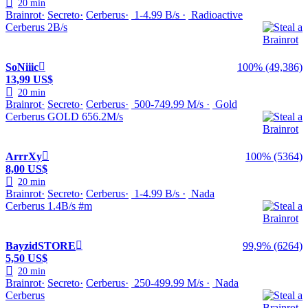
20 min
Brainrot
Secreto
Cerberus
1-4.99 B/s
Radioactive
Cerberus 2B/s
SoNiiic
100% (49,386)
13,99 US$
20 min
Brainrot
Secreto
Cerberus
500-749.99 M/s
Gold
Cerberus GOLD 656.2M/s
ArrrXy
100% (5364)
8,00 US$
20 min
Brainrot
Secreto
Cerberus
1-4.99 B/s
Nada
Cerberus 1.4B/s #m
BayzidSTORE
99,9% (6264)
5,50 US$
20 min
Brainrot
Secreto
Cerberus
250-499.99 M/s
Nada
Cerberus