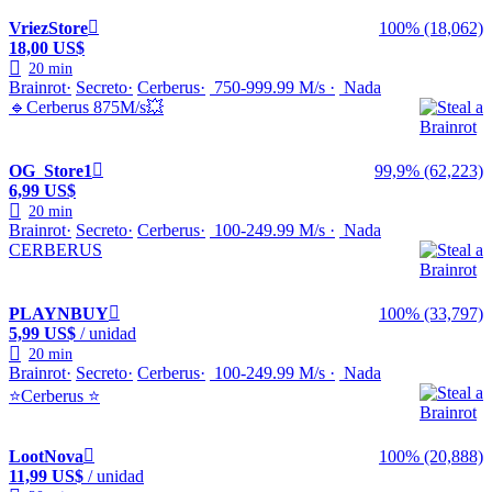
VriezStore
100% (18,062)
18,00 US$
20 min
Brainrot
Secreto
Cerberus
750-999.99 M/s
Nada
🔹Cerberus 875M/s💥
OG_Store1
99,9% (62,223)
6,99 US$
20 min
Brainrot
Secreto
Cerberus
100-249.99 M/s
Nada
CERBERUS
PLAYNBUY
100% (33,797)
5,99 US$
/ unidad
20 min
Brainrot
Secreto
Cerberus
100-249.99 M/s
Nada
⭐Cerberus ⭐
LootNova
100% (20,888)
11,99 US$
/ unidad