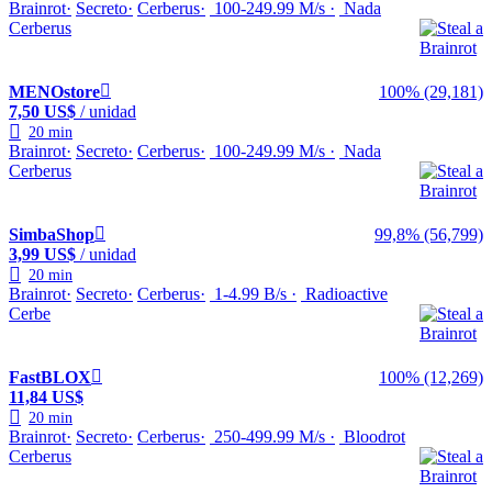
Brainrot
Secreto
Cerberus
100-249.99 M/s
Nada
Cerberus
MENOstore
100% (29,181)
7,50 US$
/ unidad
20 min
Brainrot
Secreto
Cerberus
100-249.99 M/s
Nada
Cerberus
SimbaShop
99,8% (56,799)
3,99 US$
/ unidad
20 min
Brainrot
Secreto
Cerberus
1-4.99 B/s
Radioactive
Cerbe
FastBLOX
100% (12,269)
11,84 US$
20 min
Brainrot
Secreto
Cerberus
250-499.99 M/s
Bloodrot
Cerberus