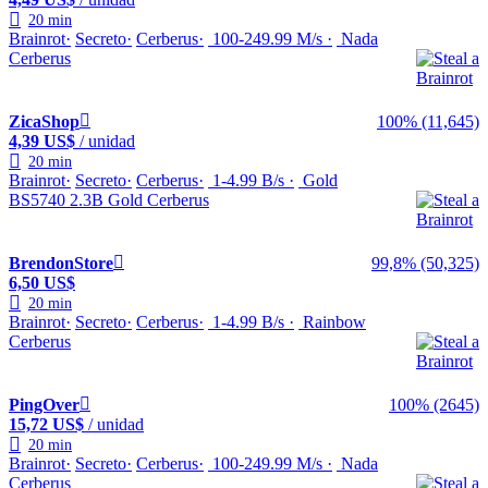
20 min
Brainrot
Secreto
Cerberus
100-249.99 M/s
Nada
Cerberus
ZicaShop
100% (11,645)
4,39 US$
/ unidad
20 min
Brainrot
Secreto
Cerberus
1-4.99 B/s
Gold
BS5740 2.3B Gold Cerberus
BrendonStore
99,8% (50,325)
6,50 US$
20 min
Brainrot
Secreto
Cerberus
1-4.99 B/s
Rainbow
Cerberus
PingOver
100% (2645)
15,72 US$
/ unidad
20 min
Brainrot
Secreto
Cerberus
100-249.99 M/s
Nada
Cerberus