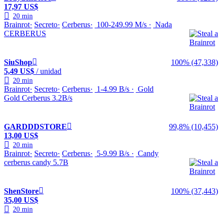
17,97 US$
20 min
Brainrot
Secreto
Cerberus
100-249.99 M/s
Nada
CERBERUS
SiuShop
100% (47,338)
5,49 US$
/ unidad
20 min
Brainrot
Secreto
Cerberus
1-4.99 B/s
Gold
Gold Cerberus 3.2B/s
GARDDDSTORE
99,8% (10,455)
13,00 US$
20 min
Brainrot
Secreto
Cerberus
5-9.99 B/s
Candy
cerberus candy 5.7B
ShenStore
100% (37,443)
35,00 US$
20 min