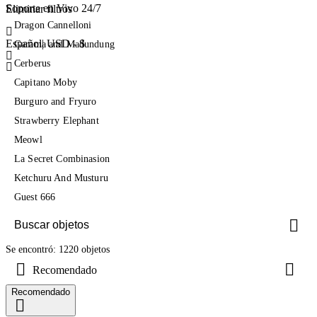
Soporte en Vivo 24/7
Eliminar filtros
Dragon Cannelloni
Español
|
USD - $
Garama and Madundung
Cerberus
Capitano Moby
Burguro and Fryuro
Strawberry Elephant
Meowl
La Secret Combinasion
Ketchuru And Musturu
Guest 666
Se encontró: 1220 objetos
Recomendado
Recomendado