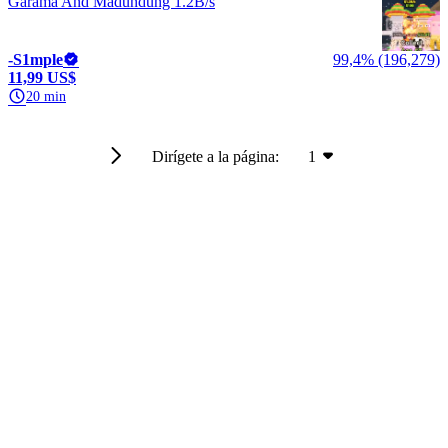
Garama And Madundung 1.2B/s
-S1mple
99,4% (196,279)
11,99 US$
20 min
Dirígete a la página:
1