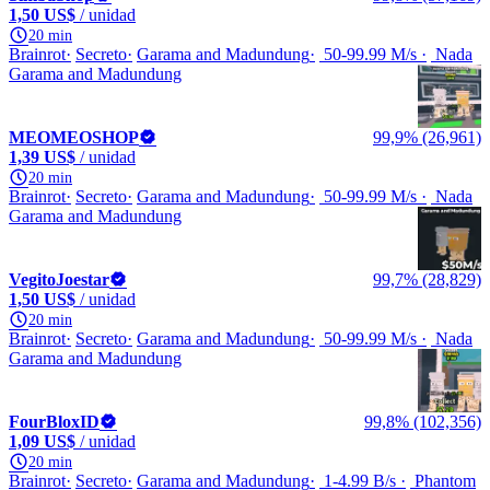
1,50 US$
/ unidad
20 min
Brainrot
Secreto
Garama and Madundung
50-99.99 M/s
Nada
Garama and Madundung
MEOMEOSHOP
99,9% (26,961)
1,39 US$
/ unidad
20 min
Brainrot
Secreto
Garama and Madundung
50-99.99 M/s
Nada
Garama and Madundung
VegitoJoestar
99,7% (28,829)
1,50 US$
/ unidad
20 min
Brainrot
Secreto
Garama and Madundung
50-99.99 M/s
Nada
Garama and Madundung
FourBloxID
99,8% (102,356)
1,09 US$
/ unidad
20 min
Brainrot
Secreto
Garama and Madundung
1-4.99 B/s
Phantom