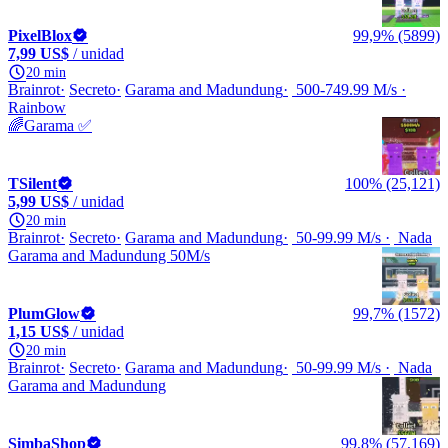
PixelBlox
99,9% (5899)
7,99 US$
/ unidad
20 min
Brainrot
Secreto
Garama and Madundung
500-749.99 M/s
Rainbow
🌈Garama ✅
TSilent
100% (25,121)
5,99 US$
/ unidad
20 min
Brainrot
Secreto
Garama and Madundung
50-99.99 M/s
Nada
Garama and Madundung 50M/s
PlumGlow
99,7% (1572)
1,15 US$
/ unidad
20 min
Brainrot
Secreto
Garama and Madundung
50-99.99 M/s
Nada
Garama and Madundung
SimbaShop
99,8% (57,169)