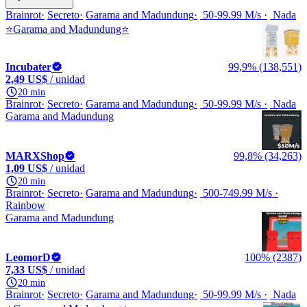
Brainrot
Secreto
Garama and Madundung
50-99.99 M/s
Nada
⭐Garama and Madundung⭐
Incubater
99,9% (138,551)
2,49 US$
/ unidad
20 min
Brainrot
Secreto
Garama and Madundung
50-99.99 M/s
Nada
Garama and Madundung
MARXShop
99,8% (34,263)
1,09 US$
/ unidad
20 min
Brainrot
Secreto
Garama and Madundung
500-749.99 M/s
Rainbow
Garama and Madundung
LeomorD
100% (2387)
7,33 US$
/ unidad
20 min
Brainrot
Secreto
Garama and Madundung
50-99.99 M/s
Nada