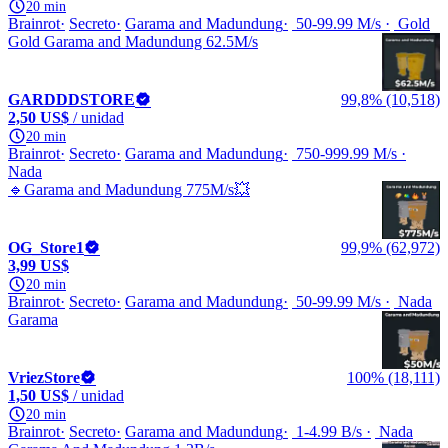
20 min
Brainrot
Secreto
Garama and Madundung
50-99.99 M/s
Gold
Gold Garama and Madundung 62.5M/s
GARDDDSTORE
99,8% (10,518)
2,50 US$
/ unidad
20 min
Brainrot
Secreto
Garama and Madundung
750-999.99 M/s
Nada
🔹Garama and Madundung 775M/s💥
OG_Store1
99,9% (62,972)
3,99 US$
20 min
Brainrot
Secreto
Garama and Madundung
50-99.99 M/s
Nada
Garama
VriezStore
100% (18,111)
1,50 US$
/ unidad
20 min
Brainrot
Secreto
Garama and Madundung
1-4.99 B/s
Nada