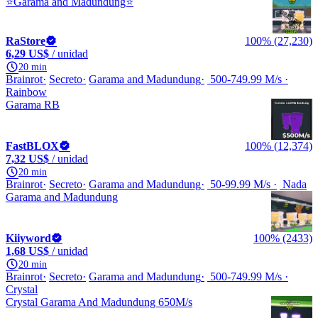
⭐Garama and Madundung⭐
RaStore
100% (27,230)
6,29 US$
/ unidad
20 min
Brainrot
Secreto
Garama and Madundung
500-749.99 M/s
Rainbow
Garama RB
FastBLOX
100% (12,374)
7,32 US$
/ unidad
20 min
Brainrot
Secreto
Garama and Madundung
50-99.99 M/s
Nada
Garama and Madundung
Kiiyword
100% (2433)
1,68 US$
/ unidad
20 min
Brainrot
Secreto
Garama and Madundung
500-749.99 M/s
Crystal
Crystal Garama And Madundung 650M/s