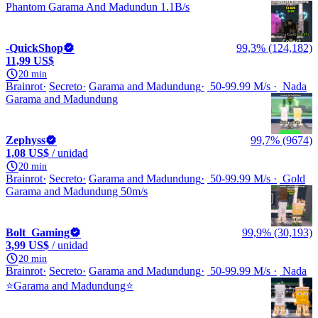
Phantom Garama And Madundun 1.1B/s
-QuickShop
99,3% (124,182)
11,99 US$
20 min
Brainrot
Secreto
Garama and Madundung
50-99.99 M/s
Nada
Garama and Madundung
Zephyss
99,7% (9674)
1,08 US$
/ unidad
20 min
Brainrot
Secreto
Garama and Madundung
50-99.99 M/s
Gold
Garama and Madundung 50m/s
Bolt_Gaming
99,9% (30,193)
3,99 US$
/ unidad
20 min
Brainrot
Secreto
Garama and Madundung
50-99.99 M/s
Nada
⭐Garama and Madundung⭐