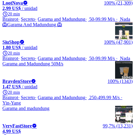
LootNova
100% (21,309)
2,99 US$
/ unidad
20 min
Brainrot
Secreto
Garama and Madundung
50-99.99 M/s
Nada
🦁Garama And Madundung 🦁
SiuShop
100% (47,901)
1,80 US$
/ unidad
20 min
Brainrot
Secreto
Garama and Madundung
50-99.99 M/s
Nada
Garama and Madundung 50M/s
BraydenStore
100% (1343)
1,47 US$
/ unidad
20 min
Brainrot
Secreto
Garama and Madundung
250-499.99 M/s
Yin-Yang
Garama and madundung
VeryFastStore
99,7% (13,231)
4,99 US$