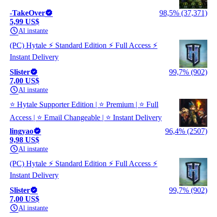
-TakeOver
98,5% (37,371)
5,99 US$
Al instante
(PC) Hytale ⚡ Standard Edition ⚡ Full Access ⚡
Instant Delivery
Slister
99,7% (902)
7,00 US$
Al instante
⭐ Hytale Supporter Edition | ⭐ Premium | ⭐ Full
Access | ⭐ Email Changeable | ⭐ Instant Delivery
lingyao
96,4% (2507)
9,98 US$
Al instante
(PC) Hytale ⚡ Standard Edition ⚡ Full Access ⚡
Instant Delivery
Slister
99,7% (902)
7,00 US$
Al instante