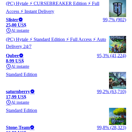
(PC) Hytale ⚡ CURSEBREAKER Edition ⚡ Full
Access ⚡ Instant Delivery
Slister
99,7% (902)
25,00 US$
Al instante
(PC) Hytale ⚡ Standard Edition ⚡ Full Access ⚡ Auto
Delivery 24/7
Qubee
95,3% (41,224)
8,99 US$
Al instante
Standard Edition
saturnberry
99,2% (63,710)
17,99 US$
Al instante
Standard Edition
Stone-Team
99,8% (28,323)