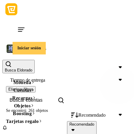
Iniciar sesión
Hytale Cuentas
Precio
Busca Eldorado
Tiempo de entrega
Moneda
Eliminar filtros
Cuentas
Recargas
Objetos
Se encontró: 261 objetos
Boosting
Recomendado
Tarjetas regalo
Recomendado