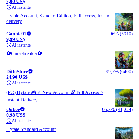
7,00 US$
Al instante
Hytale Account, Standart Edition, Full access, Instant
delivery
Gannic91
96% (5910)
9,99 US$
Al instante
💀Cursebreaker💀
DittoStore
99,7% (6400)
24,90 US$
Al instante
(PC) Hytale 🎮 ⭐ New Account 🔓 Full Access ⚡
Instant Delivery
Qubee
95,3% (41,224)
0,98 US$
Al instante
Hytale Standard Account