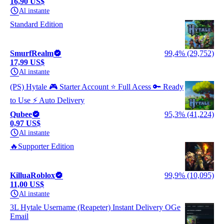
16,90 US$
Al instante
Standard Edition
SmurfRealm
99,4% (29,752)
17,99 US$
Al instante
(PS) Hytale 🎮 Starter Account ⭐ Full Acess 🔑 Ready
to Use ⚡ Auto Delivery
Qubee
95,3% (41,224)
0,97 US$
Al instante
🔥Supporter Edition
KilluaRoblox
99,9% (10,095)
11,00 US$
Al instante
3L Hytale Username (Reapeter) Instant Delivery OGe
Email