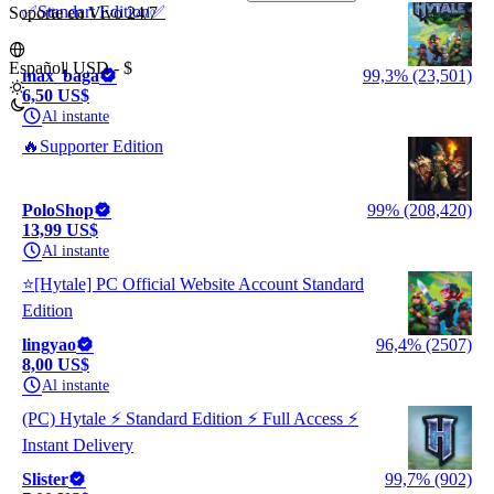
✅Standart Edition✅
Soporte en Vivo 24/7
Español
|
USD - $
max_baga
99,3% (23,501)
6,50 US$
Al instante
🔥Supporter Edition
PoloShop
99% (208,420)
13,99 US$
Al instante
⭐[Hytale] PC Official Website Account Standard
Edition
lingyao
96,4% (2507)
8,00 US$
Al instante
(PC) Hytale ⚡ Standard Edition ⚡ Full Access ⚡
Instant Delivery
Slister
99,7% (902)