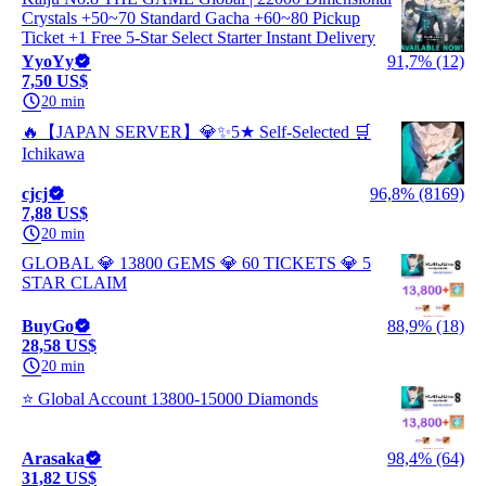
Crystals +50~70 Standard Gacha +60~80 Pickup
Ticket +1 Free 5-Star Select Starter Instant Delivery
YyoYy
91,7% (12)
7,50 US$
20 min
🔥【JAPAN SERVER】💎✨5★ Self-Selected 🛒
Ichikawa
cjcj
96,8% (8169)
7,88 US$
20 min
GLOBAL 💎 13800 GEMS 💎 60 TICKETS 💎 5
STAR CLAIM
BuyGo
88,9% (18)
28,58 US$
20 min
⭐ Global Account 13800-15000 Diamonds
Arasaka
98,4% (64)
31,82 US$