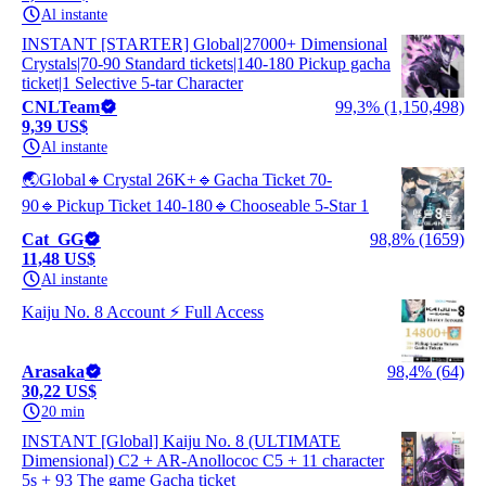
Al instante
INSTANT [STARTER] Global|27000+ Dimensional
Crystals|70-90 Standard tickets|140-180 Pickup gacha
ticket|1 Selective 5-tar Character
CNLTeam
99,3% (1,150,498)
9,39 US$
Al instante
🌏Global🔸Crystal 26K+🔹Gacha Ticket 70-
90🔹Pickup Ticket 140-180🔹Chooseable 5-Star 1
Cat_GG
98,8% (1659)
11,48 US$
Al instante
Kaiju No. 8 Account ⚡ Full Access
Arasaka
98,4% (64)
30,22 US$
20 min
INSTANT [Global] Kaiju No. 8 (ULTIMATE
Dimensional) C2 + AR-Anollococ C5 + 11 character
5s + 93 The game Gacha ticket