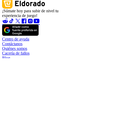
¡Súmate hoy para subir de nivel tu
experiencia de juego!
Centro de ayuda
Contáctanos
Quiénes somos
Cacería de fallos
Blog
Hágase socio
Conviértete en afiliado
Conviértase en vendedor
Garantía de cuenta
TradeShield (Compra)
TradeShield (Venta)
Extracciones
Reglas del vendedor de cuentas
Normas del vendedor
Cambio de nombre de usuario
Tasas
Política de reembolso