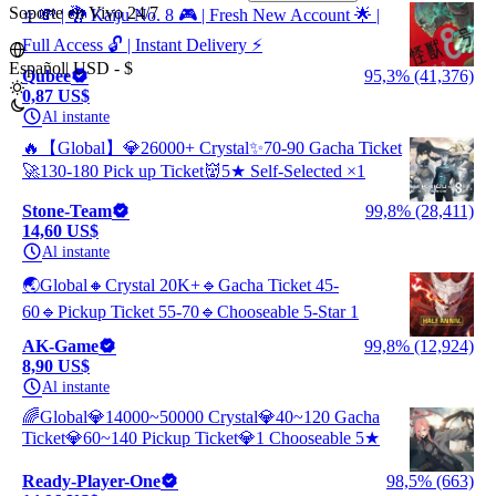
Soporte en Vivo 24/7
⭐ 💸 | 🐉 Kaiju No. 8 🎮 | Fresh New Account 🌟 |
Full Access 🔓 | Instant Delivery ⚡
Español
|
USD - $
Qubee
95,3% (41,376)
0,87 US$
Al instante
🔥【Global】💎26000+ Crystal✨️70-90 Gacha Ticket
🚀130-180 Pick up Ticket👹5★ Self-Selected ×1
Stone-Team
99,8% (28,411)
14,60 US$
Al instante
🌏Global🔸Crystal 20K+🔹Gacha Ticket 45-
60🔹Pickup Ticket 55-70🔹Chooseable 5-Star 1
AK-Game
99,8% (12,924)
8,90 US$
Al instante
🌈Global💎14000~50000 Crystal💎40~120 Gacha
Ticket💎60~140 Pickup Ticket💎1 Chooseable 5★
Ready-Player-One
98,5% (663)