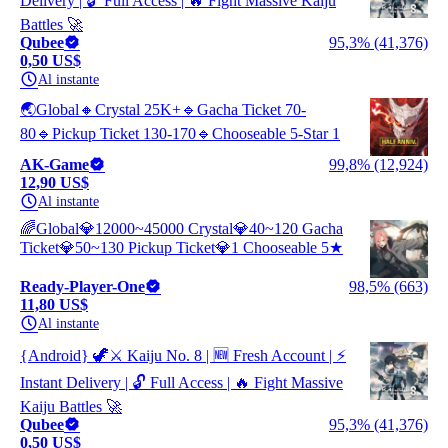
Delivery | 🔓 Full Access | 🔥 Fight Massive Kaiju
Battles 🚀
Qubee
95,3% (41,376)
0,50 US$
Al instante
🌏Global🔸Crystal 25K+🔹Gacha Ticket 70-
80🔹Pickup Ticket 130-170🔹Chooseable 5-Star 1
AK-Game
99,8% (12,924)
12,90 US$
Al instante
🌈Global💎12000~45000 Crystal💎40~120 Gacha
Ticket💎50~130 Pickup Ticket💎1 Chooseable 5★
Ready-Player-One
98,5% (663)
11,80 US$
Al instante
{Android} 🦖⚔️ Kaiju No. 8 | 🆕 Fresh Account | ⚡
Instant Delivery | 🔓 Full Access | 🔥 Fight Massive
Kaiju Battles 🚀
Qubee
95,3% (41,376)
0,50 US$