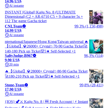
14,96 US$
Al instante
INSTANT [Global] Kaiju No. 8 (ULTIMATE
Dimensional) C2 + AR-6710 C5 + 9 character 5s +
112 The game Gacha ticket
CNLTeam
99,3% (1,150,498)
14,99 US$
Al instante
nternational/Japanese/Hong Kong/Taiwan universal 🔥
【Global】💎26000+ Crystal✨️70-90 Gacha Ticket🚀
140-180 Pick up Ticket👹5★ Self-Selected ×1
SaltyJudge-B967
96,3% (514)
9,90 US$
20 min
🔥【Global】💎28000+ Crystal✨️80-90 Gacha Ticket
🚀180-210 Pick up Ticket👹5★ Self-Selected ×1
Stone-Team
99,8% (28,411)
17,90 US$
Al instante
{IOS} 🦖⚔️ Kaiju No. 8 | 🆕 Fresh Account | ⚡ Instant