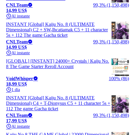
CNLTeam
99,3% (1,150,498)
14,99 US$
Al instante
INSTANT [Global] Kaiju No. 8 (ULTIMATE
Dimensional) C2 + SW-Ihcatiamak C5 + 11 character
5s + 112 The game Gacha ticket
CNLTeam
99,3% (1,150,498)
14,99 US$
Al instante
[GLOBAL] [INSTANT] 24000+ Crystals | Kaiju No.
8 The Game Starter Reroll Account
VoidWhisper
100% (86)
18,99 US$
1 día
INSTANT [Global] Kaiju No. 8 (ULTIMATE
Dimensional) C4 + T-Dionysus C5 + 11 character 5s +
112 The game Gacha ticket
CNLTeam
99,3% (1,150,498)
17,99 US$
Al instante
Kaiju No.8 THE GAME Global | 22000 Dimensional