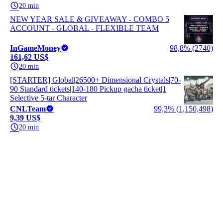
20 min
NEW YEAR SALE & GIVEAWAY - COMBO 5
ACCOUNT - GLOBAL - FLEXIBLE TEAM
InGameMoney
98,8% (2740)
161,62 US$
20 min
[STARTER] Global|26500+ Dimensional Crystals|70-
90 Standard tickets|140-180 Pickup gacha ticket|1
Selective 5-tar Character
CNLTeam
99,3% (1,150,498)
9,39 US$
20 min