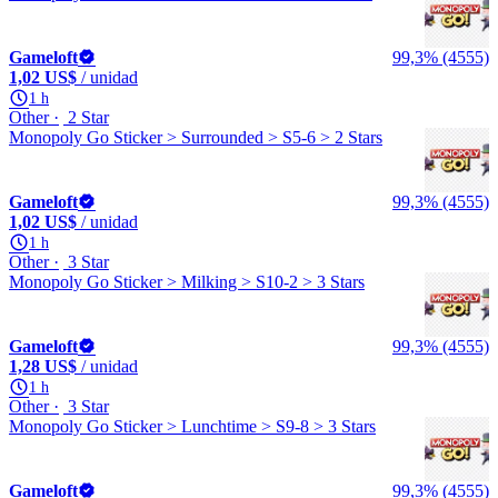
Gameloft
99,3% (4555)
1,02 US$
/ unidad
1 h
Other
2 Star
Monopoly Go Sticker > Surrounded > S5-6 > 2 Stars
Gameloft
99,3% (4555)
1,02 US$
/ unidad
1 h
Other
3 Star
Monopoly Go Sticker > Milking > S10-2 > 3 Stars
Gameloft
99,3% (4555)
1,28 US$
/ unidad
1 h
Other
3 Star
Monopoly Go Sticker > Lunchtime > S9-8 > 3 Stars
Gameloft
99,3% (4555)