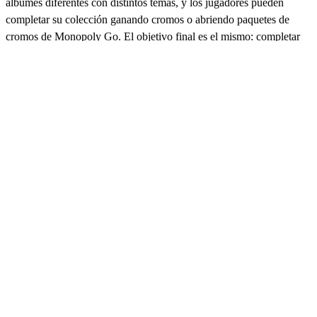
álbumes diferentes con distintos temas, y los jugadores pueden
completar su colección ganando cromos o abriendo paquetes de
cromos de Monopoly Go. El objetivo final es el mismo: completar
los álbumes y cosechar las recompensas. Compra cromos baratos de
Monopoly Go en Eldorado y podrás completar tus colecciones, que
te otorgarán características especiales en el juego o incluso objetos
útiles, como dados. El juego añade nuevos álbumes de vez en
cuando, así que siempre hay algo nuevo que descubrir, y los cromos
exclusivos de eventos temáticos pueden ser una auténtica delicia
mientras trabajas para avanzar en el juego. En Eldorado,
investigamos a nuestros vendedores y ofrecemos transacciones
rápidas y fiables, así que si quieres comprar cromos del Monopoly
Go, ¡no hay mejor mercado para ello!
Comprar cromos del Monopoly Go
Las pegatinas y los álbumes son solo la mitad de la atracción: la otra
cara de la proverbial moneda son las distintas rarezas de las
pegatinas. Probablemente no sorprenda a nadie que las colecciones
de cromos de mayor rareza también otorguen mejores recompensas.