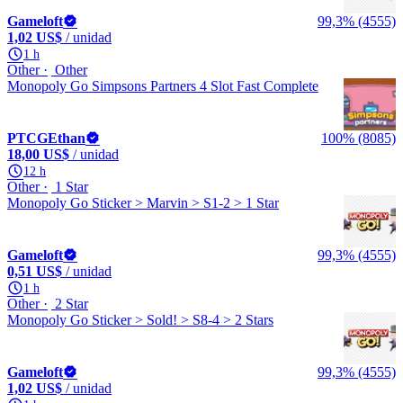
Gameloft
99,3% (4555)
1,02 US$
/ unidad
1 h
Other
Other
Monopoly Go Simpsons Partners 4 Slot Fast Complete
PTCGEthan
100% (8085)
18,00 US$
/ unidad
12 h
Other
1 Star
Monopoly Go Sticker > Marvin > S1-2 > 1 Star
Gameloft
99,3% (4555)
0,51 US$
/ unidad
1 h
Other
2 Star
Monopoly Go Sticker > Sold! > S8-4 > 2 Stars
Gameloft
99,3% (4555)
1,02 US$
/ unidad