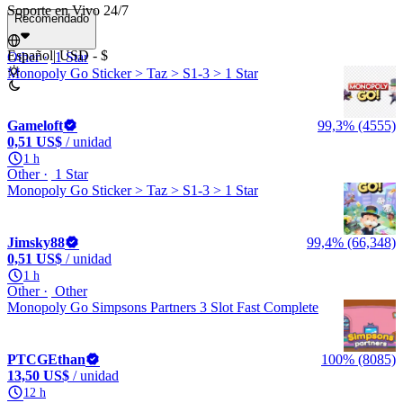
Soporte en Vivo 24/7
Recomendado
Español
|
USD - $
Other
1 Star
Monopoly Go Sticker > Taz > S1-3 > 1 Star
Gameloft
99,3% (4555)
0,51 US$
/ unidad
1 h
Other
1 Star
Monopoly Go Sticker > Taz > S1-3 > 1 Star
Jimsky88
99,4% (66,348)
0,51 US$
/ unidad
1 h
Other
Other
Monopoly Go Simpsons Partners 3 Slot Fast Complete
PTCGEthan
100% (8085)
13,50 US$
/ unidad
12 h