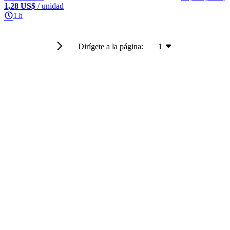
1,28 US$
/ unidad
1 h
Dirígete a la página:
1