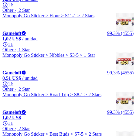
1 h
Other
2 Star
Monopoly Go Sticker > Flour > S11-1 > 2 Stars
Gameloft
99,3% (4555)
1,02 US$
/ unidad
1 h
Other
1 Star
Monopoly Go Sticker > Nibbles > S3-5 > 1 Star
Gameloft
99,3% (4555)
0,51 US$
/ unidad
1 h
Other
2 Star
Monopoly Go Sticker > Road Trip > S8-1 > 2 Stars
Gameloft
99,3% (4555)
1,02 US$
1 h
Other
2 Star
Monopoly Go Sticker > Best Buds > S7-5 > 2 Stars