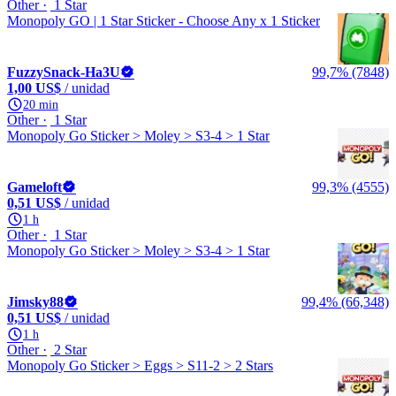
Other
1 Star
Monopoly GO | 1 Star Sticker - Choose Any x 1 Sticker
FuzzySnack-Ha3U
99,7% (7848)
1,00 US$
/ unidad
20 min
Other
1 Star
Monopoly Go Sticker > Moley > S3-4 > 1 Star
Gameloft
99,3% (4555)
0,51 US$
/ unidad
1 h
Other
1 Star
Monopoly Go Sticker > Moley > S3-4 > 1 Star
Jimsky88
99,4% (66,348)
0,51 US$
/ unidad
1 h
Other
2 Star
Monopoly Go Sticker > Eggs > S11-2 > 2 Stars