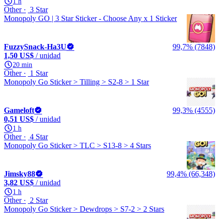
1 h
Other
3 Star
Monopoly GO | 3 Star Sticker - Choose Any x 1 Sticker
FuzzySnack-Ha3U
99,7% (7848)
1,50 US$
/ unidad
20 min
Other
1 Star
Monopoly Go Sticker > Tilling > S2-8 > 1 Star
Gameloft
99,3% (4555)
0,51 US$
/ unidad
1 h
Other
4 Star
Monopoly Go Sticker > TLC > S13-8 > 4 Stars
Jimsky88
99,4% (66,348)
3,82 US$
/ unidad
1 h
Other
2 Star
Monopoly Go Sticker > Dewdrops > S7-2 > 2 Stars