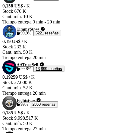
0,158 US$
/ K
Stock
676 K
Cant. mín.
10 K
Tiempo entrega
9 min
-
20 min
TimmyStore
99,9%
5221 reseñas
0,19 US$
/ K
Stock
232 K
Cant. mín.
50 K
Tiempo entrega
20 min
AATrustSell
99,8%
13,999 reseñas
0,19259 US$
/ K
Stock
27.000 K
Cant. mín.
52 K
Tiempo entrega
20 min
Fightstore
99%
2860 reseñas
0,185 US$
/ K
Stock
9.998.517 K
Cant. mín.
50 K
Tiempo entrega
27 min