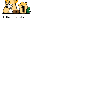
3. Pedido listo
Recoge tu pedido y ¡lánzate al juego!
Nuestra comunidad
4.9
De los últimos
1.717.034
pedidos
Tan***
I was the one who took their time and the seller was extremely
patient and kind, highly recommended
Dan***
great experience for a first time user here, very fast delivery and
transaction. Thanks again!
Aur***
Received in less than 2 minutes. Extremely fast trade as well!
Definitely Recommended!