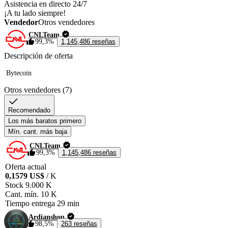
Asistencia en directo 24/7
¡A tu lado siempre!
Vendedor
Otros vendedores
CNLTeam
99,3%
1,145,486 reseñas
Descripción de oferta
 Bytecoin 
Otros vendedores (7)
Recomendado
Los más baratos primero
Mín. cant. más baja
CNLTeam
99,3%
1,145,486 reseñas
Oferta actual
0,1579 US$
/ K
Stock
9.000 K
Cant. mín.
10 K
Tiempo entrega
29 min
Ardianshop
98,5%
263 reseñas