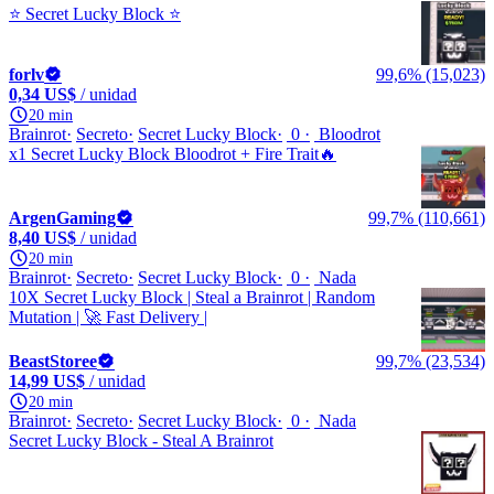
⭐️ Secret Lucky Block ⭐️
forlv
99,6% (15,023)
0,34 US$
/ unidad
20 min
Brainrot
Secreto
Secret Lucky Block
0
Bloodrot
x1 Secret Lucky Block Bloodrot + Fire Trait🔥
ArgenGaming
99,7% (110,661)
8,40 US$
/ unidad
20 min
Brainrot
Secreto
Secret Lucky Block
0
Nada
10X Secret Lucky Block | Steal a Brainrot | Random
Mutation | 🚀 Fast Delivery |
BeastStoree
99,7% (23,534)
14,99 US$
/ unidad
20 min
Brainrot
Secreto
Secret Lucky Block
0
Nada
Secret Lucky Block - Steal A Brainrot