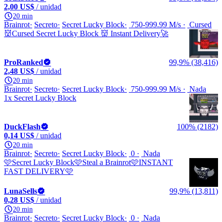
2,00 US$
/ unidad
20 min
Brainrot
Secreto
Secret Lucky Block
750-999.99 M/s
Cursed
👹Cursed Secret Lucky Block 👹 Instant Delivery🚀
ProRanked
99,9% (38,416)
2,48 US$
/ unidad
20 min
Brainrot
Secreto
Secret Lucky Block
750-999.99 M/s
Nada
1x Secret Lucky Block
DuckFlash
100% (2182)
0,14 US$
/ unidad
20 min
Brainrot
Secreto
Secret Lucky Block
0
Nada
🩷Secret Lucky Block🩷Steal a Brainrot🩷INSTANT
FAST DELIVERY🩷
LunaSells
99,9% (13,811)
0,28 US$
/ unidad
20 min
Brainrot
Secreto
Secret Lucky Block
0
Nada