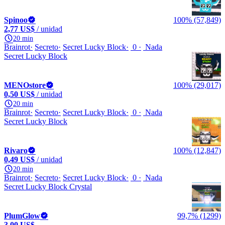
Spinoo
100% (57,849)
2,77 US$
/ unidad
20 min
Brainrot
Secreto
Secret Lucky Block
0
Nada
Secret Lucky Block
MENOstore
100% (29,017)
0,50 US$
/ unidad
20 min
Brainrot
Secreto
Secret Lucky Block
0
Nada
Secret Lucky Block
Rivaro
100% (12,847)
0,49 US$
/ unidad
20 min
Brainrot
Secreto
Secret Lucky Block
0
Nada
Secret Lucky Block Crystal
PlumGlow
99,7% (1299)
3,00 US$