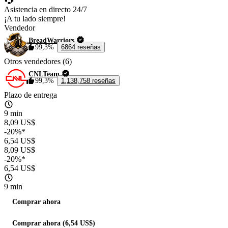
Asistencia en directo 24/7
¡A tu lado siempre!
Vendedor
BreadWarriors
99,3%
6864 reseñas
Otros vendedores (6)
CNLTeam
99,3%
1,138,758 reseñas
Plazo de entrega
9 min
8,09 US$
-20%*
6,54 US$
8,09 US$
-20%*
6,54 US$
9 min
Comprar ahora
Comprar ahora (6,54 US$)