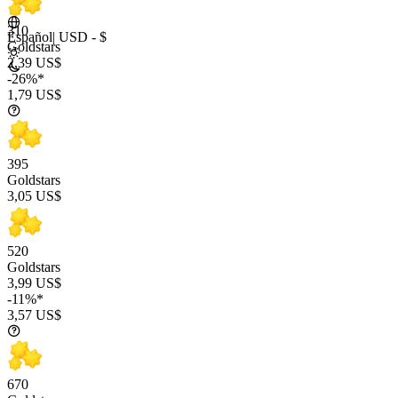
310
Español
|
USD - $
Goldstars
2,39 US$
-26%*
1,79 US$
395
Goldstars
3,05 US$
520
Goldstars
3,99 US$
-11%*
3,57 US$
670