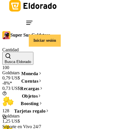
Super Sus Goldstars
Iniciar sesión
Cantidad
Busca Eldorado
100
Goldstars
Moneda
0,79 US$
Cuentas
-8%*
0,73 US$
Recargas
Objetos
Boosting
128
Tarjetas regalo
Goldstars
1,25 US$
Soporte en Vivo 24/7