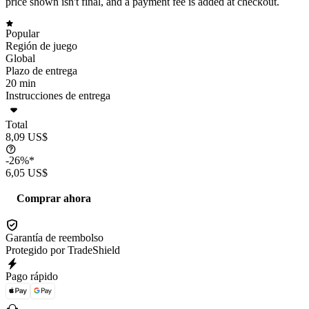
price shown isn't final, and a payment fee is added at checkout.
Popular
Región de juego
Global
Plazo de entrega
20 min
Instrucciones de entrega
Total
8,09 US$
-26%*
6,05 US$
Comprar ahora
Garantía de reembolso
Protegido por TradeShield
Pago rápido