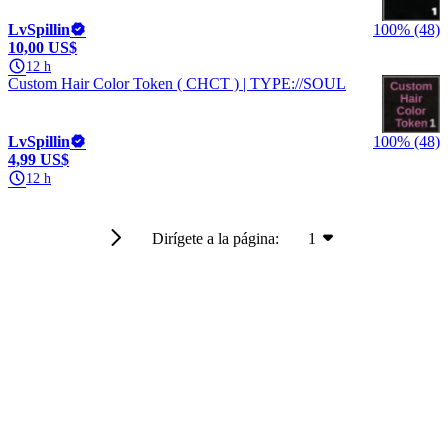
LvSpillin
100% (48)
10,00 US$
12 h
Custom Hair Color Token ( CHCT ) | TYPE://SOUL
LvSpillin
100% (48)
4,99 US$
12 h
Dirígete a la página:
1