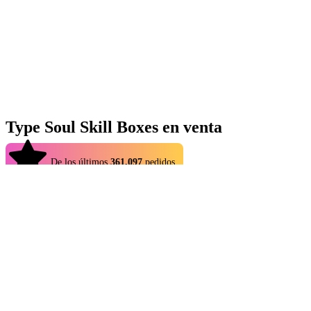
Type Soul Skill Boxes en venta
4.9
De los últimos
361.097
pedidos
Las Type Soul Skill Boxes son objetos muy valiosos que permiten a
los jugadores desbloquear movimientos y habilidades especiales
dentro del universo de Type Soul. Estas cajas contienen poderes
únicos que mejoran tu estilo de combate, haciendo que tu personaje
sea más fuerte y versátil. Por su rareza y utilidad, las Skill Boxes son
algunos de los objetos más buscados por los jugadores dedicados de
Type Soul.