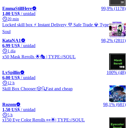
EmmaStillHere
99,9% (1178)
1,00 US$
/ unidad
20 min
Locked skill box ⚡ Instant Delivery 💜 Safe Trade 💎 Type
Soul
KataNA1
98,2% (2811)
6,99 US$
/ unidad
1 día
x50 Mask Rerolls 🌟🎭 | TYPE://SOUL
LvSpillin
100% (48)
6,00 US$
/ unidad
12 h
Skill Box Chooser 🎲🔍Fast and cheap
Rozom
98,1% (681)
1,50 US$
/ unidad
5 h
x150 Eye Color Rerolls 👀🌟| TYPE://SOUL