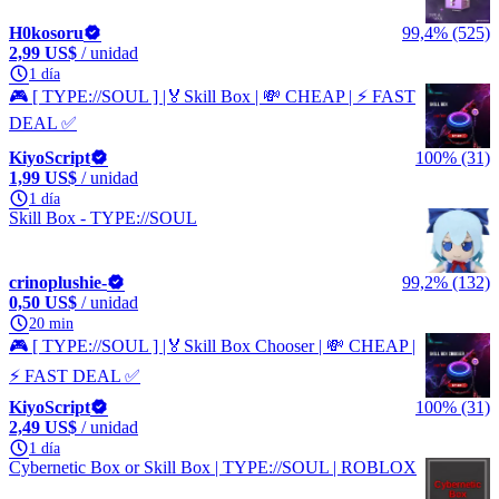
H0kosoru
99,4% (525)
2,99 US$
/ unidad
1 día
🎮 [ TYPE://SOUL ] |🏅Skill Box | 💸 CHEAP | ⚡ FAST
DEAL ✅
KiyoScript
100% (31)
1,99 US$
/ unidad
1 día
Skill Box - TYPE://SOUL
crinoplushie-
99,2% (132)
0,50 US$
/ unidad
20 min
🎮 [ TYPE://SOUL ] |🏅Skill Box Chooser | 💸 CHEAP |
⚡ FAST DEAL ✅
KiyoScript
100% (31)
2,49 US$
/ unidad
1 día
Cybernetic Box or Skill Box | TYPE://SOUL | ROBLOX