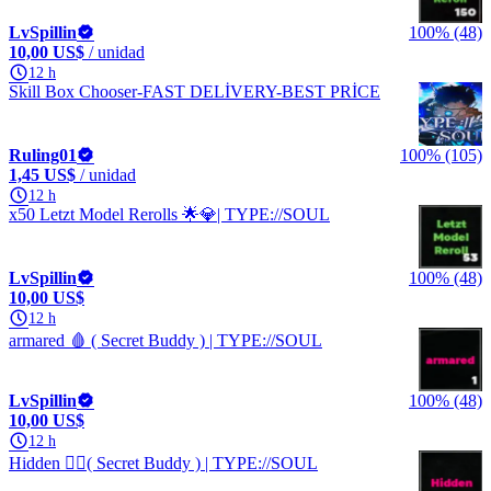
LvSpillin
100% (48)
10,00 US$
/ unidad
12 h
Skill Box Chooser-FAST DELİVERY-BEST PRİCE
Ruling01
100% (105)
1,45 US$
/ unidad
12 h
x50 Letzt Model Rerolls 🌟💎| TYPE://SOUL
LvSpillin
100% (48)
10,00 US$
12 h
armared 🩸 ( Secret Buddy ) | TYPE://SOUL
LvSpillin
100% (48)
10,00 US$
12 h
Hidden 🐱‍👤( Secret Buddy ) | TYPE://SOUL