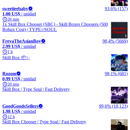
sweetieebaby
93,6% (157)
1,00 US$
/ unidad
20 min
1x Skill Box Chooser (SBC) - Skill Boxes Choosers (500
Robux Cost) | TYPE://SOUL
FreyaTheAsianBoy
98,4% (5669)
2,99 US$
/ unidad
1 h
Skill Box 📦✨
Rozom
98,1% (681)
0,99 US$
/ unidad
20 min
Skill Box | Type Soul | Fast Delivery
GoodGoodsSellers
99,6% (10,123)
1,98 US$
/ unidad
12 h
Skill Box Chooser | Type Soul | Fast Delivery