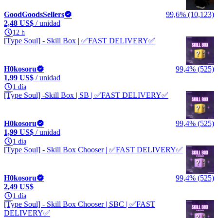
GoodGoodsSellers
99,6% (10,123)
2,48 US$
/ unidad
12 h
[Type Soul] - Skill Box | ✅FAST DELIVERY✅
H0kosoru
99,4% (525)
1,99 US$
/ unidad
1 día
[Type Soul] -Skill Box | SB | ✅FAST DELIVERY✅
H0kosoru
99,4% (525)
1,99 US$
/ unidad
1 día
[Type Soul] - Skill Box Chooser | ✅FAST DELIVERY✅
H0kosoru
99,4% (525)
2,49 US$
1 día
[Type Soul] - Skill Box Chooser | SBC | ✅FAST
DELIVERY✅