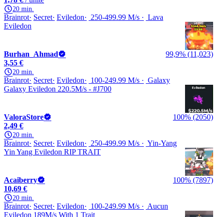
20 min.
Brainrot
Secret
Eviledon
250-499.99 M/s
Lava
Eviledon
Burhan_Ahmad
99,9% (11,023)
3,55 €
20 min.
Brainrot
Secret
Eviledon
100-249.99 M/s
Galaxy
Galaxy Eviledon 220.5M/s - #J700
ValoraStore
100% (2050)
2,49 €
20 min.
Brainrot
Secret
Eviledon
250-499.99 M/s
Yin-Yang
Yin Yang Eviledon RIP TRAIT
Acaiberry
100% (7897)
10,69 €
20 min.
Brainrot
Secret
Eviledon
100-249.99 M/s
Aucun
Eviledon 189M/s With 1 Trait