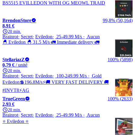
BS5515 EVILLEDON WITH OG MEOWL TRAID
BrendonStore
99,8% (50,164)
8,91 €
20 min.
Brainrot
Secret
Eviledon
25-49.99 M/s
Aucun
🐣 Eviledon 🐣 31.5 M/s 🚛 Immediate delivery 🚛
StellariazZ
100% (5898)
0,79 €
/ unité
20 min.
Brainrot
Secret
Eviledon
100-249.99 M/s
Gold
Eviledon💲196.8M/s⚡🚚 VERY FAST DELIVERY 🚚
#INVT8⚡AG
TrueGreen
100% (2633)
2,93 €
20 min.
Brainrot
Secret
Eviledon
25-49.99 M/s
Aucun
⭐️ Eviledon ⭐️