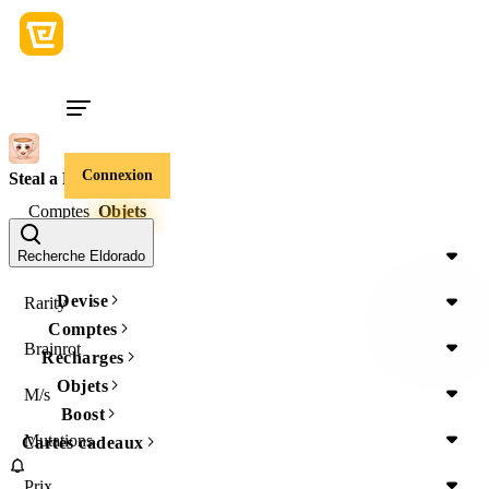
Connexion
Steal a Brainrot
Comptes
Objets
Item Type
Recherche Eldorado
Devise
Rarity
Comptes
Brainrot
Recharges
Objets
M/s
Boost
Mutations
Cartes cadeaux
Prix