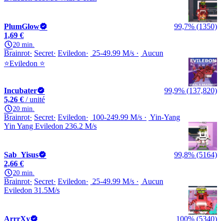
PlumGlow
99,7% (1350)
1,69 €
20 min.
Brainrot
Secret
Eviledon
25-49.99 M/s
Aucun
⭐Eviledon ⭐
Incubater
99,9% (137,820)
5,26 €
/ unité
20 min.
Brainrot
Secret
Eviledon
100-249.99 M/s
Yin-Yang
Yin Yang Eviledon 236.2 M/s
Sab_Yisus
99,8% (5164)
2,66 €
20 min.
Brainrot
Secret
Eviledon
25-49.99 M/s
Aucun
Eviledon 31.5M/s
ArrrXy
100% (5340)