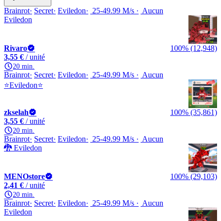
Brainrot
Secret
Eviledon
25-49.99 M/s
Aucun
Eviledon
Rivaro
100% (12,948)
3,55 €
/ unité
20 min.
Brainrot
Secret
Eviledon
25-49.99 M/s
Aucun
⭐Eviledon⭐
zkselah
100% (35,861)
3,55 €
/ unité
20 min.
Brainrot
Secret
Eviledon
25-49.99 M/s
Aucun
🐉 Eviledon
MENOstore
100% (29,103)
2,41 €
/ unité
20 min.
Brainrot
Secret
Eviledon
25-49.99 M/s
Aucun
Eviledon