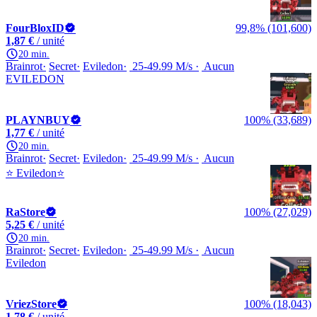
FourBloxID
99,8% (101,600)
1,87 €
/ unité
20 min.
Brainrot
Secret
Eviledon
25-49.99 M/s
Aucun
EVILEDON
PLAYNBUY
100% (33,689)
1,77 €
/ unité
20 min.
Brainrot
Secret
Eviledon
25-49.99 M/s
Aucun
⭐ Eviledon⭐
RaStore
100% (27,029)
5,25 €
/ unité
20 min.
Brainrot
Secret
Eviledon
25-49.99 M/s
Aucun
Eviledon
VriezStore
100% (18,043)
1,78 €
/ unité