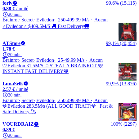
forlv
99,6% (15,115)
0,88 €
/ unité
20 min.
Brainrot
Secret
Eviledon
250-499.99 M/s
Aucun
⭐Eviledon⭐ $409.5M/S 🚚 Fast Delivery🚚
ATStore
99,1% (20,454)
1,78 €
20 min.
Brainrot
Secret
Eviledon
25-49.99 M/s
Aucun
🩷Eviledon 31.5M/S 🩷STEAL A BRAINROT 🩷
INSTANT FAST DELIVERY🩷
LunaSells
99,9% (13,876)
2,57 €
/ unité
20 min.
Brainrot
Secret
Eviledon
250-499.99 M/s
Aucun
💎Eviledon 283.5M/s (ALL GOOD TRAIT)💎 | Fast &
Safe Delivery 🚀
VOURDRAIZ
100% (2297)
0,89 €
20 min.