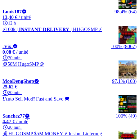
Louis187
98,4% (64)
13,40 €
/ unité
12 h
⚡100k | 𝐈𝐍𝐒𝐓𝐀𝐍𝐓 𝐃𝐄𝐋𝐈𝐕𝐄𝐑𝐘 | HUGOSMP ⚡
-Vix-
100% (8067)
0,08 €
/ unité
20 min.
🪙50M HugoSMP🪙
MooDengShop
97,1% (103)
25,62 €
20 min.
❗Auto Sell Mod❗ Fast and Save 🚚
Sanchez77
100% (49)
4,47 €
/ unité
20 min.
💰 HUGOSMP $5M MONEY ⚡ Instant Lieferung