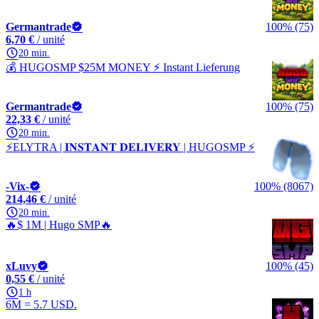
Germantrade
100% (75)
6,70 €
/ unité
20 min.
💰 HUGOSMP $25M MONEY ⚡ Instant Lieferung
Germantrade
100% (75)
22,33 €
/ unité
20 min.
⚡ELYTRA | 𝐈𝐍𝐒𝐓𝐀𝐍𝐓 𝐃𝐄𝐋𝐈𝐕𝐄𝐑𝐘 | HUGOSMP ⚡
-Vix-
100% (8067)
214,46 €
/ unité
20 min.
🔥$ 1M | Hugo SMP🔥
xLuvy
100% (45)
0,55 €
/ unité
1 h
6M = 5.7 USD.