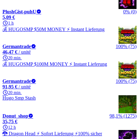
PlushGist-puhU
0% (0)
5,09 €
1 h
💰 HUGOSMP $50M MONEY ⚡ Instant Lieferung
Germantrade
100% (75)
46,47 €
/ unité
20 min.
💰 HUGOSMP $100M MONEY ⚡ Instant Lieferung
Germantrade
100% (75)
91,95 €
/ unité
20 min.
Hugo Smp Stash
Donut_shop
98,1% (1275)
35,75 €
12 h
🐉 Dragon Head ⚡ Sofort Lieferung ⚡100% sicher