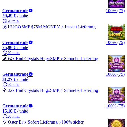
Germantrade
100% (75)
29,49 €
/ unité
20 min.
💰 HUGOSMP $75M MONEY ⚡ Instant Lieferung
Germantrade
100% (75)
75,06 €
/ unité
20 min.
💎 64x End Crystals HugoSMP ⚡ Schnelle Lieferung
Germantrade
100% (75)
31,27 €
/ unité
20 min.
💎 32x End Crystals HugoSMP ⚡ Schnelle Lieferung
Germantrade
100% (75)
15,18 €
/ unité
20 min.
🥚 Oster Ei ⚡ Sofort Lieferung ⚡100% sicher