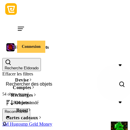
Connexion
HugoSMP Objets
Prix
Recherche Eldorado
Effacer les filtres
Devise
Comptes
54 objets
trouvé
Recharges
Recommandé
Objets
Boost
Recommandé
Cartes cadeaux
5M Hugosmp Geld Money