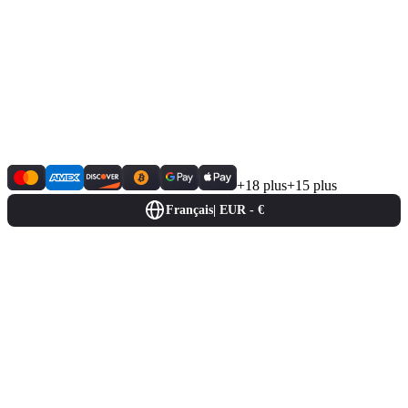
+18 plus
+15 plus
Français
|
EUR - €
Rejoignez-nous dès aujourd’hui et
améliorez votre expérience de jeu !