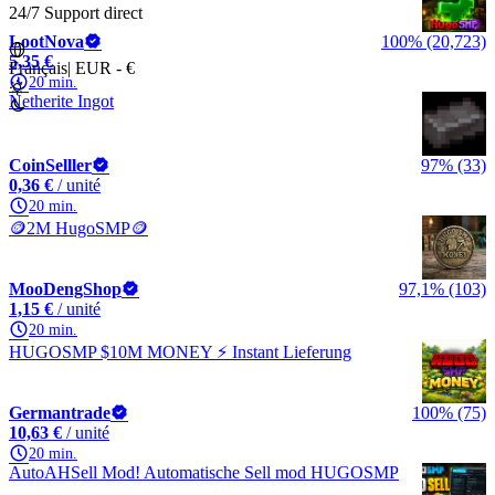
24/7 Support direct
LootNova
100% (20,723)
5,35 €
Français
|
EUR - €
20 min.
Netherite Ingot
CoinSelller
97% (33)
0,36 €
/ unité
20 min.
🪙2M HugoSMP🪙
MooDengShop
97,1% (103)
1,15 €
/ unité
20 min.
HUGOSMP $10M MONEY ⚡ Instant Lieferung
Germantrade
100% (75)
10,63 €
/ unité
20 min.
AutoAHSell Mod! Automatische Sell mod HUGOSMP