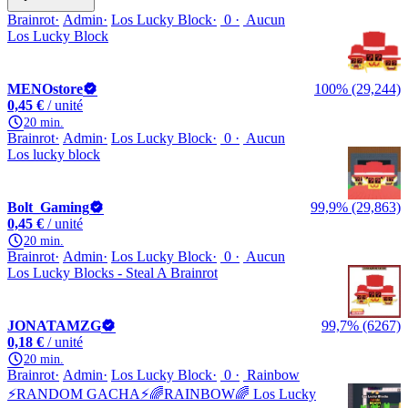
Brainrot
Admin
Los Lucky Block
0
Aucun
Los Lucky Block
MENOstore
100% (29,244)
0,45 €
/ unité
20 min.
Brainrot
Admin
Los Lucky Block
0
Aucun
Los lucky block
Bolt_Gaming
99,9% (29,863)
0,45 €
/ unité
20 min.
Brainrot
Admin
Los Lucky Block
0
Aucun
Los Lucky Blocks - Steal A Brainrot
JONATAMZG
99,7% (6267)
0,18 €
/ unité
20 min.
Brainrot
Admin
Los Lucky Block
0
Rainbow
⚡RANDOM GACHA⚡🌈RAINBOW🌈 Los Lucky