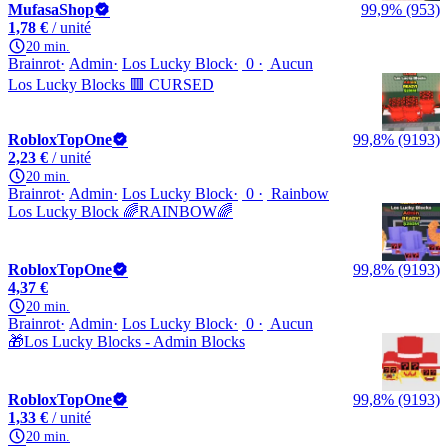
MufasaShop
99,9% (953)
1,78 €
/ unité
20 min.
Brainrot
Admin
Los Lucky Block
0
Aucun
Los Lucky Blocks 🟥 CURSED
RobloxTopOne
99,8% (9193)
2,23 €
/ unité
20 min.
Brainrot
Admin
Los Lucky Block
0
Rainbow
Los Lucky Block 🌈RAINBOW🌈
RobloxTopOne
99,8% (9193)
4,37 €
20 min.
Brainrot
Admin
Los Lucky Block
0
Aucun
🎁Los Lucky Blocks - Admin Blocks
RobloxTopOne
99,8% (9193)
1,33 €
/ unité
20 min.