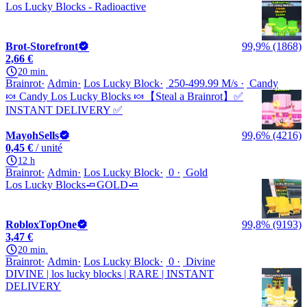
Los Lucky Blocks - Radioactive
Brot-Storefront
99,9% (1868)
2,66 €
20 min.
Brainrot
Admin
Los Lucky Block
250-499.99 M/s
Candy
🍬 Candy Los Lucky Blocks 🍬【Steal a Brainrot】✅
INSTANT DELIVERY ✅
MayohSells
99,6% (4216)
0,45 €
/ unité
12 h
Brainrot
Admin
Los Lucky Block
0
Gold
Los Lucky Blocks🧈GOLD🧈
RobloxTopOne
99,8% (9193)
3,47 €
20 min.
Brainrot
Admin
Los Lucky Block
0
Divine
DIVINE | los lucky blocks | RARE | INSTANT
DELIVERY