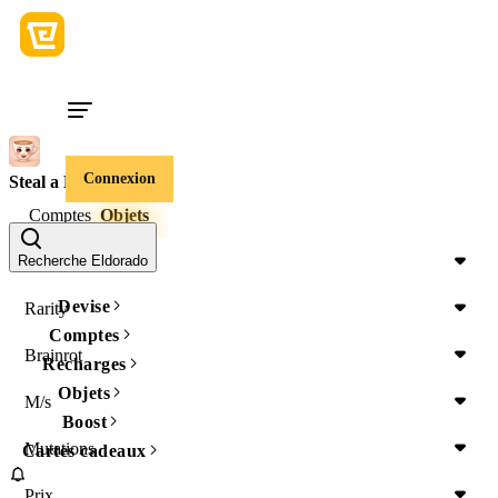
Connexion
Steal a Brainrot
Comptes
Objets
Item Type
Recherche Eldorado
Devise
Rarity
Comptes
Brainrot
Recharges
Objets
M/s
Boost
Mutations
Cartes cadeaux
Prix