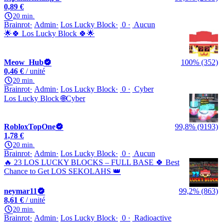
0,89 €
20 min.
Brainrot
Admin
Los Lucky Block
0
Aucun
🌟🍀 Los Lucky Block 🍀🌟
Meow_Hub
100% (352)
0,46 €
/ unité
20 min.
Brainrot
Admin
Los Lucky Block
0
Cyber
Los Lucky Block 🌐Cyber
RobloxTopOne
99,8% (9193)
1,78 €
20 min.
Brainrot
Admin
Los Lucky Block
0
Aucun
🔥 23 LOS LUCKY BLOCKS – FULL BASE 🍀 Best
Chance to Get LOS SEKOLAHS 👑
neymar11
99,2% (863)
8,61 €
/ unité
20 min.
Brainrot
Admin
Los Lucky Block
0
Radioactive