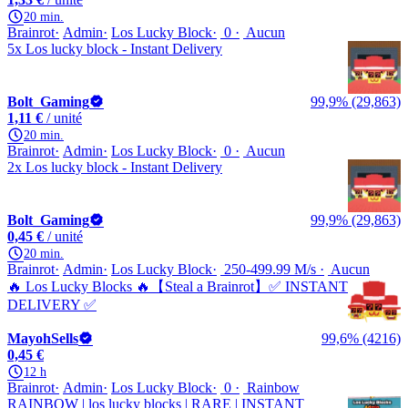
20 min.
Brainrot
Admin
Los Lucky Block
0
Aucun
5x Los lucky block - Instant Delivery
Bolt_Gaming
99,9% (29,863)
1,11 €
/ unité
20 min.
Brainrot
Admin
Los Lucky Block
0
Aucun
2x Los lucky block - Instant Delivery
Bolt_Gaming
99,9% (29,863)
0,45 €
/ unité
20 min.
Brainrot
Admin
Los Lucky Block
250-499.99 M/s
Aucun
🔥 Los Lucky Blocks 🔥【Steal a Brainrot】✅ INSTANT
DELIVERY ✅
MayohSells
99,6% (4216)
0,45 €
12 h
Brainrot
Admin
Los Lucky Block
0
Rainbow
RAINBOW | los lucky blocks | RARE | INSTANT