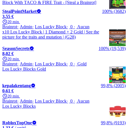
Block With TACO & FIRE Trait - [Steal a Brainrot]
StealPointMarket
100% (3682)
3,55 €
20 min.
Brainrot
Admin
Los Lucky Block
0
Aucun
x10 Los Lucky Block | 1 Diamond + 2 Gold | See the
picture for the traits and mutation | (G28)
SeasonSecrets
100% (19,539)
8,02 €
20 min.
Brainrot
Admin
Los Lucky Block
0
Gold
Los Lucky Blocks Gold
kepalakentang
99,8% (2005)
0,61 €
20 min.
Brainrot
Admin
Los Lucky Block
0
Aucun
Los Lucky Blocks
RobloxTopOne
99,8% (9193)
1,33 €
/ unité