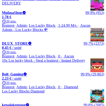
DELIVERY
MufasaShop
99,9% (953)
1,78 €
20 min.
Brainrot
Admin
Los Lucky Block
1-24.99 M/s
Aucun
Admin - Los Lucky Blocks 💸
DLUX_STORE
99,7% (2373)
0,45 €
/ unité
20 min.
Brainrot
Admin
Los Lucky Block
0
Aucun
10x Los lucky block - Steal a brainrot - Instant Delivery
Bolt_Gaming
99,9% (29,863)
2,23 €
/ unité
20 min.
Brainrot
Admin
Los Lucky Block
0
Diamond
Los Lucky Blocks Diamond
kepalakentang
99,8% (2005)