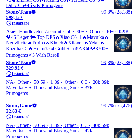
Diluc C6+4💎2K Primogems
Stone-Team
99,8% (28,188)
598,15 €
Instantané
Asie
Handleveled Account
60
90+
Other
10+
0-9K
💎46 Legend👑Top DPS🔥Xiao C6+1🔥Mavuika🔥
Neuvillette🔥Furina🔥Kinich🔥Xilonen🔥Yelan🔥
Kazuha C1🔥Hutao✨64 Gold Star⚜️AR60💎3700+
Primogems✴️3 Wish Reroll
Stone-Team
99,8% (28,188)
329,92 €
Instantané
NA
Other
50-59
1-39
Other
0-3
20k-39k
Mavuika + A Thousand Blazing Suns + 37K
Primogems
SunnyGame
99,7% (55,476)
32,63 €
Instantané
NA
Other
50-59
1-39
Other
0-3
40k-59k
Mavuika + A Thousand Blazing Suns + 42K
Primogems