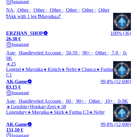
Instantané
NA
Other
Other
Other
Other
Other
Other
❗Akk with 1 leg ❗Mavuika🌌
ERZHAN_SHOP
100% (36)
26,38 €
Instantané
Asie
Handleveled Account
50-59
90+
Other
7-9
0-
9K
🔹25
Legend🔸Mavuika🔸Kinich🔸Nefer🔸Chasca🔸Furina
C1
AK-Game
99,8% (12,690)
83,15 €
Instantané
Asie
Handleveled Account
60
90+
Other
10+
0-9K
🔸Genshin+Honkai+Zero🔹38
Legendary🔸Mavuika🔸Skirk🔸Furina C3🔸Nefer
AK-Game
99,8% (12,690)
151,10 €
Instantané