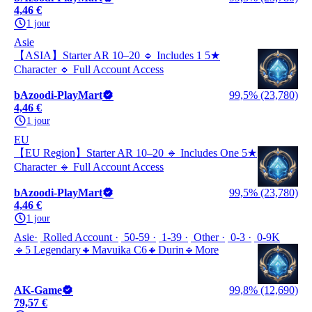
4,46 €
1 jour
Asie
【ASIA】Starter AR 10–20 🔹 Includes 1 5★
Character 🔹 Full Account Access
bAzoodi-PlayMart
99,5% (23,780)
4,46 €
1 jour
EU
【EU Region】Starter AR 10–20 🔹 Includes One 5★
Character 🔹 Full Account Access
bAzoodi-PlayMart
99,5% (23,780)
4,46 €
1 jour
Asie
Rolled Account
50-59
1-39
Other
0-3
0-9K
🔹5 Legendary🔸Mavuika C6🔸Durin🔹More
AK-Game
99,8% (12,690)
79,57 €