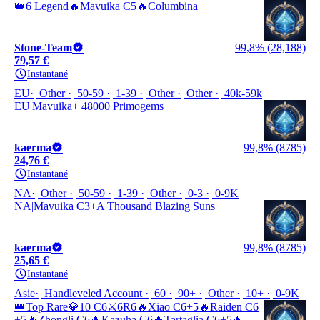
👑6 Legend🔥Mavuika C5🔥Columbina
Stone-Team
99,8% (28,188)
79,57 €
Instantané
EU
Other
50-59
1-39
Other
Other
40k-59k
EU|Mavuika+ 48000 Primogems
kaerma
99,8% (8785)
24,76 €
Instantané
NA
Other
50-59
1-39
Other
0-3
0-9K
NA|Mavuika C3+A Thousand Blazing Suns
kaerma
99,8% (8785)
25,65 €
Instantané
Asie
Handleveled Account
60
90+
Other
10+
0-9K
👑Top Rare💎10 C6⚔️6R6🔥Xiao C6+5🔥Raiden C6
+5🔥Zhongli C6🔥Kazuha C6🔥Tartaglia C6+5🔥