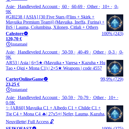
Asie
Handleveled Account
60
60-69
Other
10+
0-
9K
#GI0238 {ASIA] [30 Five Stars (Flins + Skirk +
Mavuika Premium Team)] (Mavuika, Ineffa, Furina) +
BiS | Lauma, Columbina, Xilonen, Citlali + Others
Cahstore
100% (243)
120,70 €
Instantané
Asie
Handleveled Account
50-59
40-49
Other
0-3
0-
9K
AR53 | Asia | 6×5★ (Mavuika • Varesa • Kazuha • Hu
Tao • Qiqi • Mona C1) | 2×5★ Weapons | code 4557
CarterOnlineGame
99,9% (729)
23,25 €
Instantané
Asie
Handleveled Account
50-59
70-79
Other
10+
0-9K
✨ [AR60] Mavuika C1 + Albedo C1 + Childe C1 +
Tig C4 + Mona C4 🔥| 27x5⭐| Nefer, Lauma, Kazuha,
Neuvillette| Full Access 🔓
SEIKOFAST
100% (375)