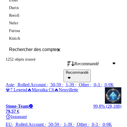
Zibai
Durin
Reroll
Nefer
Furina
Kinich
1252 objets
trouvé
Recommandé
Recommandé
Asie
Rolled Account
50-59
1-39
Other
0-3
0-9K
💎7 Legend🔥Mavuika C6🔥Neuvillette
Stone-Team
99,8% (28,188)
79,57 €
Instantané
EU
Rolled Account
50-59
1-39
Other
0-3
0-9K