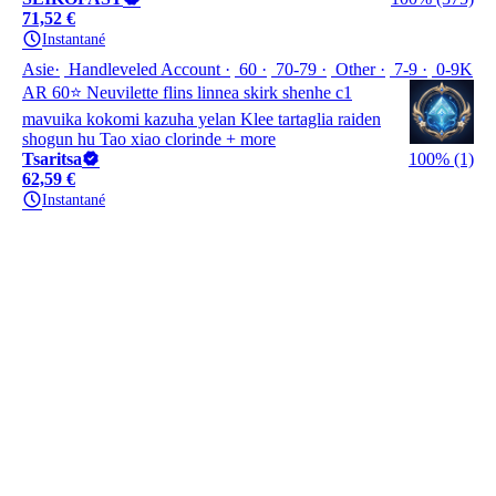
71,52 €
Instantané
Asie
Handleveled Account
60
70-79
Other
7-9
0-9K
AR 60⭐️ Neuvilette flins linnea skirk shenhe c1
mavuika kokomi kazuha yelan Klee tartaglia raiden
shogun hu Tao xiao clorinde + more
Tsaritsa
100% (1)
62,59 €
Instantané