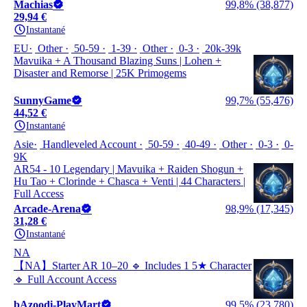
Machias
99,8% (38,877)
29,94 €
Instantané
EU
Other
50-59
1-39
Other
0-3
20k-39k
Mavuika + A Thousand Blazing Suns | Lohen +
Disaster and Remorse | 25K Primogems
SunnyGame
99,7% (55,476)
44,52 €
Instantané
Asie
Handleveled Account
50-59
40-49
Other
0-3
0-
9K
AR54 - 10 Legendary | Mavuika + Raiden Shogun +
Hu Tao + Clorinde + Chasca + Venti | 44 Characters |
Full Access
Arcade-Arena
98,9% (17,345)
31,28 €
Instantané
NA
【NA】Starter AR 10–20 🔹 Includes 1 5★ Character
🔹 Full Account Access
bAzoodi-PlayMart
99,5% (23,780)