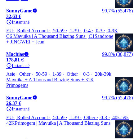
SunnyGame
99,7% (55,476)
32,63 €
Instantané
EU
Rolled Account
50-59
1-39
0-4
0-3
0-9K
C6 Mavuika | A Thousand Blazing Suns | C1Sandrone
+ JINGWEI + Jean
Machias
99,8% (38,877)
178,81 €
Instantané
Asie
Other
50-59
1-39
Other
0-3
20k-39k
Mavuika + A Thousand Blazing Suns + 31K
Primogems
SunnyGame
99,7% (55,476)
26,37 €
Instantané
EU
Rolled Account
50-59
1-39
Other
0-3
40k-59k
42KPrimogem | Mavuika | A Thousand Blazing Suns