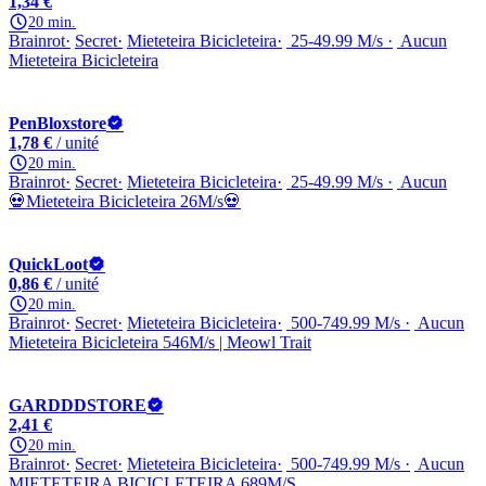
1,34 €
20 min.
Brainrot
Secret
Mieteteira Bicicleteira
25-49.99 M/s
Aucun
Mieteteira Bicicleteira
PenBloxstore
1,78 €
/ unité
20 min.
Brainrot
Secret
Mieteteira Bicicleteira
25-49.99 M/s
Aucun
💀Mieteteira Bicicleteira 26M/s💀
QuickLoot
0,86 €
/ unité
20 min.
Brainrot
Secret
Mieteteira Bicicleteira
500-749.99 M/s
Aucun
Mieteteira Bicicleteira 546M/s | Meowl Trait
GARDDDSTORE
2,41 €
20 min.
Brainrot
Secret
Mieteteira Bicicleteira
500-749.99 M/s
Aucun
MIETETEIRA BICICLETEIRA 689M/S