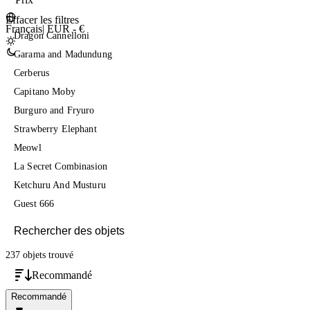
Effacer les filtres
Français
|
EUR - €
Dragon Cannelloni
Garama and Madundung
Cerberus
Capitano Moby
Burguro and Fryuro
Strawberry Elephant
Meowl
La Secret Combinasion
Ketchuru And Musturu
Guest 666
237 objets
trouvé
Recommandé
Recommandé