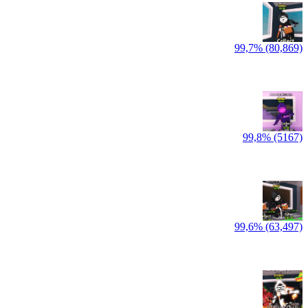
99,7% (80,869)
99,8% (5167)
99,6% (63,497)