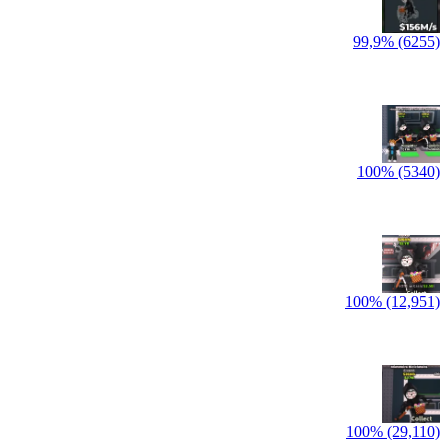
99,9% (6255)
100% (5340)
100% (12,951)
100% (29,110)