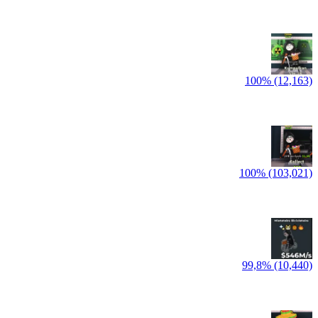
100% (12,163)
100% (103,021)
99,8% (10,440)