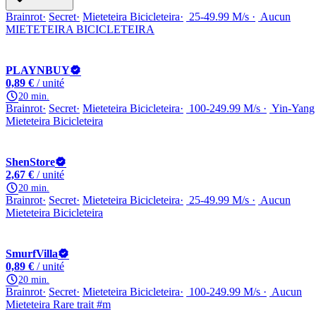
Brainrot
Secret
Mieteteira Bicicleteira
25-49.99 M/s
Aucun
MIETETEIRA BICICLETEIRA
PLAYNBUY
0,89 €
/ unité
20 min.
Brainrot
Secret
Mieteteira Bicicleteira
100-249.99 M/s
Yin-Yang
Mieteteira Bicicleteira
ShenStore
2,67 €
/ unité
20 min.
Brainrot
Secret
Mieteteira Bicicleteira
25-49.99 M/s
Aucun
Mieteteira Bicicleteira
SmurfVilla
0,89 €
/ unité
20 min.
Brainrot
Secret
Mieteteira Bicicleteira
100-249.99 M/s
Aucun
Mieteteira Rare trait #m