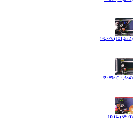
99,8% (101,622)
99,8% (12,384)
100% (5899)