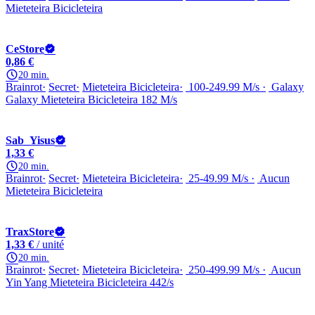
Mieteteira Bicicleteira
CeStore
0,86 €
20 min.
Brainrot
Secret
Mieteteira Bicicleteira
100-249.99 M/s
Galaxy
Galaxy Mieteteira Bicicleteira 182 M/s
Sab_Yisus
1,33 €
20 min.
Brainrot
Secret
Mieteteira Bicicleteira
25-49.99 M/s
Aucun
Mieteteira Bicicleteira
TraxStore
1,33 €
/ unité
20 min.
Brainrot
Secret
Mieteteira Bicicleteira
250-499.99 M/s
Aucun
Yin Yang Mieteteira Bicicleteira 442/s