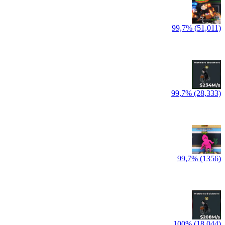
99,7% (51,011)
99,7% (28,333)
99,7% (1356)
100% (18,044)