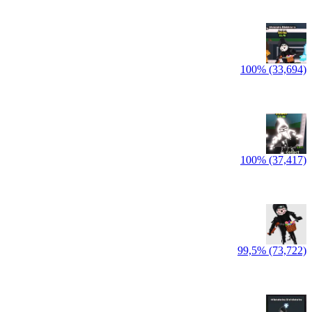
100% (33,694)
100% (37,417)
99,5% (73,722)