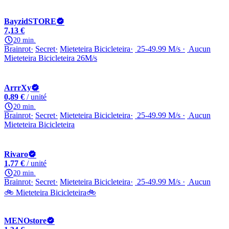
BayzidSTORE
7,13 €
20 min.
Brainrot
Secret
Mieteteira Bicicleteira
25-49.99 M/s
Aucun
Mieteteira Bicicleteira 26M/s
ArrrXy
0,89 €
/ unité
20 min.
Brainrot
Secret
Mieteteira Bicicleteira
25-49.99 M/s
Aucun
Mieteteira Bicicleteira
Rivaro
1,77 €
/ unité
20 min.
Brainrot
Secret
Mieteteira Bicicleteira
25-49.99 M/s
Aucun
🚲 Mieteteira Bicicleteira🚲
MENOstore