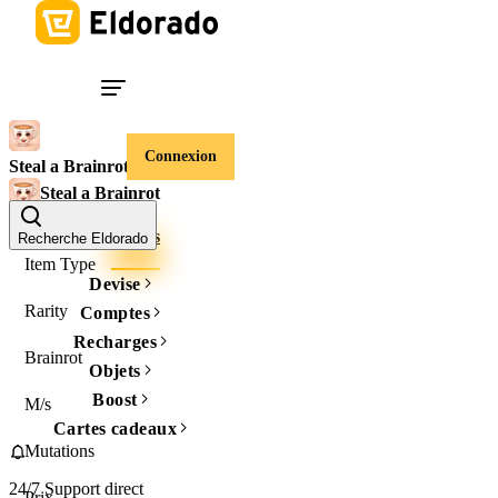
Connexion
Steal a Brainrot
Steal a Brainrot
Comptes
Objets
Recherche Eldorado
Item Type
Devise
Rarity
Comptes
Recharges
Brainrot
Objets
Boost
M/s
Cartes cadeaux
Mutations
24/7 Support direct
Prix