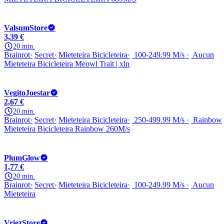
ValsumStore
3,39 €
20 min.
Brainrot
Secret
Mieteteira Bicicleteira
100-249.99 M/s
Aucun
Mieteteira Bicicleteira Meowl Trait | xln
VegitoJoestar
2,67 €
20 min.
Brainrot
Secret
Mieteteira Bicicleteira
250-499.99 M/s
Rainbow
Mieteteira Bicicleteira Rainbow 260M/s
PlumGlow
1,77 €
20 min.
Brainrot
Secret
Mieteteira Bicicleteira
100-249.99 M/s
Aucun
Mieteteira
VriezStore